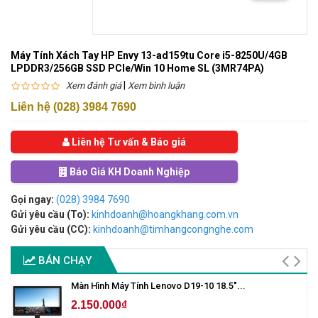
Máy Tính Xách Tay HP Envy 13-ad159tu Core i5-8250U/4GB
LPDDR3/256GB SSD PCIe/Win 10 Home SL (3MR74PA)
|
Xem đánh giá
Xem bình luận
Liên hệ (028) 3984 7690
Liên hệ Tư vấn & Báo giá
Báo Giá KH Doanh Nghiệp
Gọi ngay:
(028) 3984 7690
Gửi yêu cầu (To):
kinhdoanh@hoangkhang.com.vn
Gửi yêu cầu (CC):
kinhdoanh@timhangcongnghe.com
BÁN CHẠY
Màn Hình Máy Tính Lenovo D19-10 18.5"...
2.150.000₫