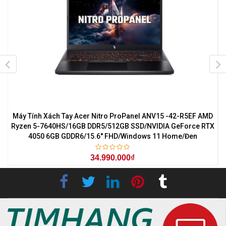
7
Máy Tính Xách Tay Acer Nitro ProPanel ANV15 -42-R5EF AMD
M
0
Ryzen 5-7640HS/16GB DDR5/512GB SSD/NVIDIA GeForce RTX
4050 6GB GDDR6/15.6'' FHD/Windows 11 Home/Đen
34.990.000₫