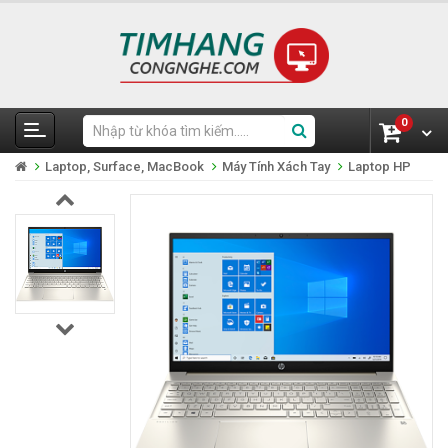
0
Laptop, Surface, MacBook
Máy Tính Xách Tay
Laptop HP