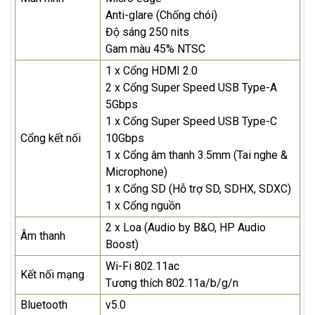
Anti-glare (Chống chói)
Độ sáng 250 nits
Gam màu 45% NTSC
1 x Cổng HDMI 2.0
2 x Cổng Super Speed USB Type-A
5Gbps
1 x Cổng Super Speed USB Type-C
Cổng kết nối
10Gbps
1 x Cổng âm thanh 3.5mm (Tai nghe &
Microphone)
1 x Cổng SD (Hỗ trợ SD, SDHX, SDXC)
1 x Cổng nguồn
2 x Loa (Audio by B&O, HP Audio
Âm thanh
Boost)
Wi-Fi 802.11ac
Kết nối mạng
Tương thích 802.11a/b/g/n
Bluetooth
v5.0