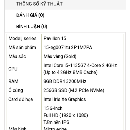
THÔNG SỐ KỸ THUẬT
ĐÁNH GIÁ (0)
BÌNH LUẬN (0)
Model, series
Pavilion 15
Mã sản phẩm
15-eg0071tu 2P1M7PA
Màu sắc
Màu vàng (Gold)
Intel Core i5-1135G7 4-Core 2.4GHz
CPU
(Up to 4.2GHz 8MB Cache)
RAM
8GB DDR4 3200MHz
Ổ cứng
256GB SSD (M.2 PCIe NVMe)
Card đồ họa
Intel Iris Xe Graphics
15.6-Inch
Full HD (1920 x 1080)
Tấm nền IPS
Màn hình
Micro edge