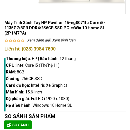
Máy Tính Xách Tay HP Pavilion 15-eg0071tu Core i5-
1135G7/8GB DDR4/256GB SSD PCIe/Win 10 Home SL
(2P1M7PA)
|
Xem đánh giá
Xem bình luận
Liên hệ (028) 3984 7690
Thương hiệu:
HP
|
Bảo hành:
12 tháng
CPU:
Intel Core i5 (Thế hệ 11)
RAM:
8GB
Ổ cứng:
256GB SSD
Card đồ họa:
Intel Iris Xe Graphics
Màn hình:
15.6-Inch
Độ phân giải:
Full HD (1920 x 1080)
Hệ điều hành:
Windows 10 Home SL
SO SÁNH SẢN PHẨM
SO SÁNH