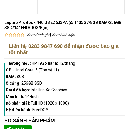
Laptop ProBook 440 G8 2Z6J3PA (i5 1135G7/8GB RAM/256GB
SSD/14" FHD/DOS/Bạc)
|
Xem đánh giá
Xem bình luận
Liên hệ
0283 9847 690
để nhận được báo giá
tốt nhất
Thương hiệu:
HP
|
Bảo hành:
12 tháng
CPU:
Intel Core i5 (Thế hệ 11)
RAM:
8GB
Ổ cứng:
256GB SSD
Card đồ họa:
Intel Iris Xe Graphics
Màn hình:
14-Inch
Độ phân giải:
Full HD (1920 x 1080)
Hệ điều hành:
FreeDOS
SO SÁNH SẢN PHẨM