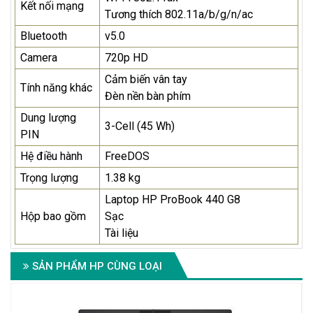
Kết nối mạng
Tương thích 802.11a/b/g/n/ac
Bluetooth
v5.0
Camera
720p HD
Cảm biến vân tay
Tính năng khác
Đèn nền bàn phím
Dung lượng
3-Cell (45 Wh)
PIN
Hệ điều hành
FreeDOS
Trọng lượng
1.38 kg
Laptop HP ProBook 440 G8
Hộp bao gồm
Sạc
Tài liệu
SẢN PHẨM HP CÙNG LOẠI