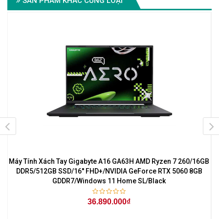
SẢN PHẨM KHÁC CÙNG LOẠI
Máy Tính Xách Tay Gigabyte A16 GA63H AMD Ryzen 7 260/16GB
1
DDR5/512GB SSD/16'' FHD+/NVIDIA GeForce RTX 5060 8GB
GDDR7/Windows 11 Home SL/Black
36.890.000₫