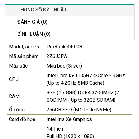
THÔNG SỐ KỸ THUẬT
ĐÁNH GIÁ (0)
BÌNH LUẬN (0)
Model, series
ProBook 440 G8
Mã sản phẩm
2Z6J3PA
Màu sắc
Màu bạc (Silver)
Intel Core i5-1135G7 4-Core 2.4GHz
CPU
(Up to 4.2GHz 8MB Cache)
8GB (1 x 8GB) DDR4 3200MHz (2
RAM
SODIMM - Up to 32GB SDRAM)
Ổ cứng
256GB SSD (M.2 PCIe NVMe)
Card đồ họa
Intel Iris Xe Graphics
14-Inch
Full HD (1920 x 1080)