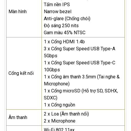
Tấm nền IPS
Màn hình
Narrow bezel
Anti-glare (Chống chói)
Độ sáng 250 nits
Gam màu 45% NTSC
1 x Cổng HDMI 1.4b
3 x Cổng Super Speed USB Type-A
5Gbps
1 x Cổng Super Speed USB Type-C
10Gbps
Cổng kết nối
1 x Cổng âm thanh 3.5mm (Tai nghe &
Microphone)
1 x Cổng microSD (Hỗ trợ SD, SDHX,
SDXC)
1 x Cổng nguồn
2 x Loa (Âm thanh nổi)
Âm thanh
2 x Microphone
Wi-Fi 802.11ax