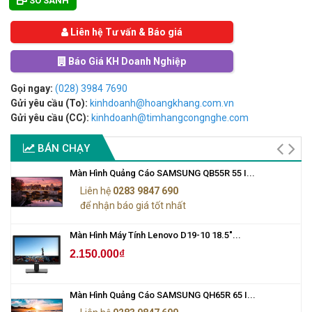
SO SÁNH
Liên hệ Tư vấn & Báo giá
Báo Giá KH Doanh Nghiệp
Gọi ngay:
(028) 3984 7690
Gửi yêu cầu (To):
kinhdoanh@hoangkhang.com.vn
Gửi yêu cầu (CC):
kinhdoanh@timhangcongnghe.com
BÁN CHẠY
Màn Hình Quảng Cáo SAMSUNG QB55R 55 I...
Liên hệ
0283 9847 690
để nhận báo giá tốt nhất
Màn Hình Máy Tính Lenovo D19-10 18.5"...
2.150.000₫
Màn Hình Quảng Cáo SAMSUNG QH65R 65 I...