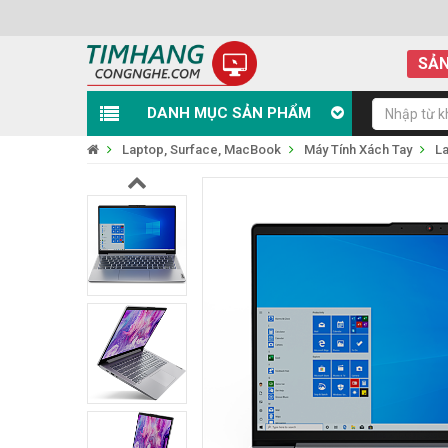
SẢN
DANH MỤC SẢN PHẨM
Laptop, Surface, MacBook
Máy Tính Xách Tay
L