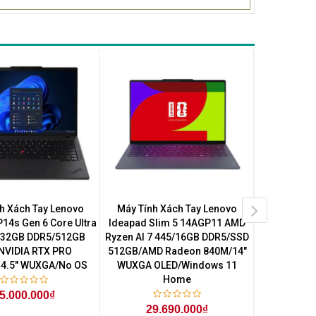
h Xách Tay Lenovo
Máy Tính Xách Tay Lenovo
Máy Tính Xá
14s Gen 6 Core Ultra
Ideapad Slim 5 14AGP11 AMD
Slim 7 14I
/32GB DDR5/512GB
Ryzen AI 7 445/16GB DDR5/SSD
355/16GB
NVIDIA RTX PRO
512GB/AMD Radeon 840M/14"
SSD/14" WU
4.5" WUXGA/No OS
WUXGA OLED/Windows 11
Home
5.000.000₫
38
29.690.000₫