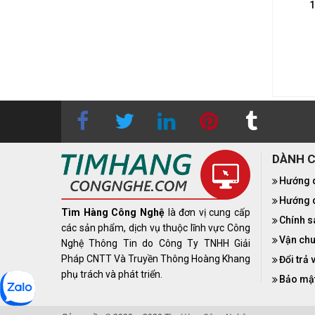
Home/Cloud Grey
1
23.000.000₫
re i3 (Thế hệ 13) - 16GB DDR5
37.990.000₫
B SSD - Intel UHD Graphics -
Intel Core Ultra 5-135H - 32GB DDR5 -
ch - FHD (1920x1080) - NoOS
512GB SSD - Intel Arc Graphics - 14-
Inch - WUXGA (1920 x 1200) OLED -
Windows 11 Home
DÀNH 
Hướng 
Hướng d
Tìm Hàng Công Nghệ
là đơn vị cung cấp
Chính s
các sản phẩm, dịch vụ thuộc lĩnh vực Công
Vận chu
Nghệ Thông Tin do Công Ty TNHH Giải
Pháp CNTT Và Truyền Thông Hoàng Khang
Đổi trả 
phụ trách và phát triển.
Bảo mật