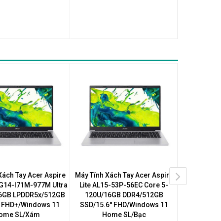
Xách Tay Acer Aspire
Máy Tính Xách Tay Acer Aspire
Máy Tính Xá
AG14-I71M-977M Ultra
Lite AL15-53P-56EC Core 5-
Lite AL15
6GB LPDDR5x/512GB
120U/16GB DDR4/512GB
120U/8
' FHD+/Windows 11
SSD/15.6'' FHD/Windows 11
SSD/15.6'
ome SL/Xám
Home SL/Bạc
Ho