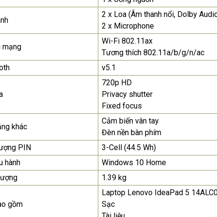
2 x Loa (Âm thanh nổi, Dolby Audi
anh
2 x Microphone
Wi-Fi 802.11ax
i mạng
Tương thích 802.11a/b/g/n/ac
oth
v5.1
720p HD
a
Privacy shutter
Fixed focus
Cảm biến vân tay
ăng khác
Đèn nền bàn phím
lượng PIN
3-Cell (44.5 Wh)
u hành
Windows 10 Home
lượng
1.39 kg
Laptop Lenovo IdeaPad 5 14ALC
ao gồm
Sạc
Tài liệu