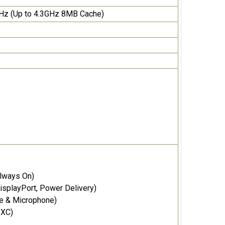
Hz (Up to 4.3GHz 8MB Cache)
Always On)
isplayPort, Power Delivery)
he & Microphone)
DXC)