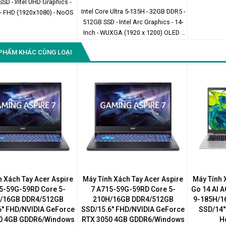
SSD - Intel UHD Graphics -
Intel Core Ultra 5-135H - 32GB DDR5 -
 - FHD (1920x1080) - NoOS
512GB SSD - Intel Arc Graphics - 14-
Inch - WUXGA (1920 x 1200) OLED -
Windows 11 Home
PHẨM KHÁC CÙNG LOẠI
h Xách Tay Acer Aspire
Máy Tính Xách Tay Acer Aspire
Máy Tính 
5-59G-59RD Core 5-
7 A715-59G-59RD Core 5-
Go 14 AI 
/16GB DDR4/512GB
210H/16GB DDR4/512GB
9-185H/1
'' FHD/NVIDIA GeForce
SSD/15.6'' FHD/NVIDIA GeForce
SSD/14'
0 4GB GDDR6/Windows
RTX 3050 4GB GDDR6/Windows
H