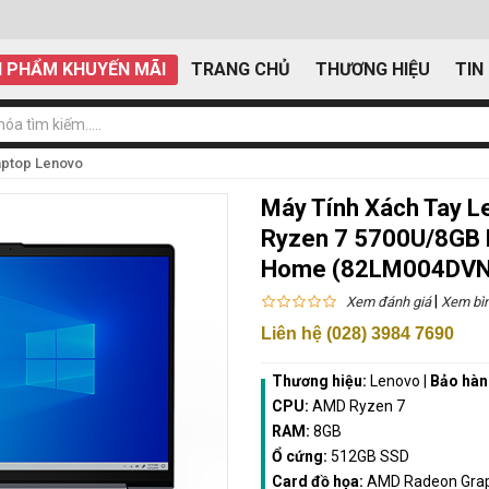
 PHẨM KHUYẾN MÃI
TRANG CHỦ
THƯƠNG HIỆU
TIN
aptop Lenovo
Máy Tính Xách Tay 
Ryzen 7 5700U/8GB
Home (82LM004DVN
|
Xem đánh giá
Xem bìn
Liên hệ (028) 3984 7690
Thương hiệu:
Lenovo
|
Bảo hàn
CPU:
AMD Ryzen 7
RAM:
8GB
Ổ cứng:
512GB SSD
Card đồ họa:
AMD Radeon Grap