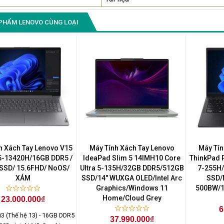
PHẨM LENOVO CÙNG LOẠI
h Xách Tay Lenovo V15
Máy Tính Xách Tay Lenovo
Máy Tín
i5-13420H/16GB DDR5 /
IdeaPad Slim 5 14IMH10 Core
ThinkPad P
SSD/ 15.6FHD/ NoOS/
Ultra 5-135H/32GB DDR5/512GB
7-255H
XÁM
SSD/14" WUXGA OLED/Intel Arc
SSD/
Graphics/Windows 11
500BW/1
Home/Cloud Grey
23.000.000₫
6
 i3 (Thế hệ 13) - 16GB DDR5
37.990.000₫