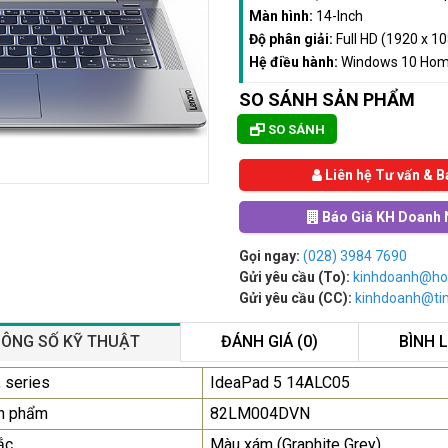
Màn hình:
14-Inch
Độ phân giải:
Full HD (1920 x 1
Hệ điều hành:
Windows 10 Ho
SO SÁNH SẢN PHẨM
SO SÁNH
Liên hệ Tư vấn & B
Báo Giá KH Doanh 
Gọi ngay:
(028) 3984 7690
Gửi yêu cầu (To):
kinhdoanh@ho
Gửi yêu cầu (CC):
kinhdoanh@t
ÔNG SỐ KỸ THUẬT
ĐÁNH GIÁ (0)
BÌNH 
Màn Hình Quảng Cáo
 series
IdeaPad 5 14ALC05
SAMSUNG QB55R 55 I...
n phẩm
82LM004DVN
Liên hệ
0283 9847 690
ắc
Màu xám (Graphite Grey)
để nhận báo giá tốt