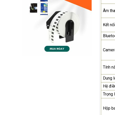
Âm th
Kết nố
Blueto
Camer
Tính n
Dung 
Hệ điề
Trọng 
Hộp b