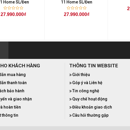
1 Home SL/Đen
11 Home SL/Đen
2
27.990.000₫
27.990.000₫
CHO KHÁCH HÀNG
THÔNG TIN WEBSITE
dẫn mua hàng
Giới thiệu
ẫn thanh toán
Góp ý và Liên hệ
ách bảo hành
Tin công nghệ
yển và giao nhận
Quy chế hoạt động
và hoàn tiền
Điều khoản giao dịch
 thông tin
Câu hỏi thường gặp