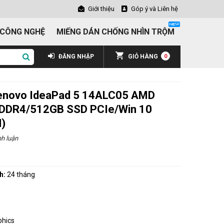
Giới thiệu
Góp ý và Liên hệ
 CÔNG NGHỆ
MIẾNG DÁN CHỐNG NHÌN TRỘM
ĐĂNG NHẬP
GIỎ HÀNG
0
Lenovo IdeaPad 5 14ALC05 AMD
 DDR4/512GB SSD PCIe/Win 10
)
h luận
h:
24 tháng
hics