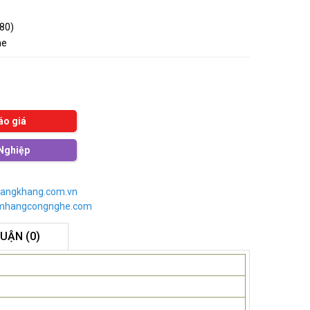
080)
me
áo giá
Nghiệp
angkhang.com.vn
imhangcongnghe.com
LUẬN (0)