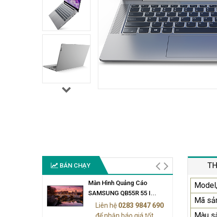
TH
BÁN CHẠY
Màn Hình Quảng Cáo
Model,
SAMSUNG QB55R 55 I...
Mã sả
Liên hệ
0283 9847 690
Màu s
để nhận báo giá tốt