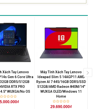
h Xách Tay Lenovo
Máy Tính Xách Tay Lenovo
Máy Tính Xá
14s Gen 6 Core Ultra
Ideapad Slim 5 14AGP11 AMD
Slim 7 14I
/32GB DDR5/512GB
Ryzen AI 7 445/16GB DDR5/SSD
355/16GB
NVIDIA RTX PRO
512GB/AMD Radeon 840M/14"
SSD/14" WU
4.5" WUXGA/No OS
WUXGA OLED/Windows 11
Home
5.000.000₫
38
29.690.000₫