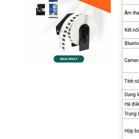
Âm th
Kết nố
Blueto
Camer
Tính n
Dung 
Hệ điề
Trọng 
Hộp b