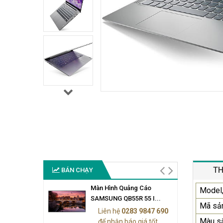
TH
BÁN CHẠY
Màn Hình Quảng Cáo
Model,
SAMSUNG QB55R 55 I...
Mã sả
Liên hệ
0283 9847 690
Màu s
để nhận báo giá tốt