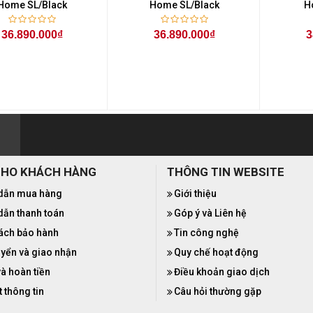
Home SL/Black
Home SL/Black
H
36.890.000₫
36.890.000₫
3
CHO KHÁCH HÀNG
THÔNG TIN WEBSITE
dẫn mua hàng
Giới thiệu
ẫn thanh toán
Góp ý và Liên hệ
ách bảo hành
Tin công nghệ
yển và giao nhận
Quy chế hoạt động
và hoàn tiền
Điều khoản giao dịch
 thông tin
Câu hỏi thường gặp