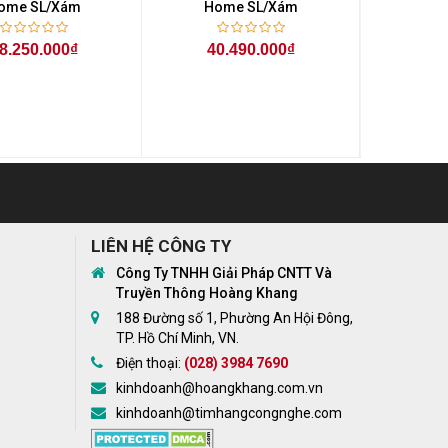
ome SL/Xám
Home SL/Xám
Hom
8.250.000₫
40.490.000₫
35
LIÊN HỆ CÔNG TY
Công Ty TNHH Giải Pháp CNTT Và
Truyền Thông Hoàng Khang
188 Đường số 1, Phường An Hội Đông,
TP. Hồ Chí Minh, VN.
Điện thoại:
(028) 3984 7690
kinhdoanh@hoangkhang.com.vn
kinhdoanh@timhangcongnghe.com