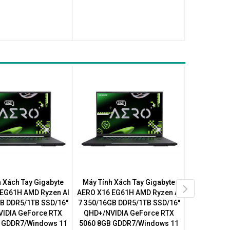
 Xách Tay Gigabyte
Máy Tính Xách Tay Gigabyte
Máy Tính Xá
EG61H AMD Ryzen AI
AERO X16 EG61H AMD Ryzen AI
GA6H Core
B DDR5/1TB SSD/16''
7 350/16GB DDR5/1TB SSD/16''
DDR5/5
IDIA GeForce RTX
QHD+/NVIDIA GeForce RTX
FHD+/NVI
 GDDR7/Windows 11
5060 8GB GDDR7/Windows 11
5050 8GB 