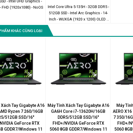
SSD - Intel UHD Graphics -
Intel Core Ultra 5-135H - 32GB DDR5 -
 - FHD (1920x1080) - NoOS
512GB SSD - Intel Arc Graphics - 14-
Inch - WUXGA (1920 x 1200) OLED -
Windows 11 Home
PHẨM KHÁC CÙNG LOẠI
 Xách Tay Gigabyte A16
Máy Tính Xách Tay Gigabyte A16
Máy Tính
MD Ryzen 7 260/16GB
GA6H Core i7-13620H/16GB
AERO X16 
5/512GB SSD/16''
DDR5/512GB SSD/16''
7 350/16G
NVIDIA GeForce RTX
FHD+/NVIDIA GeForce RTX
FHD+/NV
GB GDDR7/Windows 11
5060 8GB GDDR7/Windows 11
5060 8GB