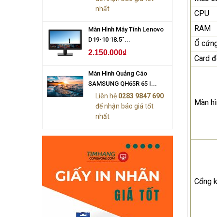
nhất
CPU
RAM
Màn Hình Máy Tính Lenovo
D19-10 18.5"...
Ổ cứn
2.150.000₫
Card đ
Màn Hình Quảng Cáo
SAMSUNG QH65R 65 I...
Liên hệ
0283 9847 690
Màn hì
để nhận báo giá tốt
nhất
Cổng k