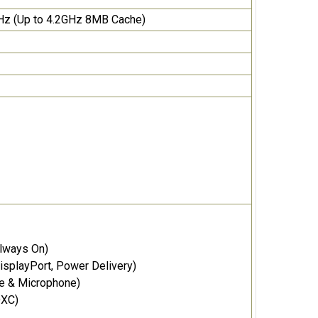
GHz (Up to 4.2GHz 8MB Cache)
Always On)
isplayPort, Power Delivery)
he & Microphone)
DXC)