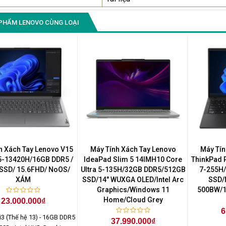
PHẨM LENOVO CÙNG LOẠI
h Xách Tay Lenovo V15
Máy Tính Xách Tay Lenovo
Máy Tín
i5-13420H/16GB DDR5 /
IdeaPad Slim 5 14IMH10 Core
ThinkPad P
SSD/ 15.6FHD/ NoOS/
Ultra 5-135H/32GB DDR5/512GB
7-255H
XÁM
SSD/14" WUXGA OLED/Intel Arc
SSD/
Graphics/Windows 11
500BW/1
Home/Cloud Grey
23.000.000₫
6
 i3 (Thế hệ 13) - 16GB DDR5
37.990.000₫