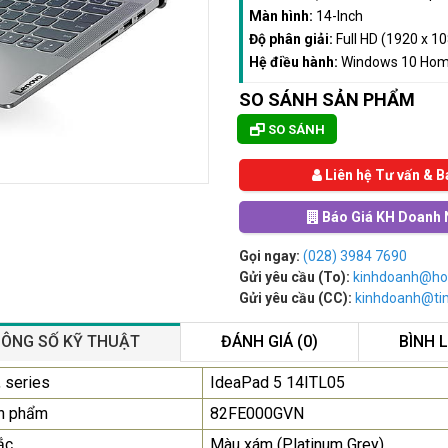
Màn hình:
14-Inch
Độ phân giải:
Full HD (1920 x 1
Hệ điều hành:
Windows 10 Ho
SO SÁNH SẢN PHẨM
SO SÁNH
Liên hệ Tư vấn & B
Báo Giá KH Doanh 
Gọi ngay:
(028) 3984 7690
Gửi yêu cầu (To):
kinhdoanh@ho
Gửi yêu cầu (CC):
kinhdoanh@t
ÔNG SỐ KỸ THUẬT
ĐÁNH GIÁ (0)
BÌNH 
Màn Hình Quảng Cáo
 series
IdeaPad 5 14ITL05
SAMSUNG QB55R 55 I...
n phẩm
82FE000GVN
Liên hệ
0283 9847 690
ắc
Màu xám (Platinum Grey)
để nhận báo giá tốt