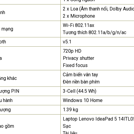
2 x Loa (Âm thanh nổi, Dolby Audi
anh
2 x Microphone
Wi-Fi 802.11ax
i mạng
Tương thích 802.11a/b/g/n/ac
oth
v5.1
720p HD
a
Privacy shutter
Fixed focus
Cảm biến vân tay
ăng khác
Đèn nền bàn phím
lượng PIN
3-Cell (44.5 Wh)
u hành
Windows 10 Home
lượng
1.39 kg
Laptop Lenovo IdeaPad 5 14ITL0
ao gồm
Sạc
Tài liệu