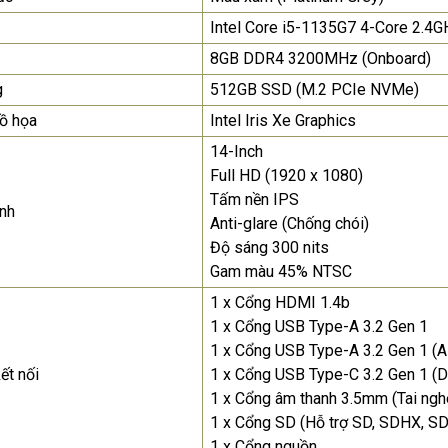
nhất
Intel Core i5-1135G7 4-Core 2.4
8GB DDR4 3200MHz (Onboard)
Màn Hình Máy Tính Lenovo
D19-10 18.5"...
g
512GB SSD (M.2 PCIe NVMe)
2.150.000₫
ồ họa
Intel Iris Xe Graphics
14-Inch
Màn Hình Quảng Cáo
SAMSUNG QH65R 65 I...
Full HD (1920 x 1080)
Tấm nền IPS
Liên hệ
0283 9847 690
nh
để nhận báo giá tốt
Anti-glare (Chống chói)
nhất
Độ sáng 300 nits
Gam màu 45% NTSC
1 x Cổng HDMI 1.4b
1 x Cổng USB Type-A 3.2 Gen 1
1 x Cổng USB Type-A 3.2 Gen 1 (
ết nối
1 x Cổng USB Type-C 3.2 Gen 1 (D
1 x Cổng âm thanh 3.5mm (Tai ng
1 x Cổng SD (Hỗ trợ SD, SDHX, S
1 x Cổng nguồn