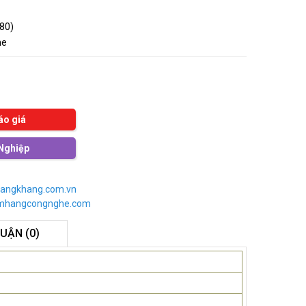
080)
me
áo giá
Nghiệp
angkhang.com.vn
imhangcongnghe.com
LUẬN (0)