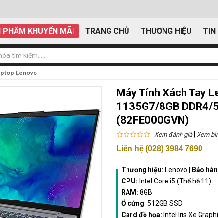
 PHẨM KHUYẾN MÃI
TRANG CHỦ
THƯƠNG HIỆU
TIN
aptop Lenovo
Máy Tính Xách Tay L
1135G7/8GB DDR4/5
(82FE000GVN)
|
Xem đánh giá
Xem bìn
Liên hệ (028) 3984 7690
Thương hiệu:
Lenovo
|
Bảo hàn
CPU:
Intel Core i5 (Thế hệ 11)
RAM:
8GB
Ổ cứng:
512GB SSD
Card đồ họa:
Intel Iris Xe Graph