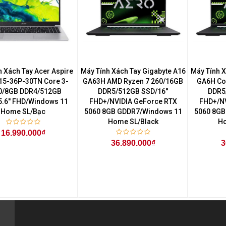
h Xách Tay Acer Aspire
Máy Tính Xách Tay Gigabyte A16
Máy Tính X
L15-36P-30TN Core 3-
GA63H AMD Ryzen 7 260/16GB
GA6H Co
0/8GB DDR4/512GB
DDR5/512GB SSD/16''
DDR5
.6'' FHD/Windows 11
FHD+/NVIDIA GeForce RTX
FHD+/NV
Home SL/Bạc
5060 8GB GDDR7/Windows 11
5060 8GB
Home SL/Black
Ho
16.990.000₫
36.890.000₫
3