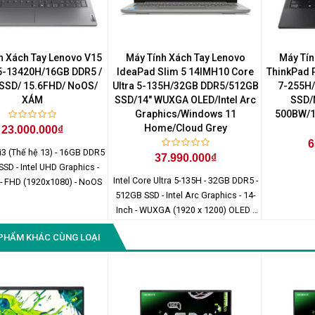
Màn Hình Quảng Cáo
SAMSUNG QH65R 65 I...
Liên hệ
0283 9847 690
h Xách Tay Lenovo V15
Máy Tính Xách Tay Lenovo
Máy Tín
để nhận báo giá tốt
i5-13420H/16GB DDR5 /
IdeaPad Slim 5 14IMH10 Core
ThinkPad P
nhất
SSD/ 15.6FHD/ NoOS/
Ultra 5-135H/32GB DDR5/512GB
7-255H
XÁM
SSD/14" WUXGA OLED/Intel Arc
SSD/
Graphics/Windows 11
500BW/1
Home/Cloud Grey
23.000.000₫
6
 i3 (Thế hệ 13) - 16GB DDR5
37.990.000₫
SSD - Intel UHD Graphics -
Intel Core Ultra 5-135H - 32GB DDR5 -
 - FHD (1920x1080) - NoOS
512GB SSD - Intel Arc Graphics - 14-
Inch - WUXGA (1920 x 1200) OLED -
Windows 11 Home
PHẨM KHÁC CÙNG LOẠI