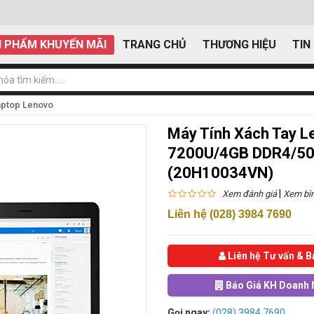
 PHẨM KHUYẾN MÃI
TRANG CHỦ
THƯƠNG HIỆU
TIN
aptop Lenovo
Máy Tính Xách Tay L
7200U/4GB DDR4/50
(20H10034VN)
|
Xem đánh giá
Xem bìn
Liên hệ (028) 3984 7690
Liên hệ Tư vấn & B
Báo Giá KH Doanh 
Gọi ngay:
(028) 3984 7690