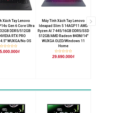
h Xách Tay Lenovo
Máy Tính Xách Tay Lenovo
Máy Tính Xá
14s Gen 6 Core Ultra
Ideapad Slim 5 14AGP11 AMD
Slim 7 14I
/32GB DDR5/512GB
Ryzen AI 7 445/16GB DDR5/SSD
355/16GB
NVIDIA RTX PRO
512GB/AMD Radeon 840M/14"
SSD/14" WU
4.5" WUXGA/No OS
WUXGA OLED/Windows 11
Home
5.000.000₫
38
29.690.000₫