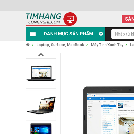
SẢN
DANH MỤC SẢN PHẨM
Laptop, Surface, MacBook
Máy Tính Xách Tay
L