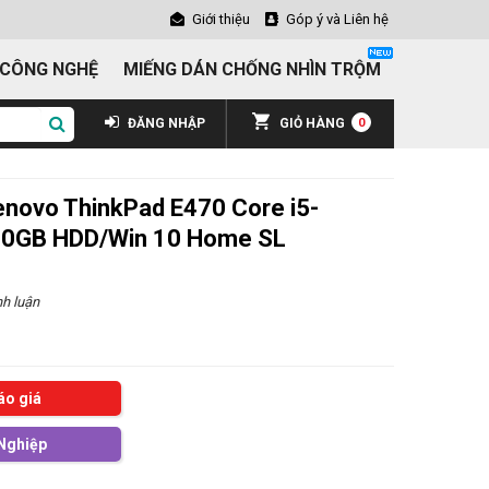
Giới thiệu
Góp ý và Liên hệ
 CÔNG NGHỆ
MIẾNG DÁN CHỐNG NHÌN TRỘM
ĐĂNG NHẬP
GIỎ HÀNG
0
enovo ThinkPad E470 Core i5-
0GB HDD/Win 10 Home SL
h luận
áo giá
Nghiệp