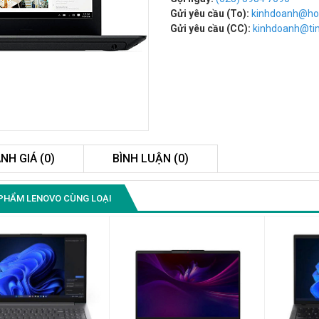
Gửi yêu cầu (To):
kinhdoanh@ho
Gửi yêu cầu (CC):
kinhdoanh@t
NH GIÁ (0)
BÌNH LUẬN (0)
Màn Hình Quảng Cáo
PHẨM LENOVO CÙNG LOẠI
SAMSUNG QB55R 55 I...
Liên hệ
0283 9847 690
để nhận báo giá tốt
nhất
Màn Hình Máy Tính Lenovo
D19-10 18.5"...
2.150.000₫