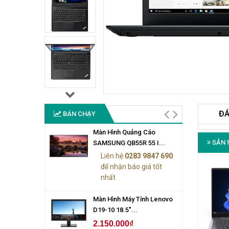
ĐÁ
BÁN CHẠY
Màn Hình Quảng Cáo
SẢN 
SAMSUNG QB55R 55 I...
Liên hệ
0283 9847 690
để nhận báo giá tốt
nhất
Màn Hình Máy Tính Lenovo
D19-10 18.5"...
2.150.000₫