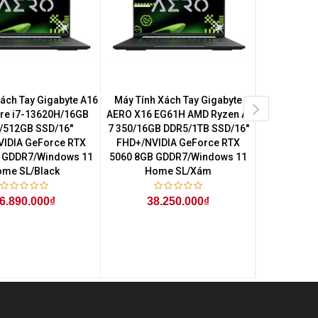
ách Tay Gigabyte A16
Máy Tính Xách Tay Gigabyte
Máy Tính 
re i7-13620H/16GB
AERO X16 EG61H AMD Ryzen AI
AERO X16 E
/512GB SSD/16''
7 350/16GB DDR5/1TB SSD/16''
7 350/16GB 
IDIA GeForce RTX
FHD+/NVIDIA GeForce RTX
QHD+/NVI
 GDDR7/Windows 11
5060 8GB GDDR7/Windows 11
5060 8GB 
me SL/Black
Home SL/Xám
Hom
6.890.000₫
38.250.000₫
40