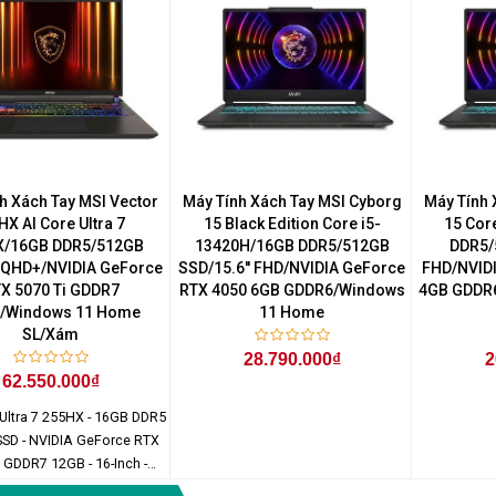
h Xách Tay MSI Vector
Máy Tính Xách Tay MSI Cyborg
Máy Tính 
HX AI Core Ultra 7
15 Black Edition Core i5-
15 Cor
X/16GB DDR5/512GB
13420H/16GB DDR5/512GB
DDR5/
' QHD+/NVIDIA GeForce
SSD/15.6'' FHD/NVIDIA GeForce
FHD/NVID
X 5070 Ti GDDR7
RTX 4050 6GB GDDR6/Windows
4GB GDDR
/Windows 11 Home
11 Home
SL/Xám
28.790.000₫
2
62.550.000₫
 Ultra 7 255HX - 16GB DDR5
SSD - NVIDIA GeForce RTX
 GDDR7 12GB - 16-Inch -
60 x 1600) - Windows 11