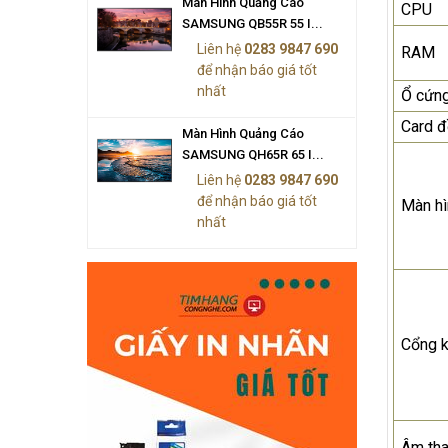
Màn Hình Quảng Cáo
CPU
SAMSUNG QB55R 55 I...
Liên hệ
0283 9847 690
RAM
để nhận báo giá tốt
nhất
Ổ cứn
Card đ
Màn Hình Quảng Cáo
SAMSUNG QH65R 65 I...
Liên hệ
0283 9847 690
để nhận báo giá tốt
Màn hì
nhất
Cổng k
Âm th