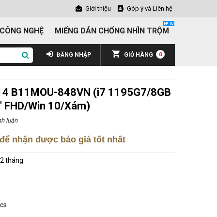
Giới thiệu
Góp ý và Liên hệ
 CÔNG NGHỆ
MIẾNG DÁN CHỐNG NHÌN TRỘM
ĐĂNG NHẬP
GIỎ HÀNG
0
 14 B11MOU-848VN (i7 1195G7/8GB
 FHD/Win 10/Xám)
h luận
để nhận được báo giá tốt nhất
2 tháng
ics