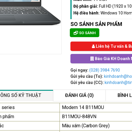
Độ phân giải:
Full HD (1920 x 1
Hệ điều hành:
Windows 10 Ho
SO SÁNH SẢN PHẨM
SO SÁNH
Liên hệ Tư vấn & B
Báo Giá KH Doanh 
Gọi ngay:
(028) 3984 7690
Gửi yêu cầu (To):
kinhdoanh@ho
Gửi yêu cầu (CC):
kinhdoanh@t
ÔNG SỐ KỸ THUẬT
ĐÁNH GIÁ (0)
BÌNH 
Màn Hình Máy Tính Lenovo
 series
Modern 14 B11MOU
D19-10 18.5"...
n phẩm
B11MOU-848VN
2.150.000₫
ắc
Màu xám (Carbon Grey)