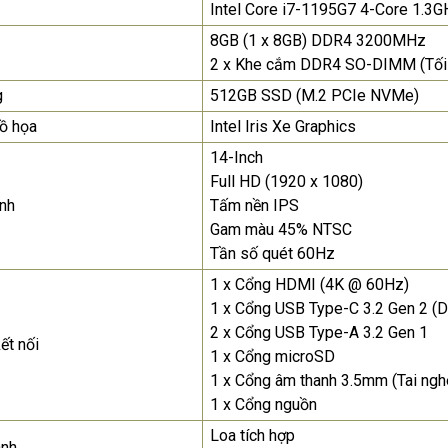
Màn Hình Quảng Cáo
Intel Core i7-1195G7 4-Core 1.3
SAMSUNG QB55R 55 I...
8GB (1 x 8GB) DDR4 3200MHz
Liên hệ
0283 9847 690
2 x Khe cắm DDR4 SO-DIMM (Tối
để nhận báo giá tốt
nhất
g
512GB SSD (M.2 PCIe NVMe)
ồ họa
Intel Iris Xe Graphics
Màn Hình Quảng Cáo
SAMSUNG QH65R 65 I...
14-Inch
Full HD (1920 x 1080)
Liên hệ
0283 9847 690
để nhận báo giá tốt
nh
Tấm nền IPS
nhất
Gam màu 45% NTSC
Tần số quét 60Hz
1 x Cổng HDMI (4K @ 60Hz)
1 x Cổng USB Type-C 3.2 Gen 2 (D
2 x Cổng USB Type-A 3.2 Gen 1
ết nối
1 x Cổng microSD
1 x Cổng âm thanh 3.5mm (Tai ng
1 x Cổng nguồn
Loa tích hợp
anh