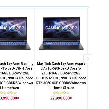
Xách Tay Acer Gaming
Máy Tính Xách Tay Acer Aspire
Máy Tính Xá
 A715-59G-53RH Core
7 A715-59G-59RD Core 5-
7 A715-5
/16GB DDR4/512GB
210H/16GB DDR4/512GB
210H/16
' FHD/NVIDIA GeForce
SSD/15.6'' FHD/NVIDIA GeForce
SSD/15.6'' 
 6GB GDDR6/Windows
RTX 3050 4GB GDDR6/Windows
RTX 3050 4
1 Home/Đen
11 Home SL/Đen
11 H
3.990.000₫
27.990.000₫
27