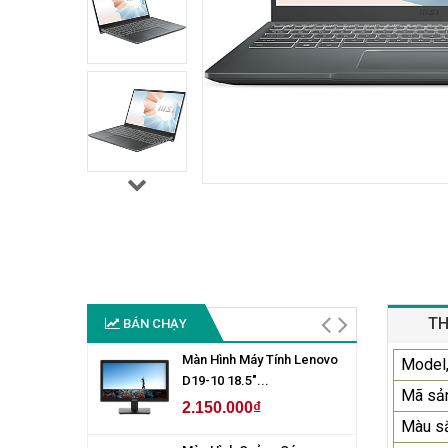
TH
BÁN CHẠY
Màn Hình Máy Tính Lenovo
Model,
D19-10 18.5"...
Mã sả
2.150.000₫
Màu s