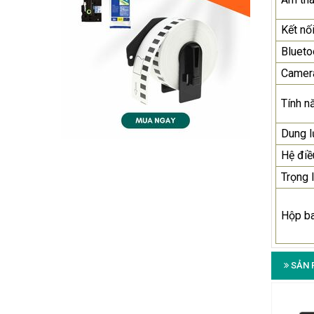
Kết nố
Blueto
Camer
Tính n
Dung 
Hệ điề
Trọng 
Hộp b
SẢN 