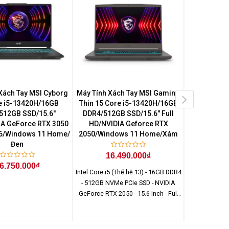
Xách Tay MSI Cyborg
Máy Tính Xách Tay MSI Gaming
Máy Tính X
e i5-13420H/16GB
Thin 15 Core i5-13420H/16GB
14 Core 
512GB SSD/15.6''
DDR4/512GB SSD/15.6" Full
DDR5/512
IA GeForce RTX 3050
HD/NVIDIA Geforce RTX
HD+/NVID
6/Windows 11 Home/
2050/Windows 11 Home/Xám
4050/Windo
Đen
16.490.000₫
26
6.750.000₫
Intel Core i5 (Thế hệ 13) - 16GB DDR4
Intel Core i7
- 512GB NVMe PCIe SSD - NVIDIA
512GB NVMe M.
GeForce RTX 2050 - 15.6-Inch - Full
NVIDIA GeFo
HD (1920 x 1080) - Windows 11
inch - Full
Home
Wind