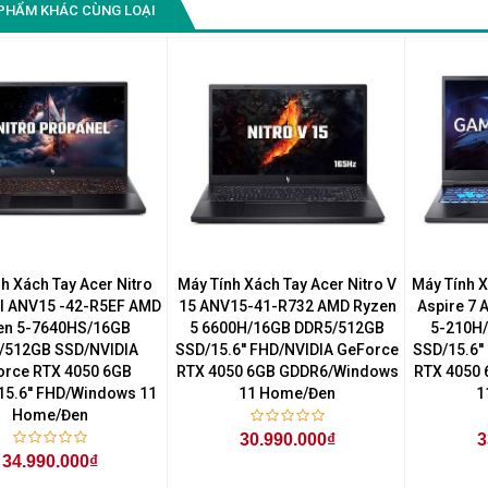
PHẨM KHÁC CÙNG LOẠI
Home SL
h Xách Tay Acer Nitro
Máy Tính Xách Tay Acer Nitro V
Máy Tính 
l ANV15 -42-R5EF AMD
15 ANV15-41-R732 AMD Ryzen
Aspire 7
en 5-7640HS/16GB
5 6600H/16GB DDR5/512GB
5-210H
/512GB SSD/NVIDIA
SSD/15.6'' FHD/NVIDIA GeForce
SSD/15.6'
orce RTX 4050 6GB
RTX 4050 6GB GDDR6/Windows
RTX 4050
5.6'' FHD/Windows 11
11 Home/Đen
1
Home/Đen
30.990.000₫
3
34.990.000₫