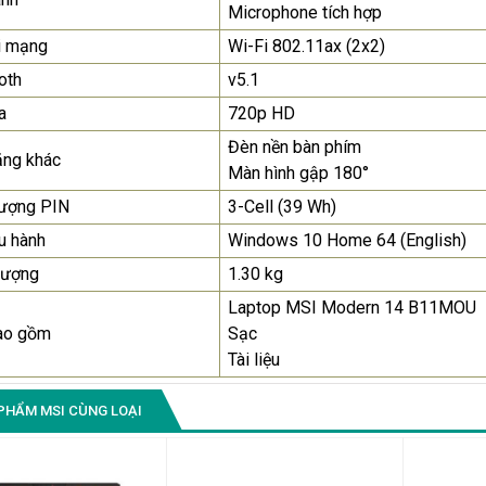
Microphone tích hợp
i mạng
Wi-Fi 802.11ax (2x2)
oth
v5.1
a
720p HD
Đèn nền bàn phím
ăng khác
Màn hình gập 180°
lượng PIN
3-Cell (39 Wh)
u hành
Windows 10 Home 64 (English)
lượng
1.30 kg
Laptop MSI Modern 14 B11MOU
ao gồm
Sạc
Tài liệu
PHẨM MSI CÙNG LOẠI