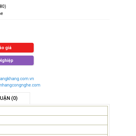
080)
me
áo giá
Nghiệp
angkhang.com.vn
imhangcongnghe.com
LUẬN (0)