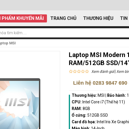
 PHẨM KHUYẾN MÃI
TRANG CHỦ
THƯƠNG HIỆU
TIN
aptop MSI
Laptop MSI Modern
RAM/512GB SSD/14"
|
Xem đánh giá
Xem bìn
Liên hệ
0283 9847 690
Thương hiệu:
MSI
|
Bảo hành:
1
CPU:
Intel Core i7 (Thế hệ 11)
RAM:
8GB
Ổ cứng:
512GB SSD
Card đồ họa:
Intel Iris Xe Graph
Màn hình:
14-Inch