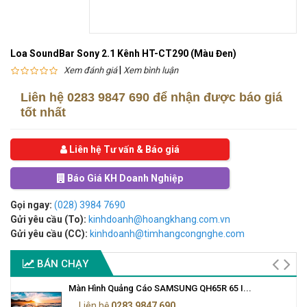
Loa SoundBar Sony 2.1 Kênh HT-CT290 (Màu Đen)
|
Xem đánh giá
Xem bình luận
Liên hệ
0283 9847 690
để nhận được báo giá
tốt nhất
Liên hệ Tư vấn & Báo giá
Báo Giá KH Doanh Nghiệp
Gọi ngay:
(028) 3984 7690
Gửi yêu cầu (To):
kinhdoanh@hoangkhang.com.vn
Gửi yêu cầu (CC):
kinhdoanh@timhangcongnghe.com
BÁN CHẠY
Màn Hình Quảng Cáo SAMSUNG QH65R 65 I...
Liên hệ
0283 9847 690