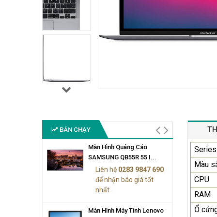
TH
BÁN CHẠY
Màn Hình Quảng Cáo
Series
SAMSUNG QB55R 55 I...
Màu s
Liên hệ
0283 9847 690
CPU
để nhận báo giá tốt
nhất
RAM
Ổ cứn
Màn Hình Máy Tính Lenovo