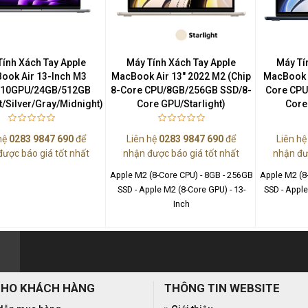
Tính Xách Tay Apple
Máy Tính Xách Tay Apple
Máy Tí
ook Air 13-Inch M3
MacBook Air 13" 2022 M2 (Chip
MacBook A
/10GPU/24GB/512GB
8-Core CPU/8GB/256GB SSD/8-
Core CPU
ht/Silver/Gray/Midnight)
Core GPU/Starlight)
Core
hệ
0283 9847 690
để
Liên hệ
0283 9847 690
để
Liên h
được báo giá tốt nhất
nhận được báo giá tốt nhất
nhận đư
Apple M2 (8-Core CPU) - 8GB - 256GB
Apple M2 (8
SSD - Apple M2 (8-Core GPU) - 13-
SSD - Apple
Inch
CHO KHÁCH HÀNG
THÔNG TIN WEBSITE