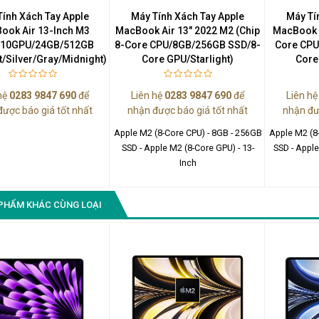
Tính Xách Tay Apple
Máy Tính Xách Tay Apple
Máy Tí
ook Air 13-Inch M3
MacBook Air 13" 2022 M2 (Chip
MacBook A
/10GPU/24GB/512GB
8-Core CPU/8GB/256GB SSD/8-
Core CPU
ht/Silver/Gray/Midnight)
Core GPU/Starlight)
Core
hệ
0283 9847 690
để
Liên hệ
0283 9847 690
để
Liên h
được báo giá tốt nhất
nhận được báo giá tốt nhất
nhận đư
Apple M2 (8-Core CPU) - 8GB - 256GB
Apple M2 (8
SSD - Apple M2 (8-Core GPU) - 13-
SSD - Apple
Inch
PHẨM KHÁC CÙNG LOẠI