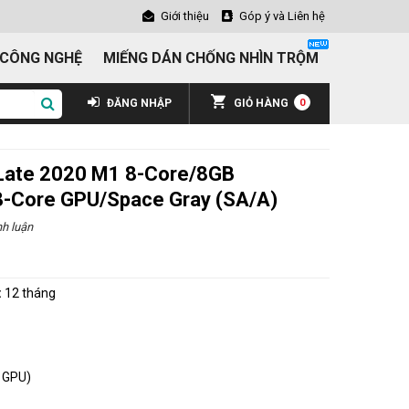
Giới thiệu
Góp ý và Liên hệ
 CÔNG NGHỆ
MIẾNG DÁN CHỐNG NHÌN TRỘM
ĐĂNG NHẬP
GIỎ HÀNG
0
 Late 2020 M1 8-Core/8GB
8-Core GPU/Space Gray (SA/A)
h luận
:
12 tháng
 GPU)