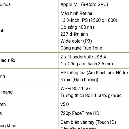
D19-10 18.5"...
ồ họa
Apple M1 (8-Core GPU)
2.150.000₫
Màn hình Retina
13.3-Inch IPS (2560 x 1600)
Màn Hình Quảng Cáo
Độ sáng 400 nits
SAMSUNG QH65R 65 I...
nh
227 điểm ảnh
Liên hệ
0283 9847 690
Wide color (P3)
để nhận báo giá tốt
Công nghệ True Tone
nhất
2 x Thunderbolt/USB 4
iao tiếp
1 x Cổng âm thanh 3.5 mm
Hệ thống loa (Âm thanh nổi, Hỗ tr
anh
3 mic (Định hướng)
Wi-Fi 802.11ax
i mạng
Tương thích 802.11a/b/g/n/ac
oth
v5.0
a
720p FaceTime HD
Cảm biến vân tay (Touch ID)
ăng khác