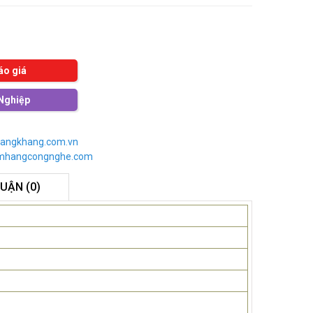
áo giá
Nghiệp
angkhang.com.vn
imhangcongnghe.com
LUẬN (0)