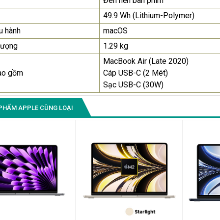
Đèn nền bàn phím
49.9 Wh (Lithium-Polymer)
u hành
macOS
lượng
1.29 kg
MacBook Air (Late 2020)
ao gồm
Cáp USB-C (2 Mét)
Sạc USB-C (30W)
PHẨM APPLE CÙNG LOẠI