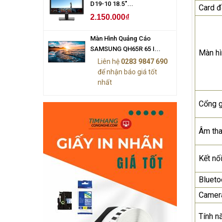
D19-10 18.5"...
Card đ
2.150.000₫
Màn Hình Quảng Cáo
SAMSUNG QH65R 65 I...
Màn hì
Liên hệ
0283 9847 690
để nhận báo giá tốt
nhất
Cổng g
Âm th
Kết nố
Blueto
Camer
Tính n