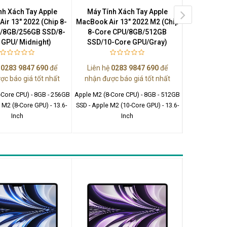
nh Xách Tay Apple
Máy Tính Xách Tay Apple
Máy Tính
ir 13" 2022 (Chip 8-
MacBook Air 13" 2022 M2 (Chip
MacBook Ai
/8GB/256GB SSD/8-
8-Core CPU/8GB/512GB
8-Core 
 GPU/ Midnight)
SSD/10-Core GPU/Gray)
SSD/10-C
ệ
0283 9847 690
để
Liên hệ
0283 9847 690
để
Liên hệ
0
ợc báo giá tốt nhất
nhận được báo giá tốt nhất
nhận được
-Core CPU) - 8GB - 256GB
Apple M2 (8-Core CPU) - 8GB - 512GB
Apple M2 (8-C
 M2 (8-Core GPU) - 13.6-
SSD - Apple M2 (10-Core GPU) - 13.6-
SSD - Apple M
Inch
Inch