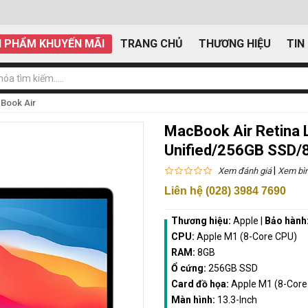
 PHẨM KHUYẾN MÃI
TRANG CHỦ
THƯƠNG HIỆU
TIN
Book Air
MacBook Air Retina
Unified/256GB SSD/
|
Xem đánh giá
Xem bìn
Liên hệ (028) 3984 7690
Thương hiệu:
Apple
|
Bảo hành
CPU:
Apple M1 (8-Core CPU)
RAM:
8GB
Ổ cứng:
256GB SSD
Card đồ họa:
Apple M1 (8-Core
Màn hình:
13.3-Inch