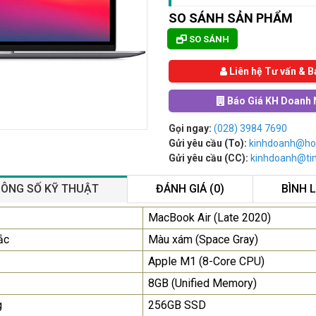
SO SÁNH SẢN PHẨM
SO SÁNH
Liên hệ Tư vấn & B
Báo Giá KH Doanh 
Gọi ngay:
(028) 3984 7690
Gửi yêu cầu (To):
kinhdoanh@ho
Gửi yêu cầu (CC):
kinhdoanh@t
ÔNG SỐ KỸ THUẬT
ĐÁNH GIÁ (0)
BÌNH 
Màn Hình Quảng Cáo
MacBook Air (Late 2020)
SAMSUNG QB55R 55 I...
ắc
Màu xám (Space Gray)
Liên hệ
0283 9847 690
Apple M1 (8-Core CPU)
để nhận báo giá tốt
nhất
8GB (Unified Memory)
g
256GB SSD
Màn Hình Máy Tính Lenovo