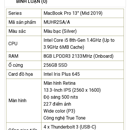
BÌNH LUẬN (0)
Series
MacBook Pro 13" (Mid 2019)
Mã sản phẩm
MUHR2SA/A
Màu sắc
Màu bạc (Silver)
Intel Core i5 8th-Gen 1.4GHz (Up to
CPU
3.9GHz 6MB Cache)
RAM
8GB LPDDR3 2133MHz (Onboard)
Ổ cứng
256GB SSD
Card đồ họa
Intel Iris Plus 645
Màn hình Retina
13.3-Inch IPS (2560 x 1600)
Độ sáng 500 nits
Màn hình
227 điểm ảnh
Wide color (P3)
Công nghệ True Tone
4 x Thunderbolt 3 (USB-C)