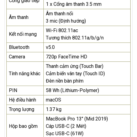
Cổng giao tiếp
1 x Cổng âm thanh 3.5 mm
Âm thanh nổi
Âm thanh
3 mic (Định hướng)
Wi-Fi 802.11ac
Kết nối mạng
Tương thích 802.11a/b/g/n
Bluetooth
v5.0
Camera
720p FaceTime HD
Thanh cảm ứng (Touch Bar)
Tính năng khác
Cảm biến vân tay (Touch ID)
Đèn nền bàn phím
PIN
58 Wh (Lithium-Polymer)
Hệ điều hành
macOS
Trọng lượng
1.37 kg
MacBook Pro 13" (Mid 2019)
Hộp bao gồm
Cáp USB-C (2 Mét)
Sạc USB-C (61W)