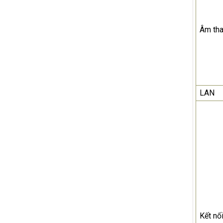
Âm th
LAN
Kết nố