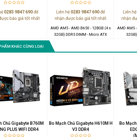
hệ
0283 9847 690
để
Liên hệ
0283 9847 690
để
Liên h
được báo giá tốt nhất
nhận được báo giá tốt nhất
nhận đư
AMD AM5 - AMD B650 - 128GB (4 x
AMD AM5 - 
32GB) DDR5 DIMM - Micro ATX
32GB)
PHẨM KHÁC CÙNG LOẠI
h Chủ Gigabyte B760M
Bo Mạch Chủ Gigabyte H610M H
Bo Mạch
NG PLUS WIFI DDR4
V3 DDR4
EDG
(