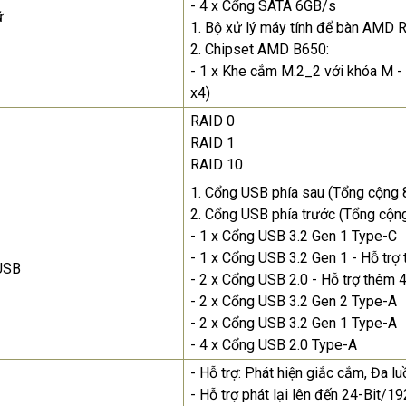
- 4 x Cổng SATA 6GB/s
ữ
1. Bộ xử lý máy tính để bàn AMD 
2. Chipset AMD B650:
- 1 x Khe cắm M.2_2 với khóa M -
x4)
RAID 0
RAID 1
RAID 10
1. Cổng USB phía sau (Tổng cộng 
2. Cổng USB phía trước (Tổng cộn
- 1 x Cổng USB 3.2 Gen 1 Type-C
- 1 x Cổng USB 3.2 Gen 1 - Hỗ trợ
USB
- 2 x Cổng USB 2.0 - Hỗ trợ thêm 
- 2 x Cổng USB 3.2 Gen 2 Type-A
- 2 x Cổng USB 3.2 Gen 1 Type-A
- 4 x Cổng USB 2.0 Type-A
- Hỗ trợ: Phát hiện giắc cắm, Đa l
- Hỗ trợ phát lại lên đến 24-Bit/1