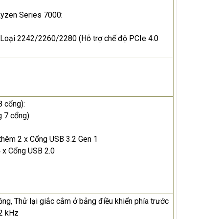
Ryzen Series 7000:
 Loại 2242/2260/2280 (Hỗ trợ chế độ PCIe 4.0
8 cổng):
g 7 cổng)
 thêm 2 x Cổng USB 3.2 Gen 1
4 x Cổng USB 2.0
uồng, Thử lại giắc cắm ở bảng điều khiển phía trước
92 kHz