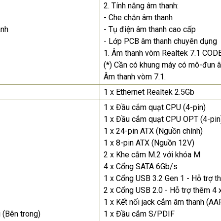
2. Tính năng âm thanh:
- Che chắn âm thanh
anh
- Tụ điện âm thanh cao cấp
- Lớp PCB âm thanh chuyên dụng
1. Âm thanh vòm Realtek 7.1 CODE
(*) Cần có khung máy có mô-đun â
Âm thanh vòm 7.1.
1 x Ethernet Realtek 2.5Gb
1 x Đầu cắm quạt CPU (4-pin)
1 x Đầu cắm quạt CPU OPT (4-pin
1 x 24-pin ATX (Nguồn chính)
1 x 8-pin ATX (Nguồn 12V)
2 x Khe cắm M.2 với khóa M
4 x Cổng SATA 6Gb/s
1 x Cổng USB 3.2 Gen 1 - Hỗ trợ 
2 x Cổng USB 2.0 - Hỗ trợ thêm 4
1 x Kết nối jack cắm âm thanh (AA
i (Bên trong)
1 x Đầu cắm S/PDIF