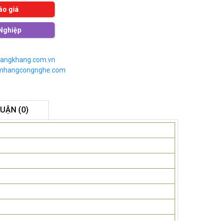
áo giá
Nghiệp
angkhang.com.vn
imhangcongnghe.com
LUẬN (0)