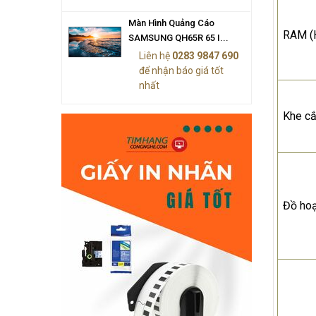
Màn Hình Quảng Cáo
RAM (H
SAMSUNG QH65R 65 I...
Liên hệ
0283 9847 690
để nhận báo giá tốt
nhất
Khe c
Đồ hoạ