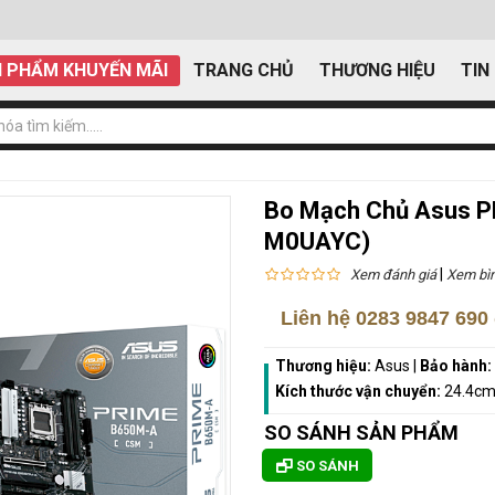
 PHẨM KHUYẾN MÃI
TRANG CHỦ
THƯƠNG HIỆU
TIN
Bo Mạch Chủ Asus 
M0UAYC)
|
Xem đánh giá
Xem bìn
Liên hệ
0283 9847 690
Thương hiệu:
Asus
|
Bảo hành:
Kích thước vận chuyển:
24.4cm
SO SÁNH SẢN PHẨM
SO SÁNH