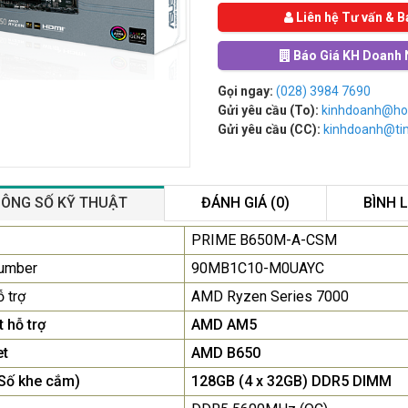
Liên hệ Tư vấn & B
Báo Giá KH Doanh 
Gọi ngay:
(028) 3984 7690
Gửi yêu cầu (To):
kinhdoanh@ho
Gửi yêu cầu (CC):
kinhdoanh@t
ÔNG SỐ KỸ THUẬT
ĐÁNH GIÁ (0)
BÌNH 
Màn Hình Quảng Cáo
PRIME B650M-A-CSM
SAMSUNG QB55R 55 I...
Number
90MB1C10-M0UAYC
Liên hệ
0283 9847 690
 trợ
AMD Ryzen Series 7000
để nhận báo giá tốt
nhất
 hỗ trợ
AMD AM5
et
AMD B650
Màn Hình Máy Tính Lenovo
D19-10 18.5"...
Số khe cắm)
128GB (4 x 32GB) DDR5 DIMM
2.150.000₫