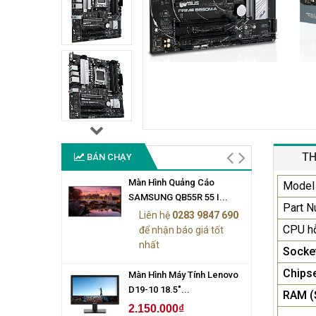
TH
BÁN CHẠY
Màn Hình Quảng Cáo
Model
SAMSUNG QB55R 55 I...
Part 
Liên hệ
0283 9847 690
CPU hỗ
để nhận báo giá tốt
nhất
Socket
Chips
Màn Hình Máy Tính Lenovo
D19-10 18.5"...
RAM (
2.150.000₫