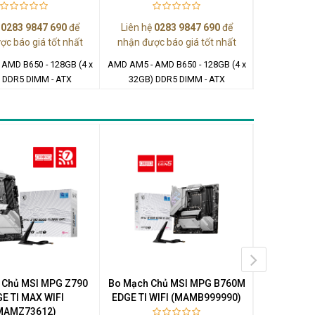
ệ
0283 9847 690
để
Liên hệ
0283 9847 690
để
Liên hệ
0
ợc báo giá tốt nhất
nhận được báo giá tốt nhất
nhận được
AMD B650 - 128GB (4 x
AMD AM5 - AMD B650 - 128GB (4 x
AMD AM5 - AM
 DDR5 DIMM - ATX
32GB) DDR5 DIMM - ATX
32GB) DDR5
 Chủ MSI MPG Z790
Bo Mạch Chủ MSI MPG B760M
Bo Mạch Ch
E TI MAX WIFI
EDGE TI WIFI (MAMB999990)
W
MAMZ73612)