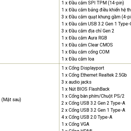
1 x Đầu cắm SPI TPM (14-pin)
1 x Đầu cắm bảng điều khiển hệ th
3 x Đầu cắm quạt khung gầm (4-pi
1 x Đầu cắm USB 3.2 Gen 1 Type-
3 x Đầu cắm địa chỉ Gen 2
1 x Đầu cắm Aura RGB
1 x Đầu cắm Clear CMOS
1 x Đầu cắm cổng COM
1 x Đầu cắm loa
1 x Cổng Displayport
1 x Cổng Ethernet Realtek 2.5Gb
3 x audio jacks
1 x Nút BIOS FlashBack
1 x Cổng bàn phím/Chuột PS/2
i (Mặt sau)
2 x Cổng USB 3.2 Gen 2 Type-A
2 x Cổng USB 3.2 Gen 1 Type-A
4 x Cổng USB 2.0 Type-A
1 x Cổng VGA