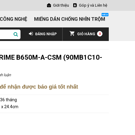
Giới thiệu
Góp ý và Liên hệ
 CÔNG NGHỆ
MIẾNG DÁN CHỐNG NHÌN TRỘM
ĐĂNG NHẬP
GIỎ HÀNG
0
PRIME B650M-A-CSM (90MB1C10-
h luận
để nhận được báo giá tốt nhất
36 tháng
 x 24.4cm