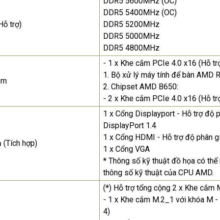
DDR5 5600MHz (OC)
DDR5 5400MHz (OC)
Màn Hình Quảng Cáo
ỗ trợ)
DDR5 5200MHz
SAMSUNG QH65R 65 I...
DDR5 5000MHz
Liên hệ
0283 9847 690
DDR5 4800MHz
để nhận báo giá tốt
nhất
- 1 x Khe cắm PCIe 4.0 x16 (Hỗ tr
1. Bộ xử lý máy tính để bàn AMD 
ắm
2. Chipset AMD B650:
- 2 x Khe cắm PCIe 4.0 x16 (Hỗ tr
1 x Cổng Displayport - Hỗ trợ độ 
DisplayPort 1.4
1 x Cổng HDMI - Hỗ trợ độ phân 
 (Tích hợp)
1 x Cổng VGA
* Thông số kỹ thuật đồ họa có thể
thông số kỹ thuật của CPU AMD.
(*) Hỗ trợ tổng cộng 2 x Khe cắm
- 1 x Khe cắm M.2_1 với khóa M -
4)