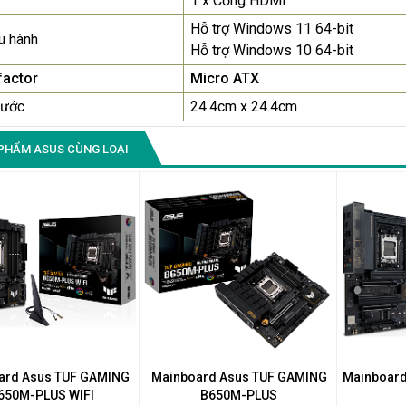
1 x Cổng HDMI
Hỗ trợ Windows 11 64-bit
u hành
Hỗ trợ Windows 10 64-bit
factor
Micro ATX
hước
24.4cm x 24.4cm
PHẨM ASUS CÙNG LOẠI
ard Asus TUF GAMING
Mainboard Asus TUF GAMING
Mainboard
650M-PLUS WIFI
B650M-PLUS