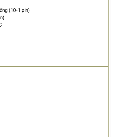
ống (10-1 pin)
n)
C