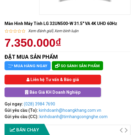
Màn Hình Máy Tính LG 32UN500-W 31.5" VA 4K UHD 60Hz
|
Xem đánh giá
Xem bình luận
7.350.000₫
ĐẶT MUA SẢN PHẨM
MUA HÀNG NGAY
SO SÁNH SẢN PHẨM
Liên hệ Tư vấn & Báo giá
Báo Giá KH Doanh Nghiệp
Gọi ngay:
(028) 3984 7690
Gửi yêu cầu (To):
kinhdoanh@hoangkhang.com.vn
Gửi yêu cầu (CC):
kinhdoanh@timhangcongnghe.com
BÁN CHẠY