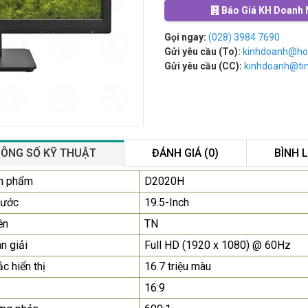
Báo Giá KH Doanh 
Gọi ngay:
(028) 3984 7690
Gửi yêu cầu (To):
kinhdoanh@ho
Gửi yêu cầu (CC):
kinhdoanh@t
ÔNG SỐ KỸ THUẬT
ĐÁNH GIÁ (0)
BÌNH 
Màn Hình Quảng Cáo
n phẩm
D2020H
SAMSUNG QB55R 55 I...
hước
19.5-Inch
Liên hệ
0283 9847 690
ền
TN
để nhận báo giá tốt
nhất
n giải
Full HD (1920 x 1080) @ 60Hz
c hiển thị
16.7 triệu màu
Màn Hình Máy Tính Lenovo
D19-10 18.5"...
16:9
2.150.000₫