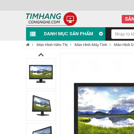
SẢN
DANH MỤC SẢN PHẨM
Màn Hình Hiển Thị
Màn Hình Máy Tính
Màn Hình D