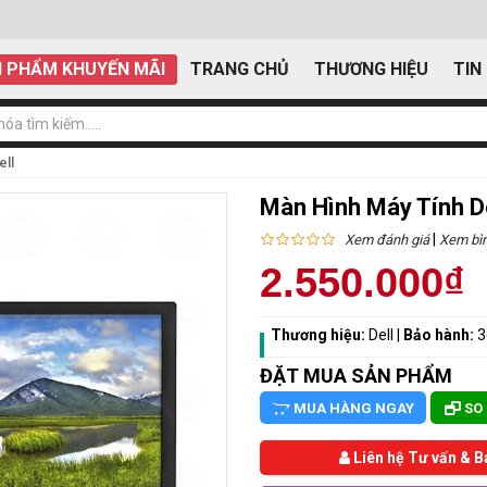
 PHẨM KHUYẾN MÃI
TRANG CHỦ
THƯƠNG HIỆU
TIN
ell
Màn Hình Máy Tính D
|
Xem đánh giá
Xem bìn
2.550.000₫
Thương hiệu:
Dell
|
Bảo hành:
3
ĐẶT MUA SẢN PHẨM
MUA HÀNG NGAY
SO
Liên hệ Tư vấn & B