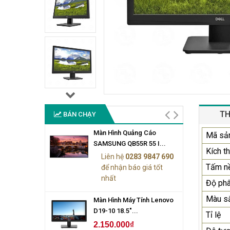
TH
BÁN CHẠY
Màn Hình Quảng Cáo
Mã sả
SAMSUNG QB55R 55 I...
Kích t
Liên hệ
0283 9847 690
Tấm n
để nhận báo giá tốt
nhất
Độ phâ
Màu sắ
Màn Hình Máy Tính Lenovo
D19-10 18.5"...
Tỉ lệ
2.150.000₫