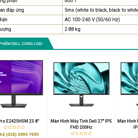
ơng phản
600:1
ian đáp ứng
5ms (white to black, black to whit
Màn Hình Quảng Cáo
SAMSUNG QH65R 65 I...
điện
AC 100-240 V (50/60 Hz)
Liên hệ
0283 9847 690
lượng
2.88 kg
để nhận báo giá tốt
nhất
PHẨM DELL CÙNG LOẠI
 Pro E2425HSM 23.8"
Màn Hình Máy Tính Dell 27'' IPS
Màn Hình M
FHD 200Hz
I
 hệ (028) 3984 7690