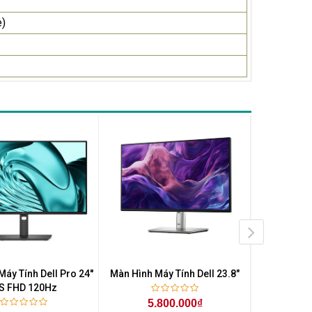
e)
áy Tính Dell Pro 24''
Màn Hình Máy Tính Dell 23.8"
Màn Hình Má
PS FHD 120Hz
Ful
5.800.000₫