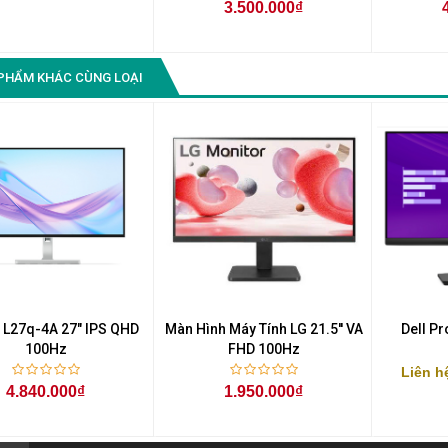
3.500.000₫
PHẨM KHÁC CÙNG LOẠI
 L27q-4A 27" IPS QHD
Màn Hình Máy Tính LG 21.5'' VA
Dell P
100Hz
FHD 100Hz
Liên h
4.840.000₫
1.950.000₫