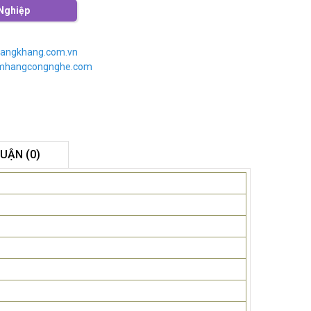
Nghiệp
angkhang.com.vn
imhangcongnghe.com
LUẬN (0)