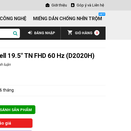
Giới thiệu
Góp ý và Liên hệ
 CÔNG NGHỆ
MIẾNG DÁN CHỐNG NHÌN TRỘM
ĐĂNG NHẬP
GIỎ HÀNG
0
ell 19.5" TN FHD 60 Hz (D2020H)
h luận
6 tháng
 SÁNH SẢN PHẨM
áo giá