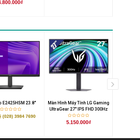
4.800.000₫
3.
ro E2425HSM 23.8"
Màn Hình Máy Tính LG Gaming
Màn Hình M
UltraGear 27" IPS FHD 300Hz
UltraGear 
ệ (028) 3984 7690
5.150.000₫
3.