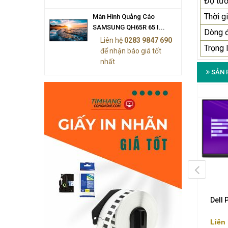
Độ tư
Thời g
Màn Hình Quảng Cáo
SAMSUNG QH65R 65 I...
Dòng 
Liên hệ
0283 9847 690
Trọng 
để nhận báo giá tốt
nhất
SẢN 
n Hình Máy Tính Dell
Màn Hình Máy Tính Dell
Dell
225H 21.5-Inch VA FHD
S2725DS 27-Inch IPS 2K 100Hz
75Hz (71052926)
(71052937)
Liên