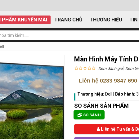
 PHẨM KHUYẾN MÃI
TRANG CHỦ
THƯƠNG HIỆU
TIN
ell
Màn Hình Máy Tính D
|
Xem đánh giá
Xem bìn
Liên hệ
0283 9847 690
Thương hiệu:
Dell
|
Bảo hành:
3
SO SÁNH SẢN PHẨM
SO SÁNH
Liên hệ Tư vấn & B