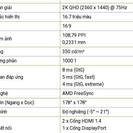
n giải
2K QHD (2560 x 1440) @ 75Hz
Màn Hình Quảng Cáo
SAMSUNG QH65R 65 I...
c hiển thị
16.7 triệu màu
Liên hệ
0283 9847 690
16:9
để nhận báo giá tốt
108,79 PPI
nhất
ểm ảnh
0,2331 mm
ng
350 cd/m²
ơng phản
1000:1
8 ms (GtG)
ian đáp ứng
5 ms (GtG, fast)
4 ms (GtG, extreme)
nghệ
AMD FreeSync
ìn (Ngang x Dọc)
178° x 178°
hỉnh
Độ nghiêng (-5° ~ 21°)
2 x Cổng HDMI 1.4
ết nối
1 x Cổng DisplayPort