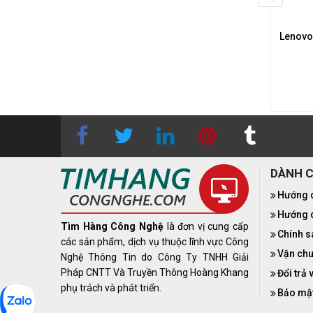
 Hình Máy Tính Lenovo
Màn Hình Máy Tính Lenovo
Lenovo
ion 27-10 27'' IPS FHD
Legion 27Q-10 27'' IPS QHD
240Hz
240Hz
3.650.000₫
4.790.000₫
DÀNH 
Hướng 
Hướng d
Tìm Hàng Công Nghệ
là đơn vị cung cấp
Chính s
các sản phẩm, dịch vụ thuộc lĩnh vực Công
Vận chu
Nghệ Thông Tin do Công Ty TNHH Giải
Pháp CNTT Và Truyền Thông Hoàng Khang
Đổi trả 
phụ trách và phát triển.
Bảo mật