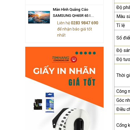
Độ phâ
Màn Hình Quảng Cáo
SAMSUNG QH65R 65 I...
Màu sắ
Liên hệ
0283 9847 690
Tỉ lệ
để nhận báo giá tốt
nhất
Số đi
Độ sá
Độ tư
Thời g
Công 
Góc nh
Điều c
Cổng k