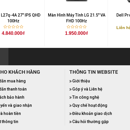
 L27q-4A 27" IPS QHD
Màn Hình Máy Tính LG 21.5'' VA
Dell P
100Hz
FHD 100Hz
Liên h
4.840.000₫
1.950.000₫
CHO KHÁCH HÀNG
THÔNG TIN WEBSITE
dẫn mua hàng
Giới thiệu
ẫn thanh toán
Góp ý và Liên hệ
ách bảo hành
Tin công nghệ
yển và giao nhận
Quy chế hoạt động
và hoàn tiền
Điều khoản giao dịch
 thông tin
Câu hỏi thường gặp