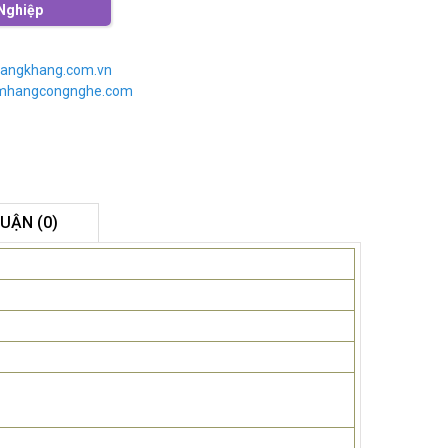
Nghiệp
angkhang.com.vn
imhangcongnghe.com
LUẬN (0)