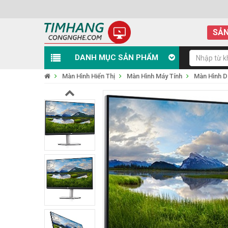
SẢN
DANH MỤC SẢN PHẨM
Màn Hình Hiển Thị
Màn Hình Máy Tính
Màn Hình D