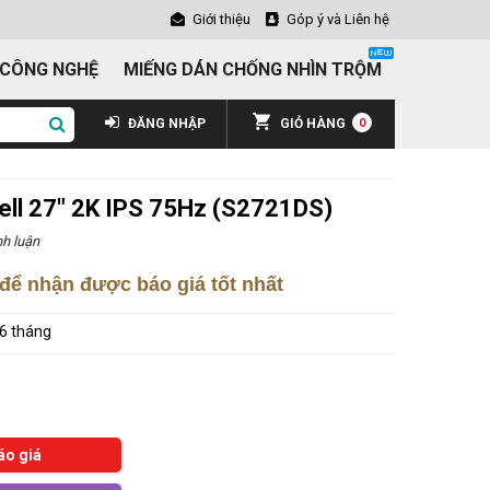
Giới thiệu
Góp ý và Liên hệ
 CÔNG NGHỆ
MIẾNG DÁN CHỐNG NHÌN TRỘM
ĐĂNG NHẬP
GIỎ HÀNG
0
ell 27" 2K IPS 75Hz (S2721DS)
h luận
để nhận được báo giá tốt nhất
6 tháng
áo giá