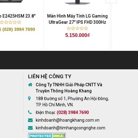
ro E2425HSM 23.8"
Màn Hình Máy Tính LG Gaming
Màn Hình M
UltraGear 27" IPS FHD 300Hz
UltraGear 
ệ (028) 3984 7690
5.150.000₫
3.
LIÊN HỆ CÔNG TY
Công Ty TNHH Giải Pháp CNTT Và
Truyền Thông Hoàng Khang
188 Đường số 1, Phường An Hội Đông,
TP. Hồ Chí Minh, VN.
Điện thoại:
(028) 3984 7690
kinhdoanh@hoangkhang.com.vn
kinhdoanh@timhangcongnghe.com