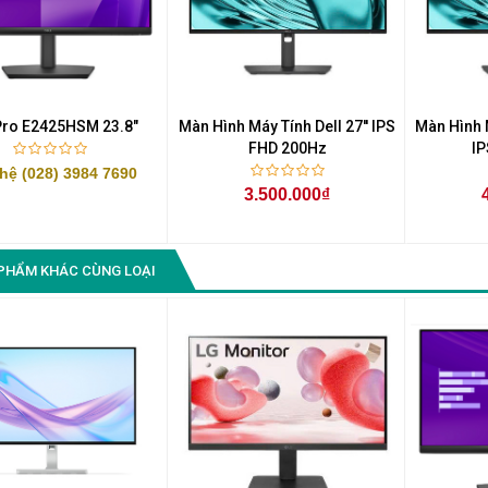
 Pro E2425HSM 23.8"
Màn Hình Máy Tính Dell 27'' IPS
Màn Hình M
FHD 200Hz
I
 hệ (028) 3984 7690
3.500.000₫
PHẨM KHÁC CÙNG LOẠI