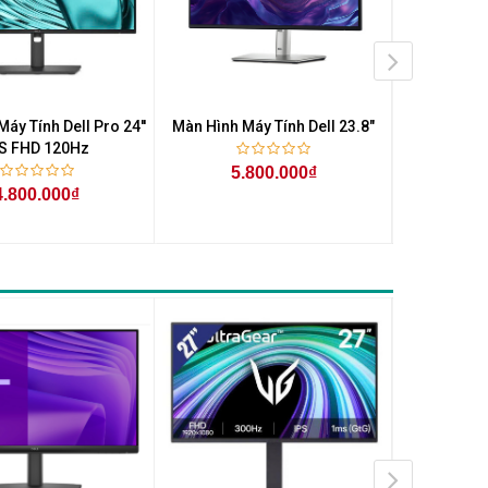
áy Tính Dell Pro 24''
Màn Hình Máy Tính Dell 23.8"
Màn Hình Má
PS FHD 120Hz
Ful
5.800.000₫
4.800.000₫
3.