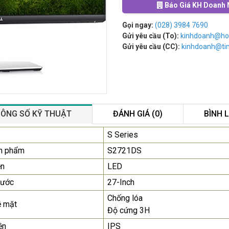
Báo Giá KH Doanh 
Gọi ngay:
(028) 3984 7690
Gửi yêu cầu (To):
kinhdoanh@ho
Gửi yêu cầu (CC):
kinhdoanh@t
ÔNG SỐ KỸ THUẬT
ĐÁNH GIÁ (0)
BÌNH 
Màn Hình Máy Tính Lenovo
S Series
D19-10 18.5"...
n phẩm
S2721DS
2.150.000₫
ền
LED
Màn Hình Quảng Cáo
hước
27-Inch
SAMSUNG QB55R 55 I...
Chống lóa
Liên hệ
0283 9847 690
ề mặt
Độ cứng 3H
để nhận báo giá tốt
nhất
ền
IPS