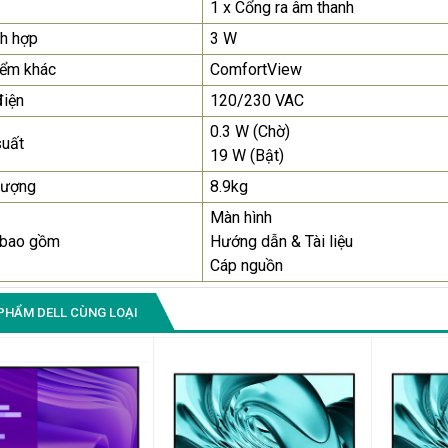
1 x Cổng ra âm thanh
ch hợp
3 W
iểm khác
ComfortView
điện
120/230 VAC
0.3 W (Chờ)
suất
19 W (Bật)
lượng
8.9kg
Màn hình
 bao gồm
Hướng dẫn & Tài liệu
Cáp nguồn
PHẨM DELL CÙNG LOẠI