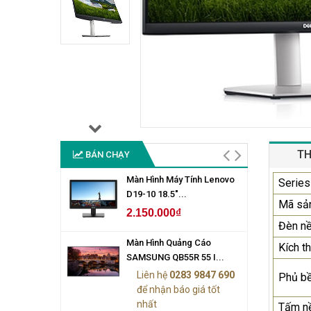
TH
BÁN CHẠY
Màn Hình Máy Tính Lenovo
Series
D19-10 18.5"...
Mã sả
2.150.000₫
Đèn n
Màn Hình Quảng Cáo
Kích t
SAMSUNG QB55R 55 I...
Liên hệ
0283 9847 690
Phủ b
để nhận báo giá tốt
nhất
Tấm n