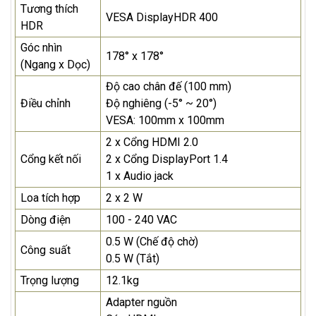
Tương thích
VESA DisplayHDR 400
HDR
Góc nhìn
178° x 178°
(Ngang x Dọc)
Độ cao chân đế (100 mm)
Điều chỉnh
Độ nghiêng (-5° ~ 20°)
VESA: 100mm x 100mm
2 x Cổng HDMI 2.0
Cổng kết nối
2 x Cổng DisplayPort 1.4
1 x Audio jack
Loa tích hợp
2 x 2 W
Dòng điện
100 - 240 VAC
0.5 W (Chế độ chờ)
Công suất
0.5 W (Tắt)
Trọng lượng
12.1kg
Adapter nguồn