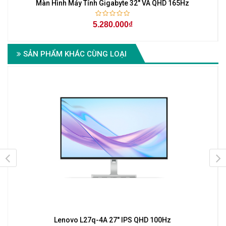
Màn Hình Máy Tính Gigabyte 32" VA QHD 165Hz
5.280.000₫
SẢN PHẨM KHÁC CÙNG LOẠI
z
Lenovo L27q-4A 27" IPS QHD 100Hz