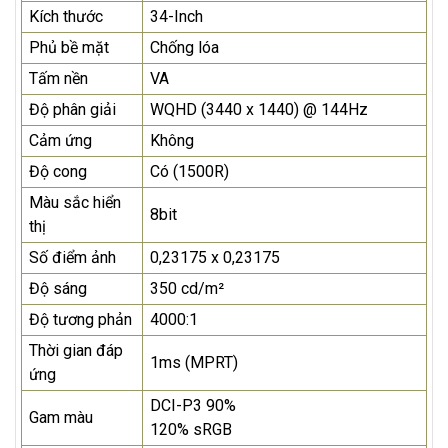
Kích thước
34-Inch
Phủ bề mặt
Chống lóa
Tấm nền
VA
Độ phân giải
WQHD (3440 x 1440) @ 144Hz
Cảm ứng
Không
Độ cong
Có (1500R)
Màu sắc hiển
8bit
thị
Số điểm ảnh
0,23175 x 0,23175
Độ sáng
350 cd/m²
Độ tương phản
4000:1
Thời gian đáp
1ms (MPRT)
ứng
DCI-P3 90%
Gam màu
120% sRGB