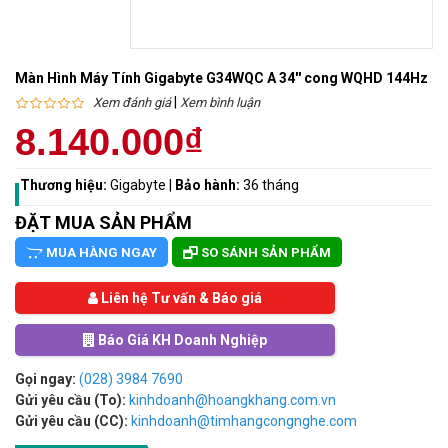
Màn Hình Máy Tính Gigabyte G34WQC A 34'' cong WQHD 144Hz
|
Xem đánh giá
Xem bình luận
8.140.000₫
Thương hiệu:
Gigabyte
|
Bảo hành:
36 tháng
ĐẶT MUA SẢN PHẨM
MUA HÀNG NGAY
SO SÁNH SẢN PHẨM
Liên hệ Tư vấn & Báo giá
Báo Giá KH Doanh Nghiệp
Gọi ngay:
(028) 3984 7690
Gửi yêu cầu (To):
kinhdoanh@hoangkhang.com.vn
Gửi yêu cầu (CC):
kinhdoanh@timhangcongnghe.com