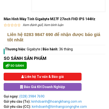
Màn Hình Máy Tính Gigabyte M27F 27inch FHD IPS 144Hz
|
Xem đánh giá
Xem bình luận
Liên hệ
0283 9847 690
để nhận được báo giá
tốt nhất
Thương hiệu:
Gigabyte
|
Bảo hành:
36 tháng
SO SÁNH SẢN PHẨM
SO SÁNH
Liên hệ Tư vấn & Báo giá
Báo Giá KH Doanh Nghiệp
Gọi ngay:
(028) 3984 7690
Gửi yêu cầu (To):
kinhdoanh@hoangkhang.com.vn
Gửi yêu cầu (CC):
kinhdoanh@timhangcongnghe.com