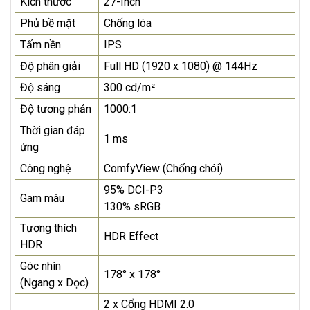
Kích thước
27-Inch
Phủ bề mặt
Chống lóa
Tấm nền
IPS
Độ phân giải
Full HD (1920 x 1080) @ 144Hz
Độ sáng
300 cd/m²
Độ tương phản
1000:1
Thời gian đáp
1 ms
ứng
Công nghệ
ComfyView (Chống chói)
95% DCI-P3
Gam màu
130% sRGB
Tương thích
HDR Effect
HDR
Góc nhìn
178° x 178°
(Ngang x Dọc)
2 x Cổng HDMI 2.0