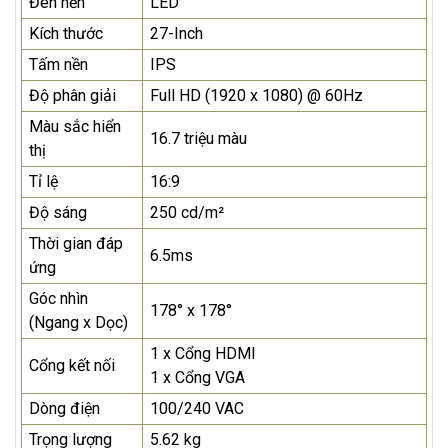
Đèn nền
LED
Kích thước
27-Inch
Tấm nền
IPS
Độ phân giải
Full HD (1920 x 1080) @ 60Hz
Màu sắc hiển
16.7 triệu màu
thị
Tỉ lệ
16:9
Độ sáng
250 cd/m²
Thời gian đáp
6.5ms
ứng
Góc nhìn
178° x 178°
(Ngang x Dọc)
1 x Cổng HDMI
Cổng kết nối
1 x Cổng VGA
Dòng điện
100/240 VAC
Trọng lượng
5.62 kg