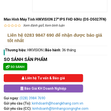
Màn Hình Máy Tính HIKVISION 27" IPS FHD 60Hz (DS-D5027FN)
|
Xem đánh giá
Xem bình luận
Liên hệ
0283 9847 690
để nhận được báo giá
tốt nhất
Thương hiệu:
HIKVISION
|
Bảo hành:
36 tháng
SO SÁNH SẢN PHẨM
SO SÁNH
Liên hệ Tư vấn & Báo giá
Báo Giá KH Doanh Nghiệp
Gọi ngay:
(028) 3984 7690
Gửi yêu cầu (To):
kinhdoanh@hoangkhang.com.vn
Gửi yêu cầu (CC):
kinhdoanh@timhangcongnghe.com