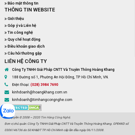
Bảo mật thông tin
THÔNG TIN WEBSITE
Giới thiệu
Góp ý và Liên hệ
Tin công nghệ
Quy chế hoạt động
Điều khoản giao dịch
Câu hỏi thường gặp
LIÊN HỆ CÔNG TY
Công Ty TNHH Giải Pháp CNTT Và Truyền Thông Hoàng Khang
188 Đường số 1, Phường An Hội Đông, TP. Hồ Chí Minh, VN.
Điện thoại:
(028) 3984 7690
kinhdoanh@hoangkhang.com.vn
kinhdoanh@timhangcongnghe.com
Bản quyền © 2008 ~ 2020
Tìm Hàng Công Nghệ
.
Đơn vị chủ quản: Công Ty TNHH Giải Pháp CNTT Và Truyền Thông Hoàng Khang. GPĐKKD số
0306146736 do Sở KH&ĐT TP. Hồ Chí Minh cấp lần đầu ngày 06/11/2008.