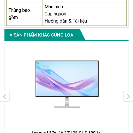
Màn hình
Thùng bao
Cáp nguồn
gồm
Hướng dẫn & Tài liệu
SẢN PHẨM KHÁC CÙNG LOẠI
z
Lenovo L27q-4A 27" IPS QHD 100Hz