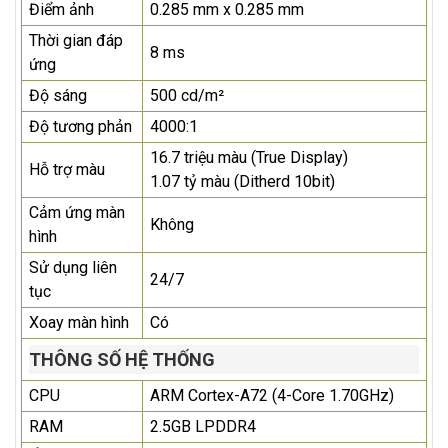
Điểm ảnh
0.285 mm x 0.285 mm
Thời gian đáp
8 ms
ứng
Độ sáng
500 cd/m²
Độ tương phản
4000:1
16.7 triệu màu (True Display)
Hỗ trợ màu
1.07 tỷ màu (Ditherd 10bit)
Cảm ứng màn
Không
hình
Sử dụng liên
24/7
tục
Xoay màn hình
Có
THÔNG SỐ HỆ THỐNG
CPU
ARM Cortex-A72 (4-Core 1.70GHz)
RAM
2.5GB LPDDR4