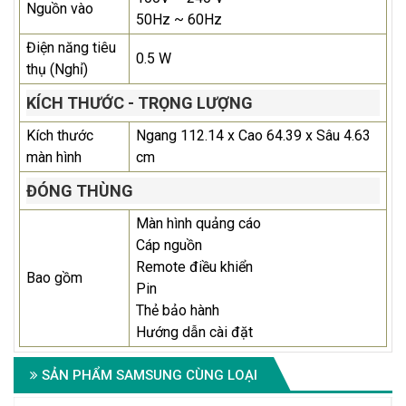
Nguồn vào
50Hz ~ 60Hz
Điện năng tiêu
0.5 W
thụ (Nghỉ)
KÍCH THƯỚC - TRỌNG LƯỢNG
Kích thước
Ngang 112.14 x Cao 64.39 x Sâu 4.63
màn hình
cm
ĐÓNG THÙNG
Màn hình quảng cáo
Cáp nguồn
Remote điều khiển
Bao gồm
Pin
Thẻ bảo hành
Hướng dẫn cài đặt
SẢN PHẨM SAMSUNG CÙNG LOẠI