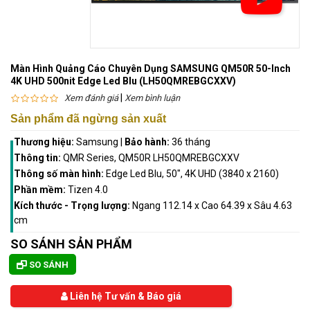
Màn Hình Quảng Cáo Chuyên Dụng SAMSUNG QM50R 50-Inch
4K UHD 500nit Edge Led Blu (LH50QMREBGCXXV)
|
Xem đánh giá
Xem bình luận
Sản phẩm đã ngừng sản xuất
Thương hiệu:
Samsung
|
Bảo hành:
36 tháng
Thông tin:
QMR Series, QM50R LH50QMREBGCXXV
Thông số màn hình:
Edge Led Blu, 50", 4K UHD (3840 x 2160)
Phần mềm:
Tizen 4.0
Kích thước - Trọng lượng:
Ngang 112.14 x Cao 64.39 x Sâu 4.63
cm
SO SÁNH SẢN PHẨM
SO SÁNH
Liên hệ Tư vấn & Báo giá