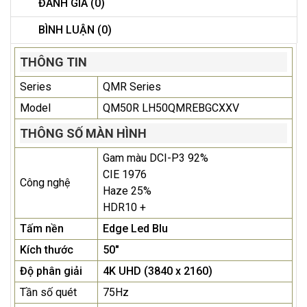
ĐÁNH GIÁ (0)
BÌNH LUẬN (0)
THÔNG TIN
Series
QMR Series
Model
QM50R LH50QMREBGCXXV
THÔNG SỐ MÀN HÌNH
Gam màu DCI-P3 92%
CIE 1976
Công nghệ
Haze 25%
HDR10 +
Tấm nền
Edge Led Blu
Kích thước
50"
Độ phân giải
4K UHD (3840 x 2160)
Tần số quét
75Hz