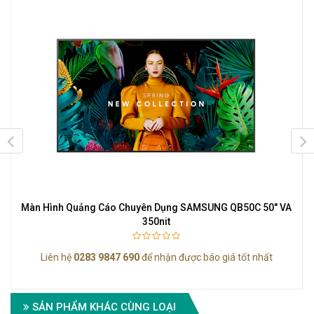
Màn Hình Quảng Cáo Chuyên Dụng SAMSUNG QB50C 50" VA
350nit
Liên hệ
0283 9847 690
để nhận được báo giá tốt nhất
SẢN PHẨM KHÁC CÙNG LOẠI