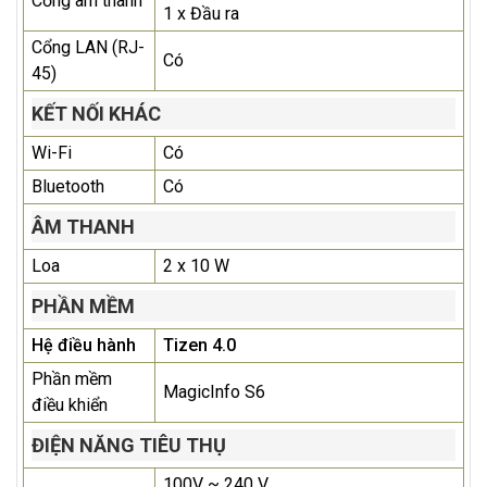
Cổng âm thanh
1 x Đầu ra
Cổng LAN (RJ-
Có
45)
KẾT NỐI KHÁC
Wi-Fi
Có
Bluetooth
Có
ÂM THANH
Loa
2 x 10 W
PHẦN MỀM
Hệ điều hành
Tizen 4.0
Phần mềm
MagicInfo S6
điều khiển
ĐIỆN NĂNG TIÊU THỤ
100V ~ 240 V