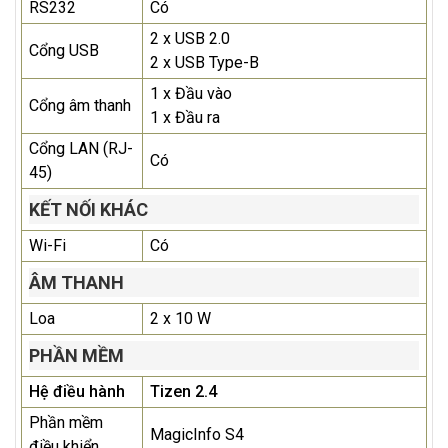
RS232
Có
2 x USB 2.0
Cổng USB
2 x USB Type-B
1 x Đầu vào
Cổng âm thanh
1 x Đầu ra
Cổng LAN (RJ-
Có
45)
KẾT NỐI KHÁC
Wi-Fi
Có
ÂM THANH
Loa
2 x 10 W
PHẦN MỀM
Hệ điều hành
Tizen 2.4
Phần mềm
MagicInfo S4
điều khiển