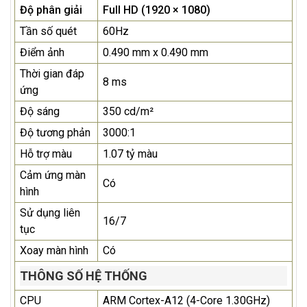
Độ phân giải
Full HD (1920 × 1080)
Tần số quét
60Hz
Điểm ảnh
0.490 mm x 0.490 mm
Thời gian đáp
8 ms
ứng
Độ sáng
350 cd/m²
Độ tương phản
3000:1
Hỗ trợ màu
1.07 tỷ màu
Cảm ứng màn
Có
hình
Sử dụng liên
16/7
tục
Xoay màn hình
Có
THÔNG SỐ HỆ THỐNG
CPU
ARM Cortex-A12 (4-Core 1.30GHz)