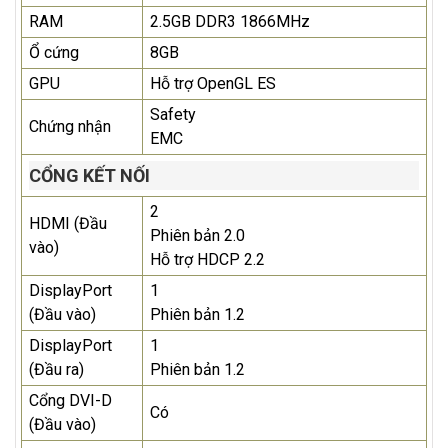
RAM
2.5GB DDR3 1866MHz
Ổ cứng
8GB
GPU
Hỗ trợ OpenGL ES
Safety
Chứng nhận
EMC
CỔNG KẾT NỐI
2
HDMI (Đầu
Phiên bản 2.0
vào)
Hỗ trợ HDCP 2.2
DisplayPort
1
(Đầu vào)
Phiên bản 1.2
DisplayPort
1
(Đầu ra)
Phiên bản 1.2
Cổng DVI-D
Có
(Đầu vào)