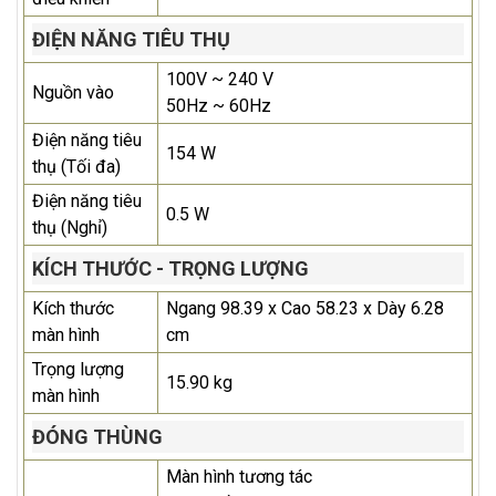
ĐIỆN NĂNG TIÊU THỤ
100V ~ 240 V
Nguồn vào
50Hz ~ 60Hz
Điện năng tiêu
154 W
thụ (Tối đa)
Điện năng tiêu
0.5 W
thụ (Nghỉ)
KÍCH THƯỚC - TRỌNG LƯỢNG
Kích thước
Ngang 98.39 x Cao 58.23 x Dày 6.28
màn hình
cm
Trọng lượng
15.90 kg
màn hình
ĐÓNG THÙNG
Màn hình tương tác