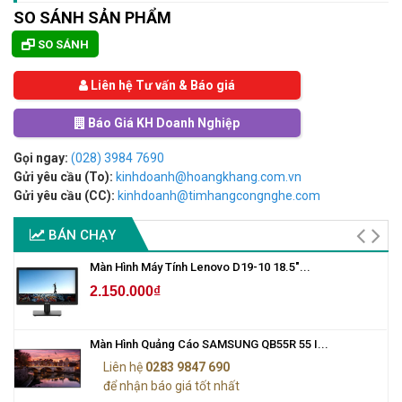
SO SÁNH SẢN PHẨM
SO SÁNH
Liên hệ Tư vấn & Báo giá
Báo Giá KH Doanh Nghiệp
Gọi ngay:
(028) 3984 7690
Gửi yêu cầu (To):
kinhdoanh@hoangkhang.com.vn
Gửi yêu cầu (CC):
kinhdoanh@timhangcongnghe.com
BÁN CHẠY
Màn Hình Máy Tính Lenovo D19-10 18.5"...
2.150.000₫
Màn Hình Quảng Cáo SAMSUNG QB55R 55 I...
Liên hệ
0283 9847 690
để nhận báo giá tốt nhất