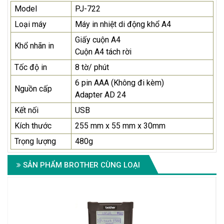
Model
PJ-722
Loại máy
Máy in nhiệt di động khổ A4
Giấy cuộn A4
Khổ nhãn in
Cuộn A4 tách rời
Tốc độ in
8 tờ/ phút
6 pin AAA (Không đi kèm)
Nguồn cấp
Adapter AD 24
Kết nối
USB
Kích thước
255 mm x 55 mm x 30mm
Trọng lượng
480g
SẢN PHẨM BROTHER CÙNG LOẠI