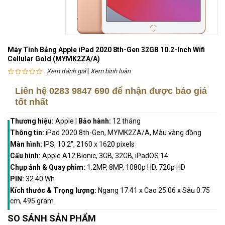
Máy Tính Bảng Apple iPad 2020 8th-Gen 32GB 10.2-Inch Wifi
Cellular Gold (MYMK2ZA/A)
|
Xem đánh giá
Xem bình luận
Liên hệ
0283 9847 690
để nhận được báo giá
tốt nhất
Thương hiệu:
Apple
|
Bảo hành:
12 tháng
Thông tin:
iPad 2020 8th-Gen, MYMK2ZA/A, Màu vàng đồng
Màn hình:
IPS, 10.2", 2160 x 1620 pixels
Cấu hình:
Apple A12 Bionic, 3GB, 32GB, iPadOS 14
Chụp ảnh & Quay phim:
1.2MP, 8MP, 1080p HD, 720p HD
PIN:
32.40 Wh
Kích thước & Trọng lượng:
Ngang 17.41 x Cao 25.06 x Sâu 0.75
cm, 495 gram
SO SÁNH SẢN PHẨM