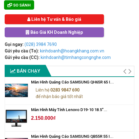
SO SÁNH
Liên hệ Tư vấn & Báo giá
Báo Giá KH Doanh Nghiệp
Gọi ngay:
(028) 3984 7690
Gửi yêu cầu (To):
kinhdoanh@hoangkhang.com.vn
Gửi yêu cầu (CC):
kinhdoanh@timhangcongnghe.com
BÁN CHẠY
Màn Hình Quảng Cáo SAMSUNG QH65R 65 I...
Liên hệ
0283 9847 690
để nhận báo giá tốt nhất
Màn Hình Máy Tính Lenovo D19-10 18.5"...
2.150.000₫
Màn Hình Quảng Cáo SAMSUNG QB55R 55 I...