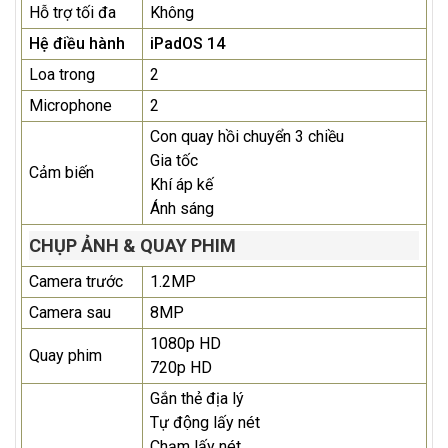
Hỗ trợ tối đa
Không
Hệ điều hành
iPadOS 14
Loa trong
2
Microphone
2
Con quay hồi chuyển 3 chiều
Gia tốc
Cảm biến
Khí áp kế
Ánh sáng
CHỤP ẢNH & QUAY PHIM
Camera trước
1.2MP
Camera sau
8MP
1080p HD
Quay phim
720p HD
Gắn thẻ địa lý
Tự động lấy nét
Chạm lấy nét