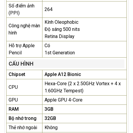
Số điểm ảnh
264
(PPI)
Kính Oleophobic
Công nghệ màn
Độ sáng 500 nits
hình
Retina Display
Hỗ trợ Apple
Có
Pencil
1st Generation
CẤU HÌNH
Chipset
Apple A12 Bionic
Hexa-Core (2 x 2.50GHz Vortex + 4 x
CPU
1.60GHz Tempest)
GPU
Apple GPU 4-Core
RAM
3GB
Bộ nhớ trong
32GB
Thẻ nhớ ngoài
Không