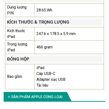
Dung lượng
28.65 Wh
PIN
KÍCH THƯỚC & TRỌNG LƯỢNG
Kích thước
247.6 x 178.5 x 5.9 mm
iPad
Trọng lượng
466 gram
iPad
ĐÓNG HỘP
iPad
Cáp USB-C
Bao gồm
Adapter sạc USB
Tài liệu
SẢN PHẨM APPLE CÙNG LOẠI