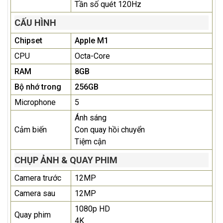
Tần số quét 120Hz
CẤU HÌNH
Chipset
Apple M1
CPU
Octa-Core
RAM
8GB
Bộ nhớ trong
256GB
Microphone
5
Ánh sáng
Cảm biến
Con quay hồi chuyển
Tiệm cận
CHỤP ẢNH & QUAY PHIM
Camera trước
12MP
Camera sau
12MP
1080p HD
Quay phim
4K