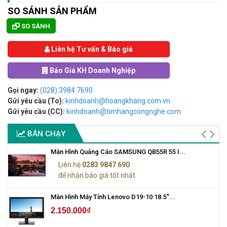
SO SÁNH SẢN PHẨM
SO SÁNH
Liên hệ Tư vấn & Báo giá
Báo Giá KH Doanh Nghiệp
Gọi ngay:
(028) 3984 7690
Gửi yêu cầu (To):
kinhdoanh@hoangkhang.com.vn
Gửi yêu cầu (CC):
kinhdoanh@timhangcongnghe.com
BÁN CHẠY
Màn Hình Quảng Cáo SAMSUNG QB55R 55 I...
Liên hệ
0283 9847 690
để nhận báo giá tốt nhất
Màn Hình Máy Tính Lenovo D19-10 18.5"...
2.150.000₫