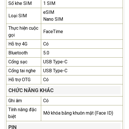
Số khe SIM
1 SIM
eSIM
Loại SIM
Nano SIM
Thực hiện cuộc
FaceTime
gọi
Hỗ trợ 4G
Có
Bluetooth
5.0
Cổng sạc
USB Type-C
Cổng tai nghe
USB Type-C
Hỗ trợ OTG
Có
CHỨC NĂNG KHÁC
Ghi âm
Có
Tính năng đặc
Mở khóa bằng khuôn mặt (Face ID)
biệt
PIN