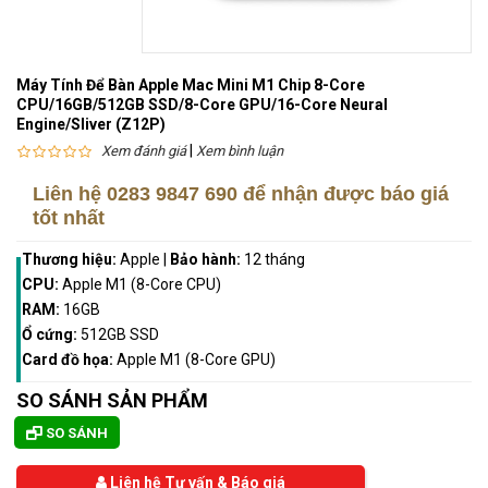
Máy Tính Để Bàn Apple Mac Mini M1 Chip 8-Core
CPU/16GB/512GB SSD/8-Core GPU/16-Core Neural
Engine/Sliver (Z12P)
|
Xem đánh giá
Xem bình luận
Liên hệ
0283 9847 690
để nhận được báo giá
tốt nhất
Thương hiệu:
Apple
|
Bảo hành:
12 tháng
CPU:
Apple M1 (8-Core CPU)
RAM:
16GB
Ổ cứng:
512GB SSD
Card đồ họa:
Apple M1 (8-Core GPU)
SO SÁNH SẢN PHẨM
SO SÁNH
Liên hệ Tư vấn & Báo giá