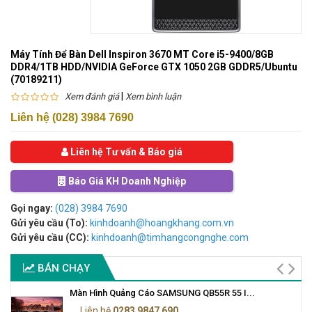
Máy Tính Để Bàn Dell Inspiron 3670 MT Core i5-9400/8GB
DDR4/1TB HDD/NVIDIA GeForce GTX 1050 2GB GDDR5/Ubuntu
(70189211)
|
Xem đánh giá
Xem bình luận
Liên hệ (028) 3984 7690
Liên hệ Tư vấn & Báo giá
Báo Giá KH Doanh Nghiệp
Gọi ngay:
(028) 3984 7690
Gửi yêu cầu (To):
kinhdoanh@hoangkhang.com.vn
Gửi yêu cầu (CC):
kinhdoanh@timhangcongnghe.com
BÁN CHẠY
Màn Hình Quảng Cáo SAMSUNG QB55R 55 I...
Liên hệ
0283 9847 690