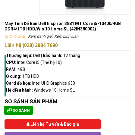
Máy Tính Để Bàn Dell Inspiron 3881 MT Core i5-10400/4GB
DDR4/1TB HDD/Win 10 Home SL (42IN380002)
|
Xem đánh giá
Xem bình luận
Liên hệ (028) 3984 7690
Thương hiệu:
Dell
|
Bảo hành:
12 tháng
CPU:
Intel Core i5 (Thế hệ 10)
RAM:
4GB
Ổ cứng:
1TB HDD
Card đồ họa:
Intel UHD Graphics 630
Hệ điều hành:
Windows 10 Home SL
SO SÁNH SẢN PHẨM
SO SÁNH
Liên hệ Tư vấn & Báo giá