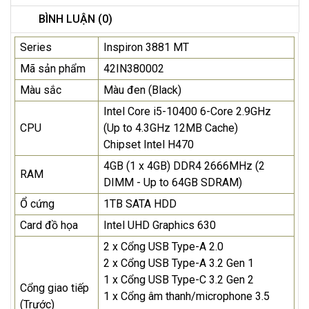
BÌNH LUẬN (0)
Series
Inspiron 3881 MT
Mã sản phẩm
42IN380002
Màu sắc
Màu đen (Black)
Intel Core i5-10400 6-Core 2.9GHz
CPU
(Up to 4.3GHz 12MB Cache)
Chipset Intel H470
4GB (1 x 4GB) DDR4 2666MHz (2
RAM
DIMM - Up to 64GB SDRAM)
Ổ cứng
1TB SATA HDD
Card đồ họa
Intel UHD Graphics 630
2 x Cổng USB Type-A 2.0
2 x Cổng USB Type-A 3.2 Gen 1
1 x Cổng USB Type-C 3.2 Gen 2
Cổng giao tiếp
1 x Cổng âm thanh/microphone 3.5
(Trước)