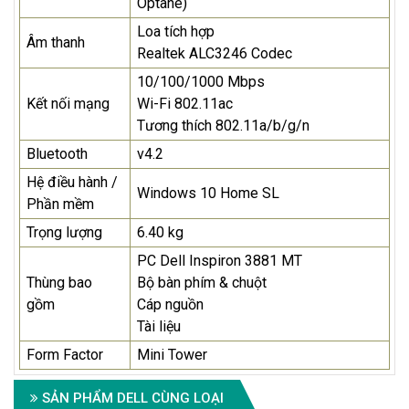
Optane)
Loa tích hợp
Âm thanh
Realtek ALC3246 Codec
10/100/1000 Mbps
Kết nối mạng
Wi-Fi 802.11ac
Tương thích 802.11a/b/g/n
Bluetooth
v4.2
Hệ điều hành /
Windows 10 Home SL
Phần mềm
Trọng lượng
6.40 kg
PC Dell Inspiron 3881 MT
Thùng bao
Bộ bàn phím & chuột
gồm
Cáp nguồn
Tài liệu
Form Factor
Mini Tower
SẢN PHẨM DELL CÙNG LOẠI