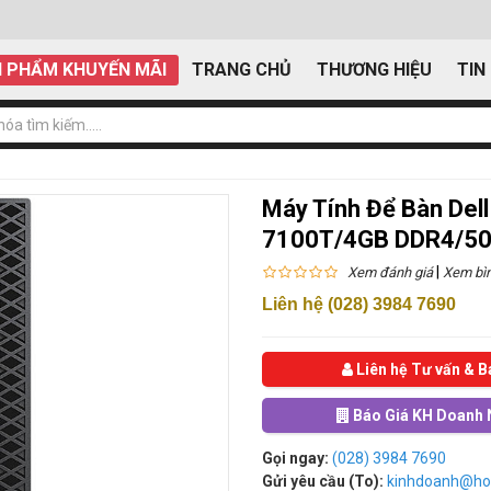
 PHẨM KHUYẾN MÃI
TRANG CHỦ
THƯƠNG HIỆU
TIN
Máy Tính Để Bàn Dell
7100T/4GB DDR4/50
|
Xem đánh giá
Xem bìn
Liên hệ (028) 3984 7690
Liên hệ Tư vấn & B
Báo Giá KH Doanh 
Gọi ngay:
(028) 3984 7690
Gửi yêu cầu (To):
kinhdoanh@ho