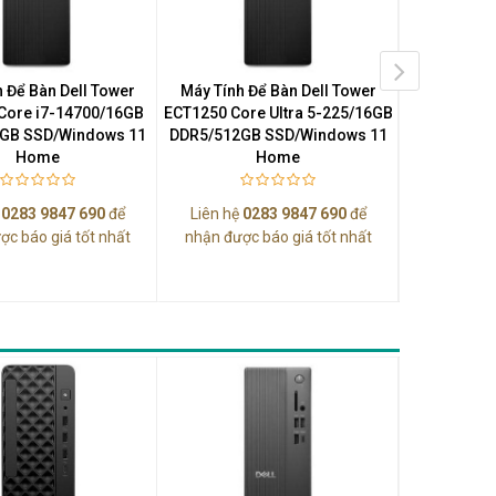
 Để Bàn Dell Tower
Máy Tính Để Bàn Dell Tower
Máy Tính Để
Core i7-14700/16GB
ECT1250 Core Ultra 5-225/16GB
Essential
GB SSD/Windows 11
DDR5/512GB SSD/Windows 11
14500 vPro
Home
Home
SS
ệ
0283 9847 690
để
Liên hệ
0283 9847 690
để
Liên hệ
0
ợc báo giá tốt nhất
nhận được báo giá tốt nhất
nhận được