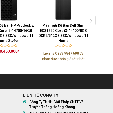
Để Bàn HP Prodesk 2
Máy Tính Để Bàn Dell Slim
Máy Tính
Core i7-14700/16GB
ECS1250 Core i3-14100/8GB
AORUS PR
GB SSD/Windows 11
DDR5/512GB SSD/Windows 11
Ryzen 7 97
ome SL/Đen
Home
SSD/NVIDIA
Ti WIN
8G/ARGB-Ai
9.450.000₫
Liên hệ
0283 9847 690
để
11 H
nhận được báo giá tốt nhất
55
LIÊN HỆ CÔNG TY
Công Ty TNHH Giải Pháp CNTT Và
Truyền Thông Hoàng Khang