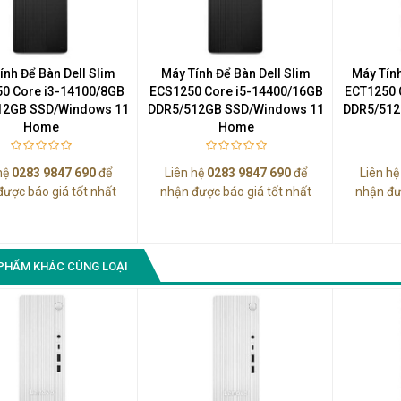
Màn Hình Quảng Cáo
SAMSUNG QH65R 65 I...
Liên hệ
0283 9847 690
ính Để Bàn Dell Slim
Máy Tính Để Bàn Dell Slim
Máy Tính
để nhận báo giá tốt
0 Core i3-14100/8GB
ECS1250 Core i5-14400/16GB
ECT1250 
nhất
12GB SSD/Windows 11
DDR5/512GB SSD/Windows 11
DDR5/512
Home
Home
hệ
0283 9847 690
để
Liên hệ
0283 9847 690
để
Liên h
được báo giá tốt nhất
nhận được báo giá tốt nhất
nhận đư
PHẨM KHÁC CÙNG LOẠI