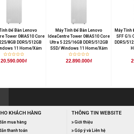
Tính Để Bàn Lenovo
Máy Tính Để Bàn Lenovo
Máy Tính 
re Tower 08IAS10 Core
IdeaCentre Tower 08IAS10 Core
SFF G1i 
5 225/8GB DDR5/512GB
Ultra 5 225/16GB DDR5/512GB
DDR5/512
indows 11 Home/Xám
SSD/ Windows 11 Home/Xám
H
20.590.000₫
22.890.000₫
2
CHO KHÁCH HÀNG
THÔNG TIN WEBSITE
dẫn mua hàng
Giới thiệu
ẫn thanh toán
Góp ý và Liên hệ