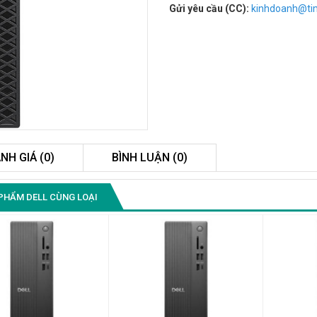
Gửi yêu cầu (CC):
kinhdoanh@t
NH GIÁ (0)
BÌNH LUẬN (0)
Màn Hình Quảng Cáo
PHẨM DELL CÙNG LOẠI
SAMSUNG QB55R 55 I...
Liên hệ
0283 9847 690
để nhận báo giá tốt
nhất
Màn Hình Máy Tính Lenovo
D19-10 18.5"...
2.150.000₫