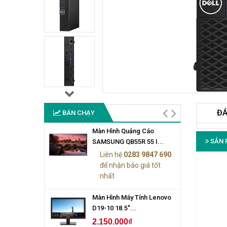
ĐÁ
BÁN CHẠY
Màn Hình Quảng Cáo
SẢN 
SAMSUNG QB55R 55 I...
Liên hệ
0283 9847 690
để nhận báo giá tốt
nhất
Màn Hình Máy Tính Lenovo
D19-10 18.5"...
2.150.000₫