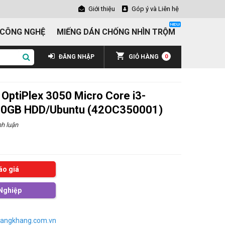
Giới thiệu
Góp ý và Liên hệ
 CÔNG NGHỆ
MIẾNG DÁN CHỐNG NHÌN TRỘM
ĐĂNG NHẬP
GIỎ HÀNG
0
 OptiPlex 3050 Micro Core i3-
0GB HDD/Ubuntu (42OC350001)
h luận
áo giá
Nghiệp
angkhang.com.vn