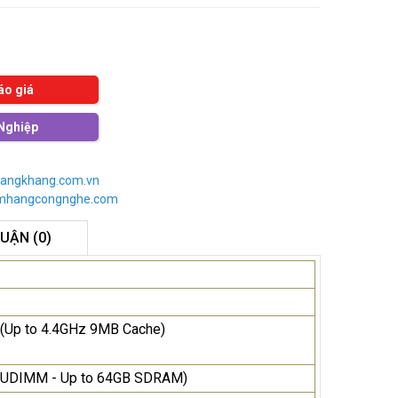
áo giá
Nghiệp
angkhang.com.vn
imhangcongnghe.com
LUẬN (0)
z (Up to 4.4GHz 9MB Cache)
 UDIMM - Up to 64GB SDRAM)