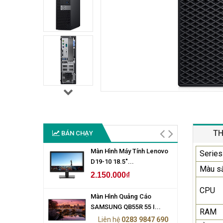
TH
BÁN CHẠY
Màn Hình Máy Tính Lenovo
Series
D19-10 18.5"...
Màu s
2.150.000₫
CPU
Màn Hình Quảng Cáo
SAMSUNG QB55R 55 I...
RAM
Liên hệ
0283 9847 690