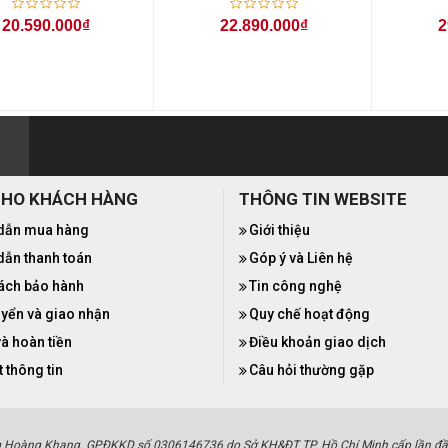
20.590.000₫
22.890.000₫
2
CHO KHÁCH HÀNG
THÔNG TIN WEBSITE
dẫn mua hàng
Giới thiệu
ẫn thanh toán
Góp ý và Liên hệ
ách bảo hành
Tin công nghệ
yển và giao nhận
Quy chế hoạt động
và hoàn tiền
Điều khoản giao dịch
 thông tin
Câu hỏi thường gặp
g Hoàng Khang. GPĐKKD số 0306146736 do Sở KH&ĐT TP. Hồ Chí Minh cấp lần đầ