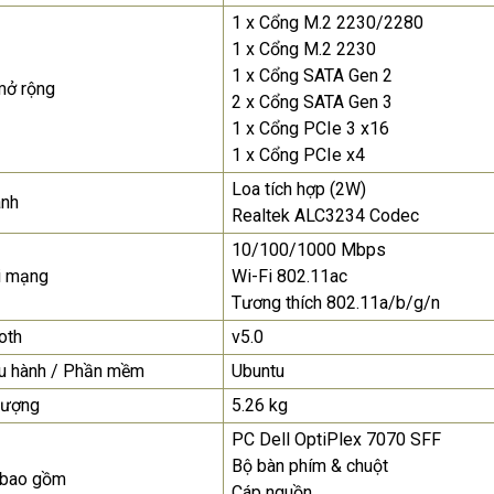
1 x Cổng M.2 2230/2280
1 x Cổng M.2 2230
1 x Cổng SATA Gen 2
mở rộng
2 x Cổng SATA Gen 3
1 x Cổng PCIe 3 x16
1 x Cổng PCIe x4
Loa tích hợp (2W)
anh
Realtek ALC3234 Codec
10/100/1000 Mbps
i mạng
Wi-Fi 802.11ac
Tương thích 802.11a/b/g/n
oth
v5.0
u hành / Phần mềm
Ubuntu
lượng
5.26 kg
PC Dell OptiPlex 7070 SFF
Bộ bàn phím & chuột
 bao gồm
Cáp nguồn