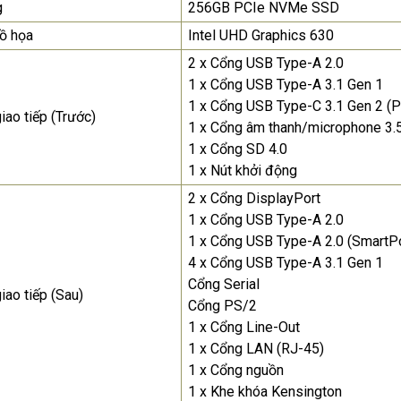
g
256GB PCIe NVMe SSD
để nhận báo giá tốt
nhất
ồ họa
Intel UHD Graphics 630
2 x Cổng USB Type-A 2.0
Màn Hình Quảng Cáo
1 x Cổng USB Type-A 3.1 Gen 1
SAMSUNG QH65R 65 I...
1 x Cổng USB Type-C 3.1 Gen 2 (
Liên hệ
0283 9847 690
iao tiếp (Trước)
1 x Cổng âm thanh/microphone 3
để nhận báo giá tốt
1 x Cổng SD 4.0
nhất
1 x Nút khởi động
2 x Cổng DisplayPort
1 x Cổng USB Type-A 2.0
1 x Cổng USB Type-A 2.0 (SmartP
4 x Cổng USB Type-A 3.1 Gen 1
Cổng Serial
iao tiếp (Sau)
Cổng PS/2
1 x Cổng Line-Out
1 x Cổng LAN (RJ-45)
1 x Cổng nguồn
1 x Khe khóa Kensington