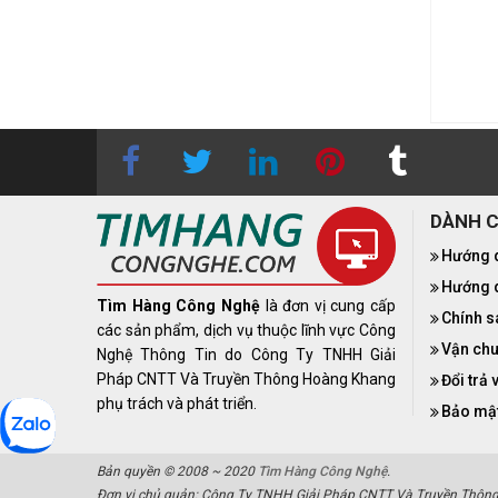
n hệ
0283 9847 690
để
Liên hệ
0283 9847 690
để
 được báo giá tốt nhất
nhận được báo giá tốt nhất
DÀNH 
Hướng 
Hướng d
Tìm Hàng Công Nghệ
là đơn vị cung cấp
Chính s
các sản phẩm, dịch vụ thuộc lĩnh vực Công
Vận chu
Nghệ Thông Tin do Công Ty TNHH Giải
Pháp CNTT Và Truyền Thông Hoàng Khang
Đổi trả 
phụ trách và phát triển.
Bảo mật
Bản quyền © 2008 ~ 2020
Tìm Hàng Công Nghệ
.
Đơn vị chủ quản: Công Ty TNHH Giải Pháp CNTT Và Truyền Thôn