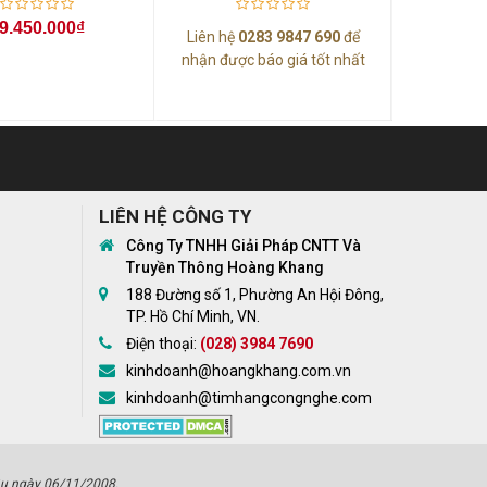
Ti WIN
8G/ARGB-Ai
9.450.000₫
Liên hệ
0283 9847 690
để
11 H
nhận được báo giá tốt nhất
55
LIÊN HỆ CÔNG TY
Công Ty TNHH Giải Pháp CNTT Và
Truyền Thông Hoàng Khang
188 Đường số 1, Phường An Hội Đông,
TP. Hồ Chí Minh, VN.
Điện thoại:
(028) 3984 7690
kinhdoanh@hoangkhang.com.vn
kinhdoanh@timhangcongnghe.com
u ngày 06/11/2008.