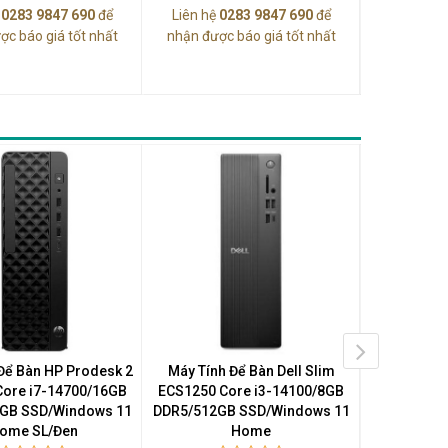
ệ
0283 9847 690
để
Liên hệ
0283 9847 690
để
Liên hệ
0
ợc báo giá tốt nhất
nhận được báo giá tốt nhất
nhận được
Để Bàn HP Prodesk 2
Máy Tính Để Bàn Dell Slim
Máy Tính
Core i7-14700/16GB
ECS1250 Core i3-14100/8GB
AORUS PR
GB SSD/Windows 11
DDR5/512GB SSD/Windows 11
Ryzen 7 97
ome SL/Đen
Home
SSD/NVIDIA