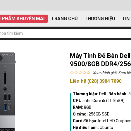
 PHẨM KHUYẾN MÃI
TRANG CHỦ
THƯƠNG HIỆU
TIN
Máy Tính Để Bàn Dell
9500/8GB DDR4/256
|
Xem đánh giá
Xem bìn
Liên hệ (028) 3984 7690
Thương hiệu:
Dell
|
Bảo hành:
3
CPU:
Intel Core i5 (Thế hệ 9)
RAM:
8GB
Ổ cứng:
256GB SSD
Card đồ họa:
Intel UHD Graphic
Hệ điều hành:
Ubuntu