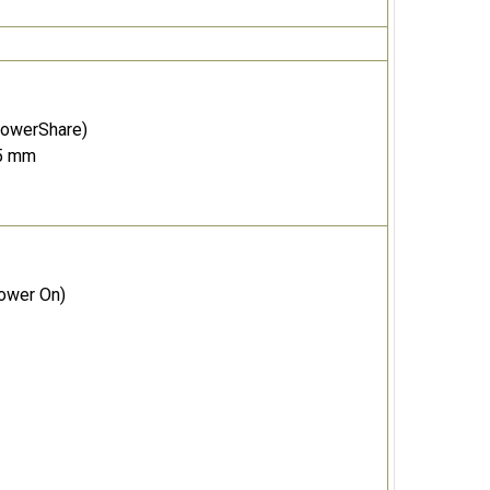
PowerShare)
.5 mm
ower On)