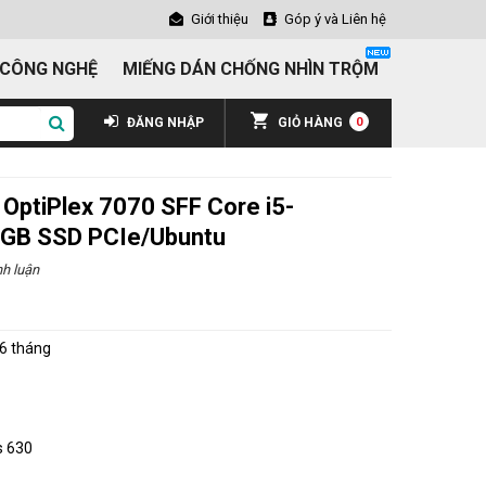
Giới thiệu
Góp ý và Liên hệ
 CÔNG NGHỆ
MIẾNG DÁN CHỐNG NHÌN TRỘM
ĐĂNG NHẬP
GIỎ HÀNG
0
 OptiPlex 7070 SFF Core i5-
GB SSD PCIe/Ubuntu
h luận
6 tháng
s 630