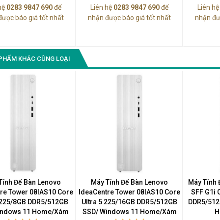
hệ
0283 9847 690
để
Liên hệ
0283 9847 690
để
Liên h
được báo giá tốt nhất
nhận được báo giá tốt nhất
nhận đư
PHẨM KHÁC CÙNG LOẠI
Tính Để Bàn Lenovo
Máy Tính Để Bàn Lenovo
Máy Tính 
re Tower 08IAS10 Core
IdeaCentre Tower 08IAS10 Core
SFF G1i 
5 225/8GB DDR5/512GB
Ultra 5 225/16GB DDR5/512GB
DDR5/512
indows 11 Home/Xám
SSD/ Windows 11 Home/Xám
H