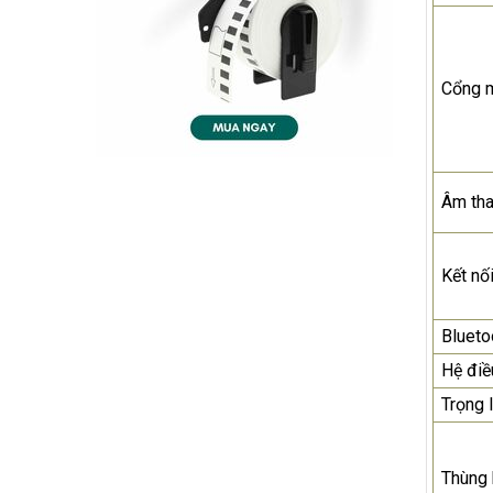
Cổng 
Âm th
Kết nố
Blueto
Hệ điề
Trọng 
Thùng