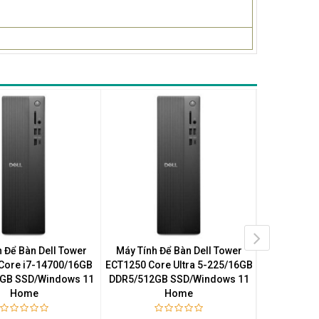
 Để Bàn Dell Tower
Máy Tính Để Bàn Dell Tower
Máy Tính Để
Core i7-14700/16GB
ECT1250 Core Ultra 5-225/16GB
Essential
GB SSD/Windows 11
DDR5/512GB SSD/Windows 11
14500 vPro
Home
Home
SS