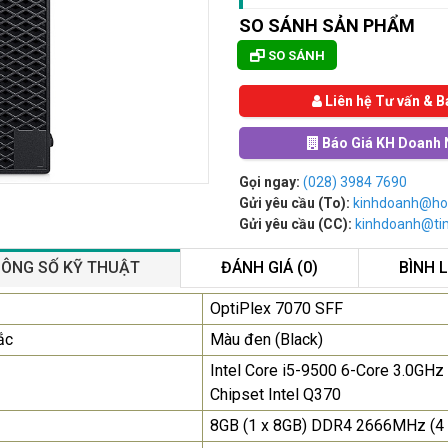
SO SÁNH SẢN PHẨM
SO SÁNH
Liên hệ Tư vấn & B
Báo Giá KH Doanh 
Gọi ngay:
(028) 3984 7690
Gửi yêu cầu (To):
kinhdoanh@ho
Gửi yêu cầu (CC):
kinhdoanh@t
ÔNG SỐ KỸ THUẬT
ĐÁNH GIÁ (0)
BÌNH 
Màn Hình Máy Tính Lenovo
OptiPlex 7070 SFF
D19-10 18.5"...
ắc
Màu đen (Black)
2.150.000₫
Intel Core i5-9500 6-Core 3.0GH
Chipset Intel Q370
Màn Hình Quảng Cáo
SAMSUNG QB55R 55 I...
8GB (1 x 8GB) DDR4 2666MHz (4
Liên hệ
0283 9847 690