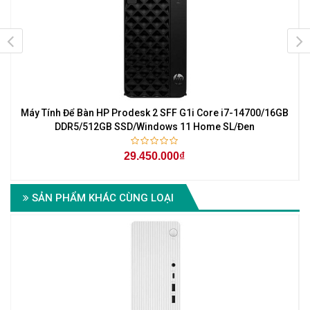
Máy Tính Để Bàn HP Prodesk 2 SFF G1i Core i7-14700/16GB
M
DDR5/512GB SSD/Windows 11 Home SL/Đen
29.450.000₫
SẢN PHẨM KHÁC CÙNG LOẠI