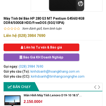
Máy Tính Để Bàn HP 280 G3 MT Pentium G4560/4GB
DDR4/500GB HDD/FreeDOS (5GQ10PA)
|
Xem đánh giá
Xem bình luận
Liên hệ (028) 3984 7690
Liên hệ Tư vấn & Báo giá
Báo Giá KH Doanh Nghiệp
Gọi ngay:
(028) 3984 7690
Gửi yêu cầu (To):
kinhdoanh@hoangkhang.com.vn
Gửi yêu cầu (CC):
kinhdoanh@timhangcongnghe.com
BÁN CHẠY
Màn Hình Máy Tính Lenovo D19-10 18.5"...
2.150.000₫