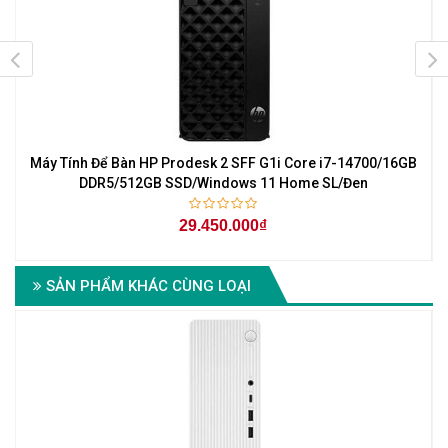
Máy Tính Để Bàn HP Prodesk 2 SFF G1i Core i7-14700/16GB
M
DDR5/512GB SSD/Windows 11 Home SL/Đen
29.450.000₫
SẢN PHẨM KHÁC CÙNG LOẠI