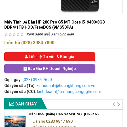
Máy Tính Để Bàn HP 280 Pro G5 MT Core i5-9400/8GB
DDR4/1TB HDD/FreeDOS (9MS50PA)
|
Xem đánh giá
Xem bình luận
Liên hệ (028) 3984 7690
Liên hệ Tư vấn & Báo giá
Báo Giá KH Doanh Nghiệp
Gọi ngay:
(028) 3984 7690
Gửi yêu cầu (To):
kinhdoanh@hoangkhang.com.vn
Gửi yêu cầu (CC):
kinhdoanh@timhangcongnghe.com
BÁN CHẠY
Màn Hình Quảng Cáo SAMSUNG QH65R 65 I...
Liên hệ
0283 9847 690