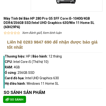
Máy Tính Để Bàn HP 280 Pro G5 SFF Core i5-10400/4GB
DDR4/256GB SSD/Intel UHD Graphics 630/Win 11 Home SL
(60H29PA)
|
Xem đánh giá
Xem bình luận
Liên hệ
0283 9847 690
để nhận được báo giá
tốt nhất
Thương hiệu:
HP
|
Bảo hành:
12 tháng
CPU:
Intel Core i5 (Thế hệ 10)
RAM:
4GB
Ổ cứng:
256GB SSD
Card đồ họa:
Intel UHD Graphics 630
Hệ điều hành:
Windows 11 Home SL
SO SÁNH SẢN PHẨM
SO SÁNH