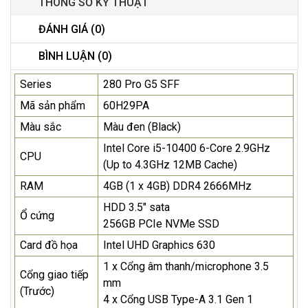
THÔNG SỐ KỸ THUẬT
ĐÁNH GIÁ (0)
BÌNH LUẬN (0)
Series
280 Pro G5 SFF
Mã sản phẩm
60H29PA
Màu sắc
Màu đen (Black)
Intel Core i5-10400 6-Core 2.9GHz
CPU
(Up to 4.3GHz 12MB Cache)
RAM
4GB (1 x 4GB) DDR4 2666MHz
HDD 3.5" sata
Ổ cứng
256GB PCIe NVMe SSD
Card đồ họa
Intel UHD Graphics 630
1 x Cổng âm thanh/microphone 3.5
Cổng giao tiếp
mm
(Trước)
4 x Cổng USB Type-A 3.1 Gen 1