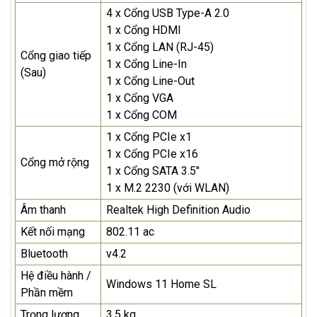
4 x Cổng USB Type-A 2.0
1 x Cổng HDMI
1 x Cổng LAN (RJ-45)
Cổng giao tiếp
1 x Cổng Line-In
(Sau)
1 x Cổng Line-Out
1 x Cổng VGA
1 x Cổng COM
1 x Cổng PCIe x1
1 x Cổng PCIe x16
Cổng mở rộng
1 x Cổng SATA 3.5"
1 x M.2 2230 (với WLAN)
Âm thanh
Realtek High Definition Audio
Kết nối mạng
802.11 ac
Bluetooth
v4.2
Hệ điều hành /
Windows 11 Home SL
Phần mềm
Trọng lượng
3.5 kg