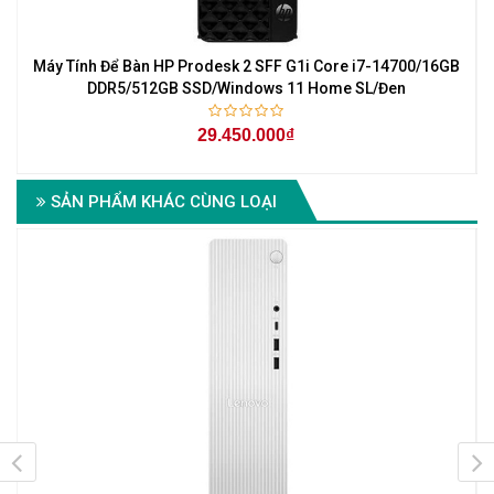
Máy Tính Để Bàn HP Prodesk 2 SFF G1i Core i7-14700/16GB
M
DDR5/512GB SSD/Windows 11 Home SL/Đen
29.450.000₫
SẢN PHẨM KHÁC CÙNG LOẠI