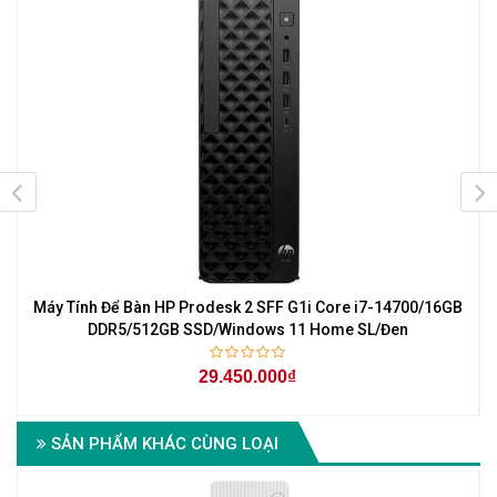
Máy Tính Để Bàn HP Prodesk 2 SFF G1i Core i7-14700/16GB
M
DDR5/512GB SSD/Windows 11 Home SL/Đen
29.450.000₫
SẢN PHẨM KHÁC CÙNG LOẠI