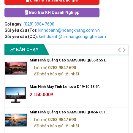
Liên hệ Tư vấn & Báo giá
Báo Giá KH Doanh Nghiệp
Gọi ngay:
(028) 3984 7690
Gửi yêu cầu (To):
kinhdoanh@hoangkhang.com.vn
Gửi yêu cầu (CC):
kinhdoanh@timhangcongnghe.com
BÁN CHẠY
Màn Hình Quảng Cáo SAMSUNG QB55R 55 I...
Liên hệ
0283 9847 690
để nhận báo giá tốt nhất
Màn Hình Máy Tính Lenovo D19-10 18.5"...
2.150.000₫
Màn Hình Quảng Cáo SAMSUNG QH65R 65 I...
Liên hệ
0283 9847 690
để nhận báo giá tốt nhất