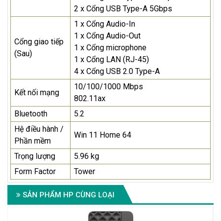
2 x Cổng USB Type-A 5Gbps
1 x Cổng Audio-In
1 x Cổng Audio-Out
Cổng giao tiếp
1 x Cổng microphone
(Sau)
1 x Cổng LAN (RJ-45)
4 x Cổng USB 2.0 Type-A
10/100/1000 Mbps
Kết nối mạng
802.11ax
Bluetooth
5.2
Hệ điều hành /
Win 11 Home 64
Phần mềm
Trọng lượng
5.96 kg
Form Factor
Tower
SẢN PHẨM HP CÙNG LOẠI