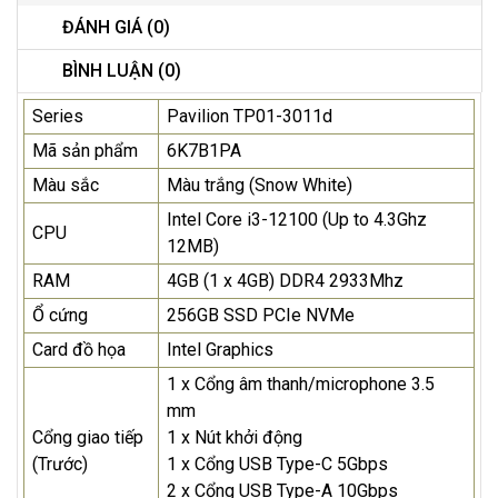
ĐÁNH GIÁ (0)
BÌNH LUẬN (0)
Series
Pavilion TP01-3011d
Mã sản phẩm
6K7B1PA
Màu sắc
Màu trắng (Snow White)
Intel Core i3-12100 (Up to 4.3Ghz
CPU
12MB)
RAM
4GB (1 x 4GB) DDR4 2933Mhz
Ổ cứng
256GB SSD PCIe NVMe
Card đồ họa
Intel Graphics
1 x Cổng âm thanh/microphone 3.5
mm
Cổng giao tiếp
1 x Nút khởi động
(Trước)
1 x Cổng USB Type-C 5Gbps
2 x Cổng USB Type-A 10Gbps