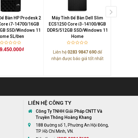
Để Bàn HP Prodesk 2
Máy Tính Để Bàn Dell Slim
Máy Tính
Core i7-14700/16GB
ECS1250 Core i3-14100/8GB
AORUS PR
GB SSD/Windows 11
DDR5/512GB SSD/Windows 11
Ryzen 7 97
ome SL/Đen
Home
SSD/NVIDIA
Ti WIN
8G/ARGB-Ai
9.450.000₫
Liên hệ
0283 9847 690
để
11 H
nhận được báo giá tốt nhất
55
LIÊN HỆ CÔNG TY
Công Ty TNHH Giải Pháp CNTT Và
Truyền Thông Hoàng Khang
188 Đường số 1, Phường An Hội Đông,
TP. Hồ Chí Minh, VN.