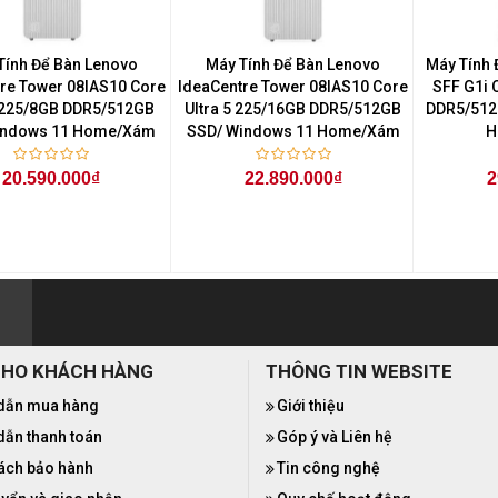
Tính Để Bàn Lenovo
Máy Tính Để Bàn Lenovo
Máy Tính 
re Tower 08IAS10 Core
IdeaCentre Tower 08IAS10 Core
SFF G1i 
5 225/8GB DDR5/512GB
Ultra 5 225/16GB DDR5/512GB
DDR5/512
indows 11 Home/Xám
SSD/ Windows 11 Home/Xám
H
20.590.000₫
22.890.000₫
2
CHO KHÁCH HÀNG
THÔNG TIN WEBSITE
dẫn mua hàng
Giới thiệu
ẫn thanh toán
Góp ý và Liên hệ
ách bảo hành
Tin công nghệ