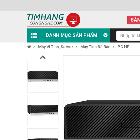
SẢN
DANH MỤC SẢN PHẨM
Máy Vi Tính, Server
Máy Tính Để Bàn
PC HP