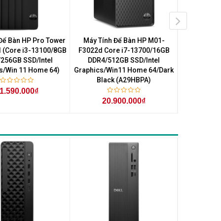
Để Bàn HP Pro Tower
Máy Tính Để Bàn HP M01-
Máy Tính
I (Core i3-13100/8GB
F3022d Core i7-13700/16GB
F4013d Co
256GB SSD/Intel
DDR4/512GB SSD/Intel
DDR4/51
s/Win 11 Home 64)
Graphics/Win11 Home 64/Dark
Graphics
Black (A29HBPA)
(
1.590.000₫
20.900.000₫
16