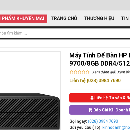
 PHẨM KHUYẾN MÃI
TRANG CHỦ
THƯƠNG HIỆU
TIN
Máy Tính Để Bàn HP 
9700/8GB DDR4/512
|
Xem đánh giá
Xem bìn
Liên hệ (028) 3984 7690
Liên hệ Tư vấn & B
Báo Giá KH Doanh 
Gọi ngay:
(028) 3984 7690
Gửi yêu cầu (To):
kinhdoanh@ho