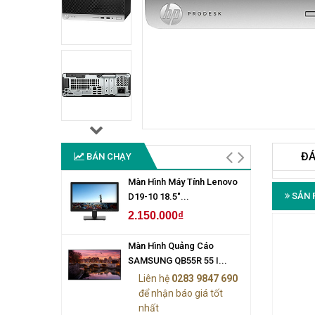
ĐÁ
BÁN CHẠY
Màn Hình Máy Tính Lenovo
SẢN 
D19-10 18.5"...
2.150.000₫
Màn Hình Quảng Cáo
SAMSUNG QB55R 55 I...
Liên hệ
0283 9847 690
để nhận báo giá tốt
nhất