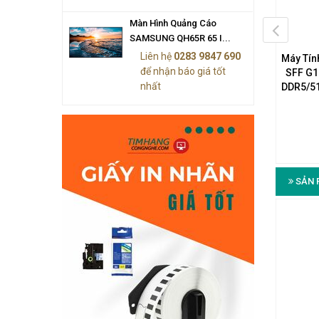
Màn Hình Quảng Cáo
SAMSUNG QH65R 65 I...
Liên hệ
0283 9847 690
ính Để Bàn HP Pro Mini
Máy Tính Để Bàn HP Pro Mini
Máy Tín
để nhận báo giá tốt
G9 (Core i5-13500T/8GB
400 G9 (Core i5-13500T/8GB
SFF G1
nhất
512GB SSD/Intel Iris Xe
DDR4/256GB SSD/Intel Iris Xe
DDR5/5
aphics/Win 11 Home)
Graphics/Win 11 Home)
17.400.000₫
16.800.000₫
SẢN 