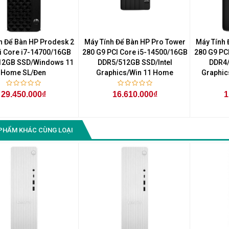
Màn Hình Quảng Cáo
SAMSUNG QH65R 65 I...
Liên hệ
0283 9847 690
h Để Bàn HP Prodesk 2
Máy Tính Để Bàn HP Pro Tower
Máy Tính 
để nhận báo giá tốt
i Core i7-14700/16GB
280 G9 PCI Core i5-14500/16GB
280 G9 PC
nhất
12GB SSD/Windows 11
DDR5/512GB SSD/Intel
DDR4/
Home SL/Đen
Graphics/Win 11 Home
Graphic
29.450.000₫
16.610.000₫
1
PHẨM KHÁC CÙNG LOẠI