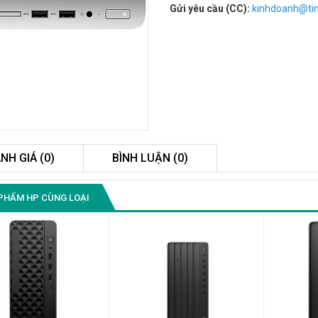
Gửi yêu cầu (CC):
kinhdoanh@t
NH GIÁ (0)
BÌNH LUẬN (0)
Màn Hình Máy Tính Lenovo
PHẨM HP CÙNG LOẠI
D19-10 18.5"...
2.150.000₫
Màn Hình Quảng Cáo
SAMSUNG QB55R 55 I...
Liên hệ
0283 9847 690
để nhận báo giá tốt
nhất