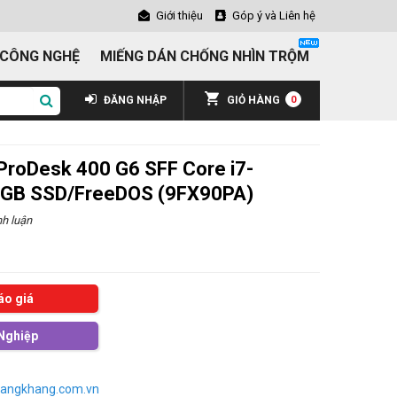
Giới thiệu
Góp ý và Liên hệ
 CÔNG NGHỆ
MIẾNG DÁN CHỐNG NHÌN TRỘM
ĐĂNG NHẬP
GIỎ HÀNG
0
ProDesk 400 G6 SFF Core i7-
GB SSD/FreeDOS (9FX90PA)
h luận
áo giá
Nghiệp
angkhang.com.vn