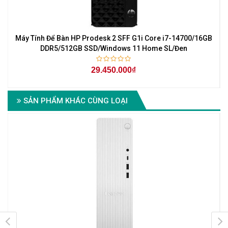
Máy Tính Để Bàn HP Prodesk 2 SFF G1i Core i7-14700/16GB
M
DDR5/512GB SSD/Windows 11 Home SL/Đen
29.450.000₫
SẢN PHẨM KHÁC CÙNG LOẠI