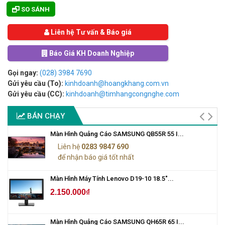
SO SÁNH
Liên hệ Tư vấn & Báo giá
Báo Giá KH Doanh Nghiệp
Gọi ngay:
(028) 3984 7690
Gửi yêu cầu (To):
kinhdoanh@hoangkhang.com.vn
Gửi yêu cầu (CC):
kinhdoanh@timhangcongnghe.com
BÁN CHẠY
Màn Hình Quảng Cáo SAMSUNG QB55R 55 I...
Liên hệ
0283 9847 690
để nhận báo giá tốt nhất
Màn Hình Máy Tính Lenovo D19-10 18.5"...
2.150.000₫
Màn Hình Quảng Cáo SAMSUNG QH65R 65 I...