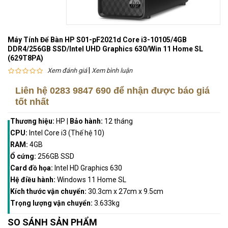
Máy Tính Để Bàn HP S01-pF2021d Core i3-10105/4GB
DDR4/256GB SSD/Intel UHD Graphics 630/Win 11 Home SL
(629T8PA)
|
Xem đánh giá
Xem bình luận
Liên hệ
0283 9847 690
để nhận được báo giá
tốt nhất
Thương hiệu:
HP
|
Bảo hành:
12 tháng
CPU:
Intel Core i3 (Thế hệ 10)
RAM:
4GB
Ổ cứng:
256GB SSD
Card đồ họa:
Intel HD Graphics 630
Hệ điều hành:
Windows 11 Home SL
Kích thước vận chuyển:
30.3cm x 27cm x 9.5cm
Trọng lượng vận chuyển:
3.633kg
SO SÁNH SẢN PHẨM