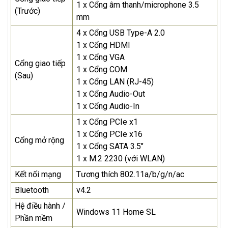
1 x Cổng âm thanh/microphone 3.5
(Trước)
mm
4 x Cổng USB Type-A 2.0
1 x Cổng HDMI
1 x Cổng VGA
Cổng giao tiếp
1 x Cổng COM
(Sau)
1 x Cổng LAN (RJ-45)
1 x Cổng Audio-Out
1 x Cổng Audio-In
1 x Cổng PCIe x1
1 x Cổng PCIe x16
Cổng mở rộng
1 x Cổng SATA 3.5"
1 x M.2 2230 (với WLAN)
Kết nối mạng
Tương thích 802.11a/b/g/n/ac
Bluetooth
v4.2
Hệ điều hành /
Windows 11 Home SL
Phần mềm