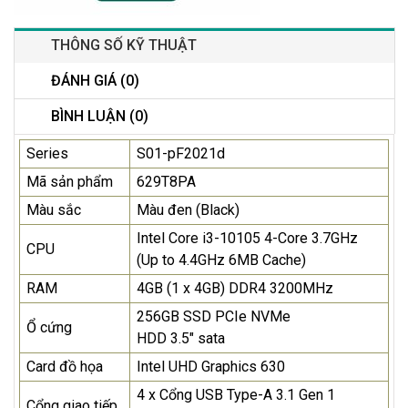
THÔNG SỐ KỸ THUẬT
ĐÁNH GIÁ (0)
BÌNH LUẬN (0)
Series
S01-pF2021d
Mã sản phẩm
629T8PA
Màu sắc
Màu đen (Black)
Intel Core i3-10105 4-Core 3.7GHz
CPU
(Up to 4.4GHz 6MB Cache)
RAM
4GB (1 x 4GB) DDR4 3200MHz
256GB SSD PCIe NVMe
Ổ cứng
HDD 3.5" sata
Card đồ họa
Intel UHD Graphics 630
4 x Cổng USB Type-A 3.1 Gen 1
Cổng giao tiếp