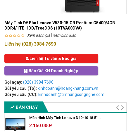
Máy Tính Để Bàn Lenovo V530-15ICB Pentium G5400/4GB
DDR4/1TB HDD/FreeDOS (10TVA00DVA)
|
Xem đánh giá
Xem bình luận
Liên hệ (028) 3984 7690
Liên hệ Tư vấn & Báo giá
Báo Giá KH Doanh Nghiệp
Gọi ngay:
(028) 3984 7690
Gửi yêu cầu (To):
kinhdoanh@hoangkhang.com.vn
Gửi yêu cầu (CC):
kinhdoanh@timhangcongnghe.com
BÁN CHẠY
Màn Hình Máy Tính Lenovo D19-10 18.5"...
2.150.000₫