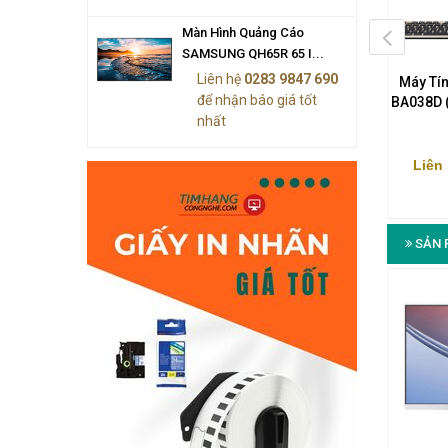
Màn Hình Quảng Cáo
SAMSUNG QH65R 65 I...
Liên hệ
0283 9847 690
ính Asus Vivo V272UAT-
Máy Tính Asus Vivo V272UAT-
Máy Tí
để nhận báo giá tốt
T (Core i7 4GB 27" Cảm
BA028T (Core i5 8GB 27" Cảm
BA038D (
nhất
Ứng)
Ứng)
n hệ (028) 3984 7690
Liên hệ (028) 3984 7690
Liên
SẢN 