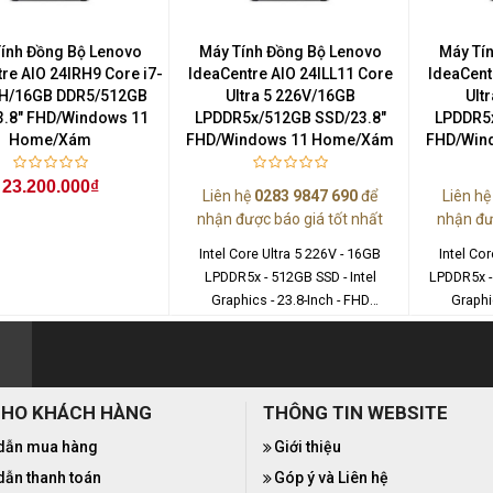
ính Đồng Bộ Lenovo
Máy Tính Đồng Bộ Lenovo
Máy Tí
re AIO 24IRH9 Core i7-
IdeaCentre AIO 24ILL11 Core
IdeaCent
H/16GB DDR5/512GB
Ultra 5 226V/16GB
Ult
3.8" FHD/Windows 11
LPDDR5x/512GB SSD/23.8"
LPDDR5x
Home/Xám
FHD/Windows 11 Home/Xám
FHD/Win
23.200.000₫
Liên hệ
0283 9847 690
để
Liên h
nhận được báo giá tốt nhất
nhận đư
Intel Core Ultra 5 226V - 16GB
Intel Co
LPDDR5x - 512GB SSD - Intel
LPDDR5x -
Graphics - 23.8-Inch - FHD
Graphi
(1920x1080) - Windows 11 Home
(1920x108
CHO KHÁCH HÀNG
THÔNG TIN WEBSITE
dẫn mua hàng
Giới thiệu
ẫn thanh toán
Góp ý và Liên hệ