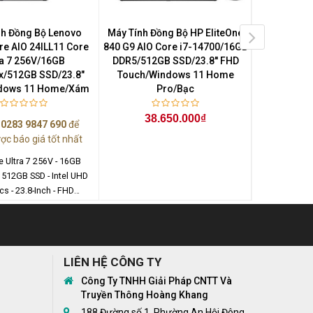
nh Đồng Bộ Lenovo
Máy Tính Đồng Bộ HP EliteOne
Máy Tính Đ
re AIO 24ILL11 Core
840 G9 AIO Core i7-14700/16GB
840 G9 AIO 
ra 7 256V/16GB
DDR5/512GB SSD/23.8'' FHD
DDR5/512G
/512GB SSD/23.8"
Touch/Windows 11 Home
Touch/Win
dows 11 Home/Xám
Pro/Bạc
33
38.650.000₫
ệ
0283 9847 690
để
ợc báo giá tốt nhất
re Ultra 7 256V - 16GB
 512GB SSD - Intel UHD
cs - 23.8-Inch - FHD
0) - Windows 11 Home
LIÊN HỆ CÔNG TY
Công Ty TNHH Giải Pháp CNTT Và
Truyền Thông Hoàng Khang
188 Đường số 1, Phường An Hội Đông,