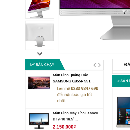
ĐÁ
BÁN CHẠY
Màn Hình Quảng Cáo
SẢN 
SAMSUNG QB55R 55 I...
Liên hệ
0283 9847 690
để nhận báo giá tốt
nhất
Màn Hình Máy Tính Lenovo
D19-10 18.5"...
2.150.000₫