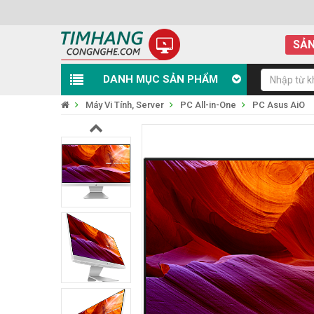
SẢN
DANH MỤC SẢN PHẨM
Máy Vi Tính, Server
PC All-in-One
PC Asus AiO