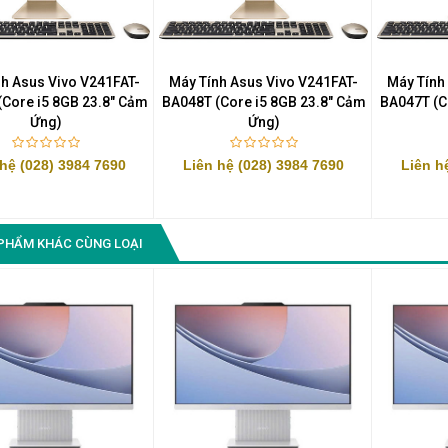
Màn Hình Quảng Cáo
SAMSUNG QH65R 65 I...
Liên hệ
0283 9847 690
nh Asus Vivo V241FAT-
Máy Tính Asus Vivo V241FAT-
Máy Tính
để nhận báo giá tốt
Core i5 8GB 23.8" Cảm
BA048T (Core i5 8GB 23.8" Cảm
BA047T (C
nhất
Ứng)
Ứng)
 hệ (028) 3984 7690
Liên hệ (028) 3984 7690
Liên h
PHẨM KHÁC CÙNG LOẠI