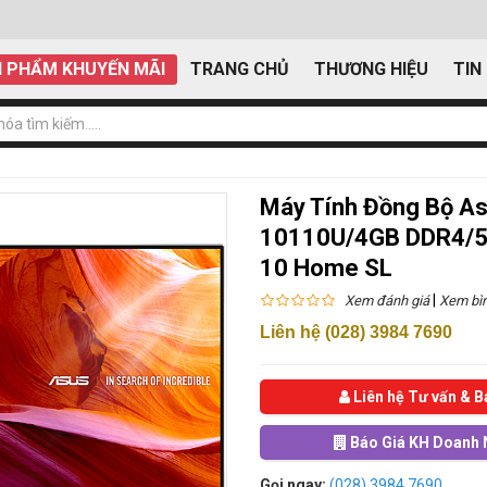
 PHẨM KHUYẾN MÃI
TRANG CHỦ
THƯƠNG HIỆU
TIN
Máy Tính Đồng Bộ A
10110U/4GB DDR4/51
10 Home SL
|
Xem đánh giá
Xem bìn
Liên hệ (028) 3984 7690
Liên hệ Tư vấn & B
Báo Giá KH Doanh 
Gọi ngay:
(028) 3984 7690