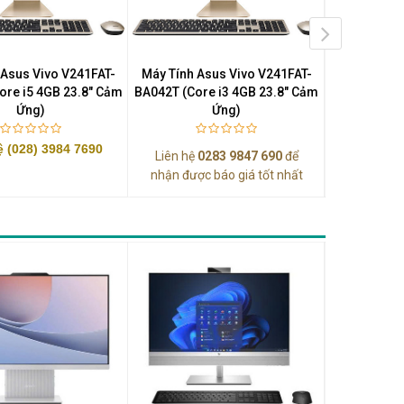
 Asus Vivo V241FAT-
Máy Tính Asus Vivo V241FAT-
Máy Tính A
ore i5 4GB 23.8" Cảm
BA042T (Core i3 4GB 23.8" Cảm
BA067T (Cor
Ứng)
Ứng)
ệ (028) 3984 7690
Liên hệ
0283 9847 690
để
Liên hệ
0
nhận được báo giá tốt nhất
nhận được