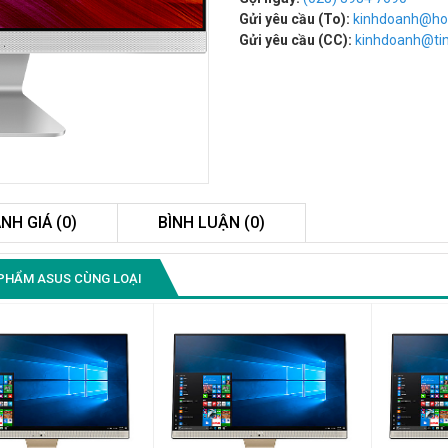
Gửi yêu cầu (To):
kinhdoanh@ho
Gửi yêu cầu (CC):
kinhdoanh@t
NH GIÁ (0)
BÌNH LUẬN (0)
Màn Hình Quảng Cáo
PHẨM ASUS CÙNG LOẠI
SAMSUNG QB55R 55 I...
Liên hệ
0283 9847 690
để nhận báo giá tốt
nhất
Màn Hình Máy Tính Lenovo
D19-10 18.5"...
2.150.000₫