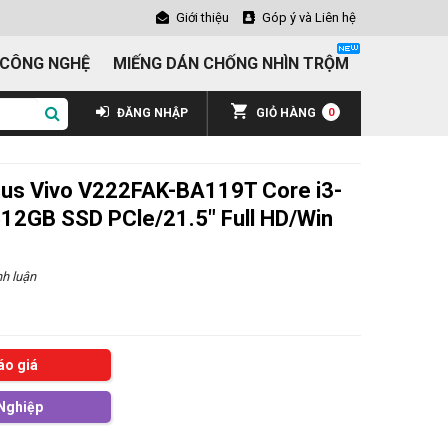
Giới thiệu
Góp ý và Liên hệ
 CÔNG NGHỆ
MIẾNG DÁN CHỐNG NHÌN TRỘM
ĐĂNG NHẬP
GIỎ HÀNG
0
sus Vivo V222FAK-BA119T Core i3-
2GB SSD PCle/21.5" Full HD/Win
h luận
áo giá
Nghiệp