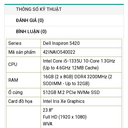
THÔNG SỐ KỸ THUẬT
ĐÁNH GIÁ (0)
BÌNH LUẬN (0)
Series
Dell Inspiron 5420
Mã sản phẩm
42INAIO540022
Intel Core i5-1335U 10-Core 1.3GHz
CPU
(Up to 4.6GHz 12MB Cache)
16GB (2 x 8GB) DDR4 3200MHz (2
RAM
SODIMM - Up to 32GB)
Ổ cứng
512GB M.2 PCIe NVMe SSD
Card đồ họa
Intel Iris Xe Graphics
23.8"
Full HD (1920 x 1080)
WVA