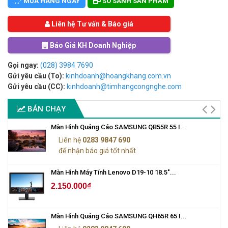
MUA HÀNG NGAY
SO SÁNH SẢN PHẨM
Liên hệ Tư vấn & Báo giá
Báo Giá KH Doanh Nghiệp
Gọi ngay:
(028) 3984 7690
Gửi yêu cầu (To):
kinhdoanh@hoangkhang.com.vn
Gửi yêu cầu (CC):
kinhdoanh@timhangcongnghe.com
BÁN CHẠY
Màn Hình Quảng Cáo SAMSUNG QB55R 55 I...
Liên hệ
0283 9847 690
để nhận báo giá tốt nhất
Màn Hình Máy Tính Lenovo D19-10 18.5"...
2.150.000₫
Màn Hình Quảng Cáo SAMSUNG QH65R 65 I...