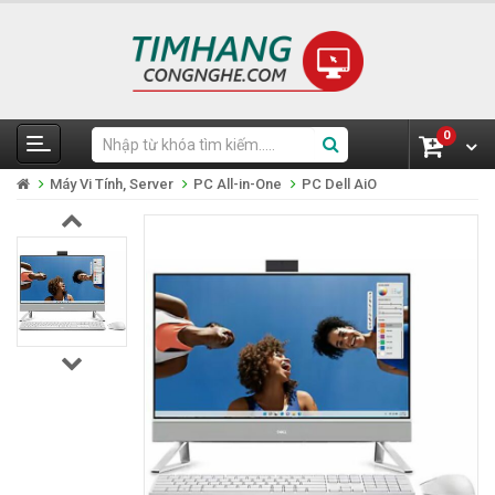
0
Máy Vi Tính, Server
PC All-in-One
PC Dell AiO