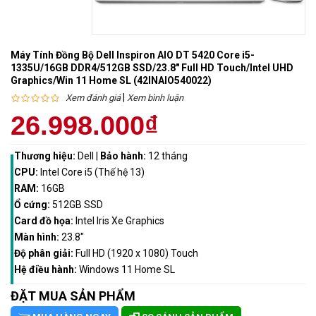
Máy Tính Đồng Bộ Dell Inspiron AIO DT 5420 Core i5-
1335U/16GB DDR4/512GB SSD/23.8" Full HD Touch/Intel UHD
Graphics/Win 11 Home SL (42INAIO540022)
|
Xem đánh giá
Xem bình luận
26.998.000₫
Thương hiệu:
Dell
|
Bảo hành:
12 tháng
CPU:
Intel Core i5 (Thế hệ 13)
RAM:
16GB
Ổ cứng:
512GB SSD
Card đồ họa:
Intel Iris Xe Graphics
Màn hình:
23.8"
Độ phân giải:
Full HD (1920 x 1080) Touch
Hệ điều hành:
Windows 11 Home SL
ĐẶT MUA SẢN PHẨM