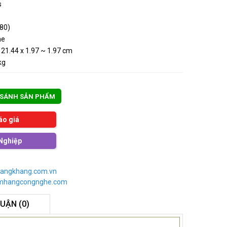
s
080)
me
 21.44 x 1.97 ~ 1.97 cm
kg
 SÁNH SẢN PHẨM
áo giá
Nghiệp
angkhang.com.vn
imhangcongnghe.com
LUẬN (0)