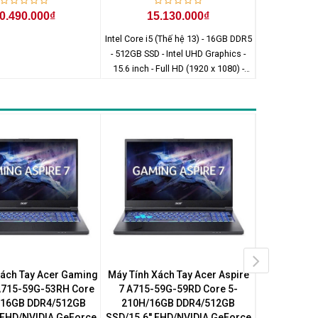
0.490.000₫
15.130.000₫
15
Intel Core i5 (Thế hệ 13) - 16GB DDR5
- 512GB SSD - Intel UHD Graphics -
15.6 inch - Full HD (1920 x 1080) -
Windows 11 Home
Xách Tay Acer Gaming
Máy Tính Xách Tay Acer Aspire
Máy Tính Xá
 A715-59G-53RH Core
7 A715-59G-59RD Core 5-
7 A715-5
/16GB DDR4/512GB
210H/16GB DDR4/512GB
210H/16
' FHD/NVIDIA GeForce
SSD/15.6'' FHD/NVIDIA GeForce
SSD/15.6'' 