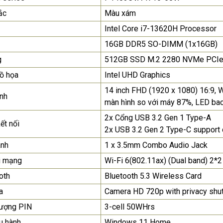
SAMSUNG QB55R 55 I...
ắc
Màu xám
Liên hệ
0283 9847 690
Intel Core i7-13620H Processor
để nhận báo giá tốt
nhất
16GB DDR5 SO-DIMM (1x16GB)
g
512GB SSD M.2 2280 NVMe PCIe
Màn Hình Máy Tính Lenovo
D19-10 18.5"...
ồ họa
Intel UHD Graphics
2.150.000₫
14 inch FHD (1920 x 1080) 16:9, W
nh
màn hình so với máy 87%, LED bac
Màn Hình Quảng Cáo
SAMSUNG QH65R 65 I...
2x Cổng USB 3.2 Gen 1 Type-A
ết nối
2x USB 3.2 Gen 2 Type-C support 
Liên hệ
0283 9847 690
để nhận báo giá tốt
anh
1 x 3.5mm Combo Audio Jack
nhất
i mạng
Wi-Fi 6(802.11ax) (Dual band) 2*2
oth
Bluetooth 5.3 Wireless Card
a
Camera HD 720p with privacy shut
lượng PIN
3-cell 50WHrs
u hành
Windows 11 Home