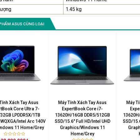
lượng
1.45 kg
PHẨM ASUS CÙNG LOẠI
Tính Xách Tay Asus
Máy Tính Xách Tay Asus
Máy Tí
tBook Core Ultra 7-
ExpertBook Core i7-
Expe
/32GB LPDDR5X/1TB
13620H/16GB DDR5/512GB
13620H
 WQXGA/Intel Arc 140V
SSD/15.6" Full HD/Intel UHD
SSD/15.6
ndows 11 Home/Grey
Graphics/Windows 11
Graph
Home/Grey