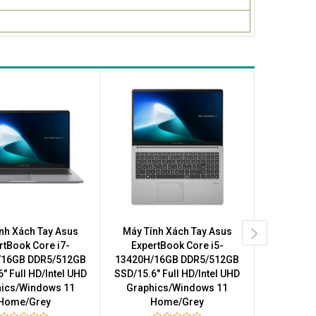
nh Xách Tay Asus
Máy Tính Xách Tay Asus
Máy Tín
rtBook Core i7-
ExpertBook Core i5-
Expert
/16GB DDR5/512GB
13420H/16GB DDR5/512GB
13420H/
" Full HD/Intel UHD
SSD/15.6" Full HD/Intel UHD
SSD/15.6" 
ics/Windows 11
Graphics/Windows 11
Graphi
Home/Grey
Home/Grey
H