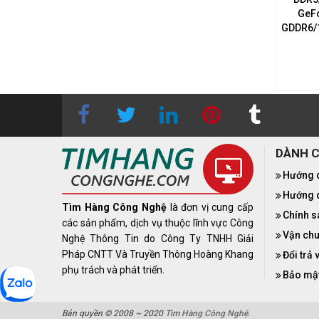
8GB GDDR7/Windows 11
5060 8GB GDDR7/Windows 11
GeF
Home SL/Xám
Home SL/Xám
GDDR6/1
38.250.000₫
40.490.000₫
DÀNH 
Hướng 
Hướng d
Tìm Hàng Công Nghệ
là đơn vị cung cấp
Chính s
các sản phẩm, dịch vụ thuộc lĩnh vực Công
Vận chu
Nghệ Thông Tin do Công Ty TNHH Giải
Pháp CNTT Và Truyền Thông Hoàng Khang
Đổi trả 
phụ trách và phát triển.
Bảo mật
Bản quyền © 2008 ~ 2020
Tìm Hàng Công Nghệ
.