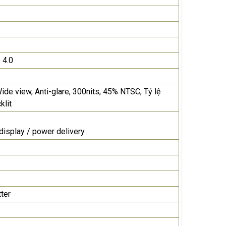
 4.0
ide view, Anti-glare, 300nits, 45% NTSC, Tỷ lệ
klit
display / power delivery
ter