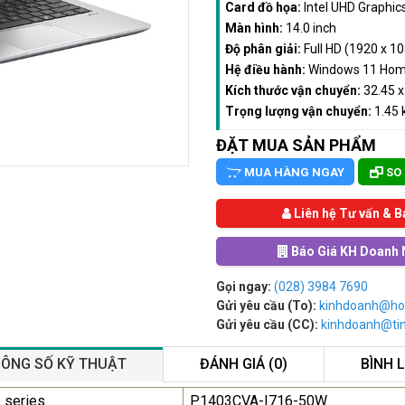
Card đồ họa:
Intel UHD Graphic
Màn hình:
14.0 inch
Độ phân giải:
Full HD (1920 x 1
Hệ điều hành:
Windows 11 Ho
Kích thước vận chuyển:
32.45 x
Trọng lượng vận chuyển:
1.45 
ĐẶT MUA SẢN PHẨM
MUA HÀNG NGAY
SO
Liên hệ Tư vấn & B
Báo Giá KH Doanh 
Gọi ngay:
(028) 3984 7690
Gửi yêu cầu (To):
kinhdoanh@ho
Gửi yêu cầu (CC):
kinhdoanh@t
ÔNG SỐ KỸ THUẬT
ĐÁNH GIÁ (0)
BÌNH 
Màn Hình Quảng Cáo
 series
P1403CVA-I716-50W