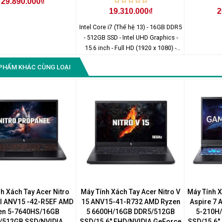
29.890.000₫
19.310.000₫
2
Intel Core i7 (Thế hệ 13) - 16GB DDR5
- 512GB SSD - Intel UHD Graphics -
15.6 inch - Full HD (1920 x 1080) -
Windows 11 Home
PHẨM KHÁC CÙNG LOẠI
h Xách Tay Acer Nitro
Máy Tính Xách Tay Acer Nitro V
Máy Tính 
l ANV15 -42-R5EF AMD
15 ANV15-41-R732 AMD Ryzen
Aspire 7
en 5-7640HS/16GB
5 6600H/16GB DDR5/512GB
5-210H
/512GB SSD/NVIDIA
SSD/15.6'' FHD/NVIDIA GeForce
SSD/15.6'