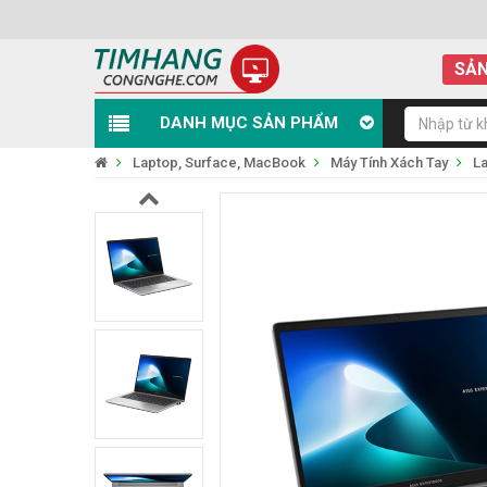
SẢN
DANH MỤC SẢN PHẨM
Laptop, Surface, MacBook
Máy Tính Xách Tay
L