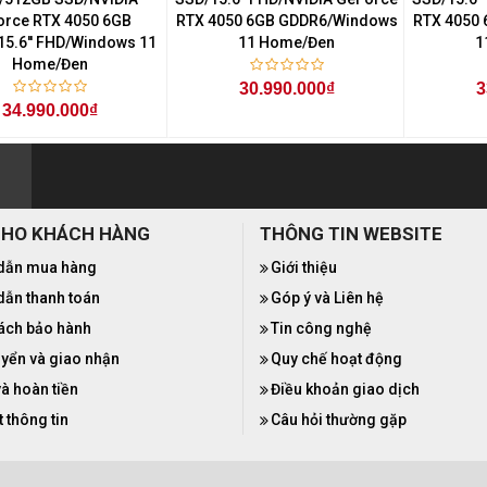
orce RTX 4050 6GB
RTX 4050 6GB GDDR6/Windows
RTX 4050
5.6'' FHD/Windows 11
11 Home/Đen
1
Home/Đen
30.990.000₫
3
34.990.000₫
CHO KHÁCH HÀNG
THÔNG TIN WEBSITE
dẫn mua hàng
Giới thiệu
ẫn thanh toán
Góp ý và Liên hệ
ách bảo hành
Tin công nghệ
yển và giao nhận
Quy chế hoạt động
và hoàn tiền
Điều khoản giao dịch
 thông tin
Câu hỏi thường gặp