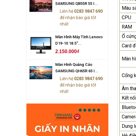
SAMSUNG QB55R 55 I...
Màu s
Liên hệ
0283 9847 690
CPU
để nhận báo giá tốt
nhất
RAM
Ổ cứn
Màn Hình Máy Tính Lenovo
D19-10 18.5"...
Card đ
2.150.000₫
Màn hì
Màn Hình Quảng Cáo
SAMSUNG QH65R 65 I...
Cổng k
Liên hệ
0283 9847 690
để nhận báo giá tốt
Âm th
nhất
Kết nố
Blueto
Camer
Dung 
Hệ điề