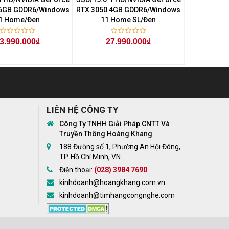
 6GB GDDR6/Windows
RTX 3050 4GB GDDR6/Windows
RTX 3050 4
1 Home/Đen
11 Home SL/Đen
11 H
3.990.000₫
27.990.000₫
27
LIÊN HỆ CÔNG TY
Công Ty TNHH Giải Pháp CNTT Và
Truyền Thông Hoàng Khang
188 Đường số 1, Phường An Hội Đông,
TP. Hồ Chí Minh, VN.
Điện thoại:
(028) 3984 7690
kinhdoanh@hoangkhang.com.vn
kinhdoanh@timhangcongnghe.com