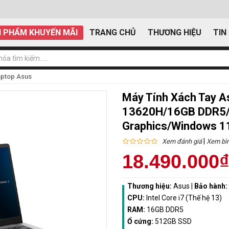
 PHẨM KHUYẾN MÃI
TRANG CHỦ
THƯƠNG HIỆU
TIN
aptop Asus
Máy Tính Xách Tay A
13620H/16GB DDR5/5
Graphics/Windows 1
|
Xem đánh giá
Xem bìn
18.490.000
Thương hiệu:
Asus
|
Bảo hành:
CPU:
Intel Core i7 (Thế hệ 13)
RAM:
16GB DDR5
Ổ cứng:
512GB SSD