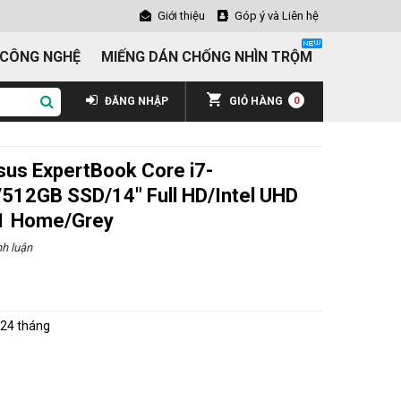
Giới thiệu
Góp ý và Liên hệ
 CÔNG NGHỆ
MIẾNG DÁN CHỐNG NHÌN TRỘM
ĐĂNG NHẬP
GIỎ HÀNG
0
sus ExpertBook Core i7-
12GB SSD/14" Full HD/Intel UHD
1 Home/Grey
h luận
₫
24 tháng