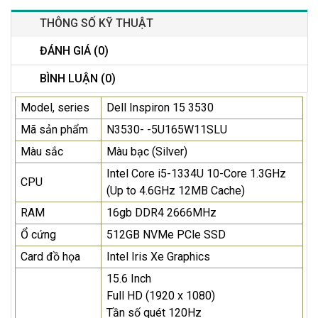
THÔNG SỐ KỸ THUẬT
ĐÁNH GIÁ (0)
BÌNH LUẬN (0)
Model, series
Dell Inspiron 15 3530
Mã sản phẩm
N3530- -5U165W11SLU
Màu sắc
Màu bạc (Silver)
Intel Core i5-1334U 10-Core 1.3GHz
CPU
(Up to 4.6GHz 12MB Cache)
RAM
16gb DDR4 2666MHz
Ổ cứng
512GB NVMe PCle SSD
Card đồ họa
Intel Iris Xe Graphics
15.6 Inch
Full HD (1920 x 1080)
Tần số quét 120Hz