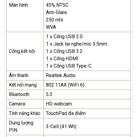
Màn hình
45% NTSC
Anti-Glare
250 nits
WVA
1 x Cổng USB 2.0
1 x Jack tai nghe/mic 3.5mm.​
Cổng kết nối
1 x Cổng USB 3.2
1 x Cổng HDMI
1 x Cổng USB Type-C
Âm thanh
Realtek Audio
Kết nối mạng
802.11AX (WiFi 6)
Bluetooth
5.3
Camera
HD webcam
Tính năng khác
TouchPad đa điểm
Dung lượng
3-Cell (41 Wh)
PIN