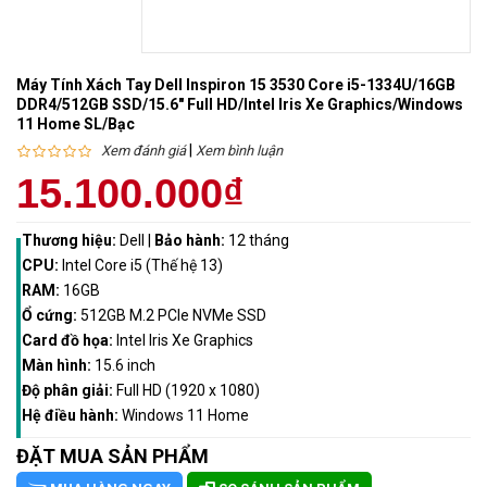
Máy Tính Xách Tay Dell Inspiron 15 3530 Core i5-1334U/16GB
DDR4/512GB SSD/15.6" Full HD/Intel Iris Xe Graphics/Windows
11 Home SL/Bạc
|
Xem đánh giá
Xem bình luận
15.100.000₫
Thương hiệu:
Dell
|
Bảo hành:
12 tháng
CPU:
Intel Core i5 (Thế hệ 13)
RAM:
16GB
Ổ cứng:
512GB M.2 PCle NVMe SSD
Card đồ họa:
Intel Iris Xe Graphics
Màn hình:
15.6 inch
Độ phân giải:
Full HD (1920 x 1080)
Hệ điều hành:
Windows 11 Home
ĐẶT MUA SẢN PHẨM