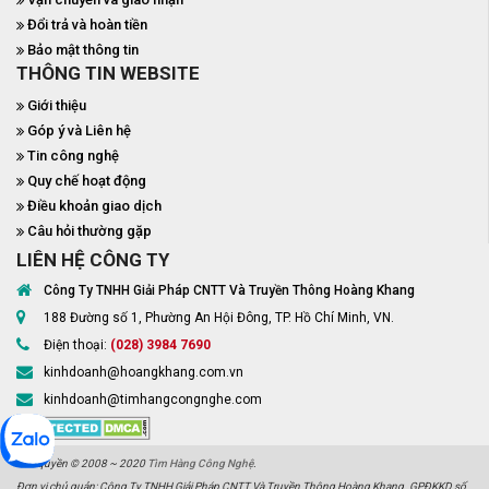
Đổi trả và hoàn tiền
Bảo mật thông tin
THÔNG TIN WEBSITE
Giới thiệu
Góp ý và Liên hệ
Tin công nghệ
Quy chế hoạt động
Điều khoản giao dịch
Câu hỏi thường gặp
LIÊN HỆ CÔNG TY
Công Ty TNHH Giải Pháp CNTT Và Truyền Thông Hoàng Khang
188 Đường số 1, Phường An Hội Đông, TP. Hồ Chí Minh, VN.
Điện thoại:
(028) 3984 7690
kinhdoanh@hoangkhang.com.vn
kinhdoanh@timhangcongnghe.com
Bản quyền © 2008 ~ 2020
Tìm Hàng Công Nghệ
.
Đơn vị chủ quản: Công Ty TNHH Giải Pháp CNTT Và Truyền Thông Hoàng Khang. GPĐKKD số