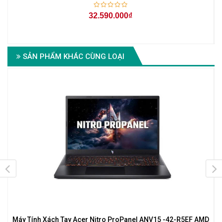
32.590.000₫
SẢN PHẨM KHÁC CÙNG LOẠI
7
Máy Tính Xách Tay Acer Nitro ProPanel ANV15 -42-R5EF AMD
M