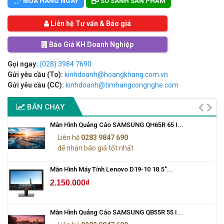
MUA HÀNG NGAY
SO SÁNH SẢN PHẨM
Liên hệ Tư vấn & Báo giá
Báo Giá KH Doanh Nghiệp
Gọi ngay:
(028) 3984 7690
Gửi yêu cầu (To):
kinhdoanh@hoangkhang.com.vn
Gửi yêu cầu (CC):
kinhdoanh@timhangcongnghe.com
BÁN CHẠY
Màn Hình Quảng Cáo SAMSUNG QH65R 65 I...
Liên hệ
0283 9847 690
để nhận báo giá tốt nhất
Màn Hình Máy Tính Lenovo D19-10 18.5"...
2.150.000₫
Màn Hình Quảng Cáo SAMSUNG QB55R 55 I...