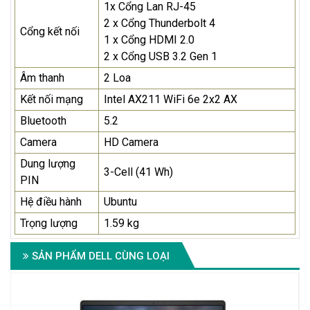
1x Cổng Lan RJ-45
2 x Cổng Thunderbolt 4
Cổng kết nối
1 x Cổng HDMI 2.0
2 x Cổng USB 3.2 Gen 1
Âm thanh
2 Loa
Kết nối mạng
Intel AX211 WiFi 6e 2x2 AX
Bluetooth
5.2
Camera
HD Camera
Dung lượng
3-Cell (41 Wh)
PIN
Hệ điều hành
Ubuntu
Trọng lượng
1.59 kg
SẢN PHẨM DELL CÙNG LOẠI