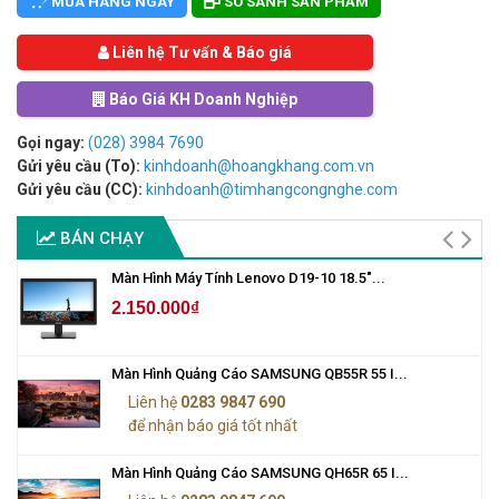
MUA HÀNG NGAY
SO SÁNH SẢN PHẨM
Liên hệ Tư vấn & Báo giá
Báo Giá KH Doanh Nghiệp
Gọi ngay:
(028) 3984 7690
Gửi yêu cầu (To):
kinhdoanh@hoangkhang.com.vn
Gửi yêu cầu (CC):
kinhdoanh@timhangcongnghe.com
BÁN CHẠY
Màn Hình Máy Tính Lenovo D19-10 18.5"...
2.150.000₫
Màn Hình Quảng Cáo SAMSUNG QB55R 55 I...
Liên hệ
0283 9847 690
để nhận báo giá tốt nhất
Màn Hình Quảng Cáo SAMSUNG QH65R 65 I...