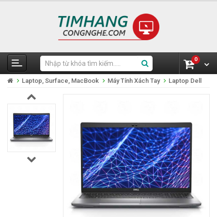
0
Laptop, Surface, MacBook
Máy Tính Xách Tay
Laptop Dell