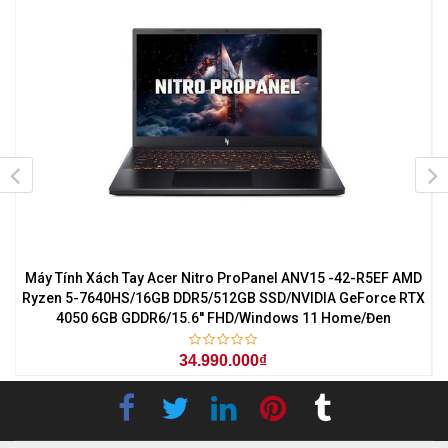
7
Máy Tính Xách Tay Acer Nitro ProPanel ANV15 -42-R5EF AMD
M
0
Ryzen 5-7640HS/16GB DDR5/512GB SSD/NVIDIA GeForce RTX
4050 6GB GDDR6/15.6'' FHD/Windows 11 Home/Đen
34.990.000₫