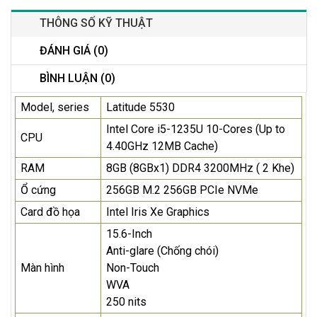
THÔNG SỐ KỸ THUẬT
ĐÁNH GIÁ (0)
BÌNH LUẬN (0)
Model, series
Latitude 5530
Intel Core i5-1235U 10-Cores (Up to
CPU
4.40GHz 12MB Cache)
RAM
8GB (8GBx1) DDR4 3200MHz ( 2 Khe)
Ổ cứng
256GB M.2 256GB PCIe NVMe
Card đồ họa
Intel Iris Xe Graphics
15.6-Inch
Anti-glare (Chống chói)
Màn hình
Non-Touch
WVA
250 nits