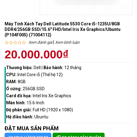
Máy Tính Xách Tay Dell Latitude 5530 Core i5-1235U/8GB
DDR4/256GB SSD/15.6" FHD/Intel Iris Xe Graphics/Ubuntu
(P104F005) (71004112)
|
Xem đánh giá
Xem bình luận
20.000.000₫
Thương hiệu:
Dell
|
Bảo hành:
12 tháng
CPU:
Intel Core i5 (Thế hệ 12)
RAM:
8GB
Ổ cứng:
256GB SSD
Card đồ họa:
Intel Iris Xe Graphics
Màn hình:
15.6-Inch
Độ phân giải:
Full HD (1920 x 1080)
Hệ điều hành:
Ubuntu
ĐẶT MUA SẢN PHẨM