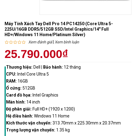
Máy Tính Xách Tay Dell Pro 14 PC14250 (Core Ultra 5-
225U/16GB DDR5/512GB SSD/Intel Graphics/14" Full
HD+/Windows 11 Home/Platinum Silver)
|
Xem đánh giá
Xem bình luận
25.790.000₫
Thương hiệu:
Dell
|
Bảo hành:
12 tháng
CPU:
Intel Core Ultra 5
RAM:
16GB
Ổ cứng:
512GB
Card đồ họa:
Intel Graphics
Màn hình:
14 inch
Độ phân giải:
Full HD+ (1920 x 1200)
Hệ điều hành:
Windows 11 Home
Kích thước vận chuyển:
313.70mm x 225.30mm x 20.37mm
Trọng lượng vận chuyển:
1.35 kg