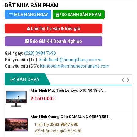
ĐẶT MUA SẢN PHẨM
MUA HÀNG NGAY
SO SÁNH SẢN PHẨM
Liên hệ Tư vấn & Báo giá
Báo Giá KH Doanh Nghiệp
Gọi ngay:
(028) 3984 7690
Gửi yêu cầu (To):
kinhdoanh@hoangkhang.com.vn
Gửi yêu cầu (CC):
kinhdoanh@timhangcongnghe.com
BÁN CHẠY
Màn Hình Máy Tính Lenovo D19-10 18.5"...
2.150.000₫
Màn Hình Quảng Cáo SAMSUNG QB55R 55 I...
Liên hệ
0283 9847 690
để nhận báo giá tốt nhất