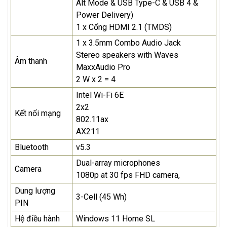
Alt Mode & USB Type-C & USB 4 &
Power Delivery)
1 x Cổng HDMI 2.1 (TMDS)
1 x 3.5mm Combo Audio Jack
Stereo speakers with Waves
Âm thanh
MaxxAudio Pro
2 W x 2 = 4
Intel Wi-Fi 6E
2x2
Kết nối mạng
802.11ax
AX211
Bluetooth
v5.3
Dual-array microphones
Camera
1080p at 30 fps FHD camera,
Dung lượng
3-Cell (45 Wh)
PIN
Hệ điều hành
Windows 11 Home SL