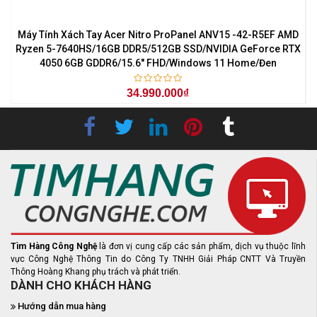
7
Máy Tính Xách Tay Acer Nitro ProPanel ANV15 -42-R5EF AMD
M
0
Ryzen 5-7640HS/16GB DDR5/512GB SSD/NVIDIA GeForce RTX
4050 6GB GDDR6/15.6'' FHD/Windows 11 Home/Đen
34.990.000₫
Tìm Hàng Công Nghệ
là đơn vị cung cấp các sản phẩm, dịch vụ thuộc lĩnh
vực Công Nghệ Thông Tin do Công Ty TNHH Giải Pháp CNTT Và Truyền
Thông Hoàng Khang phụ trách và phát triển.
DÀNH CHO KHÁCH HÀNG
Hướng dẫn mua hàng