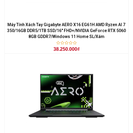
Máy Tính Xách Tay Gigabyte AERO X16 EG61H AMD Ryzen AI 7
350/16GB DDR5/1TB SSD/16'' FHD+/NVIDIA GeForce RTX 5060
8GB GDDR7/Windows 11 Home SL/Xám
38.250.000₫