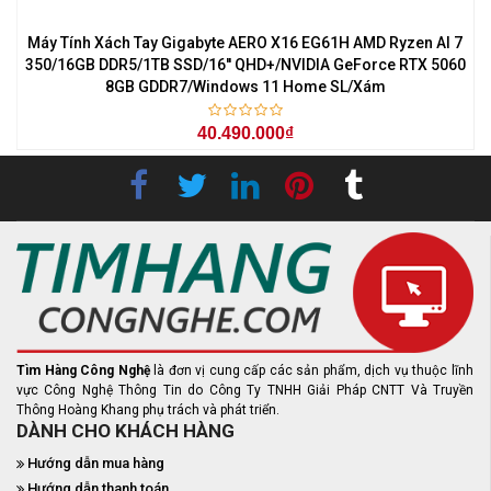
Máy Tính Xách Tay Gigabyte AERO X16 EG61H AMD Ryzen AI 7
350/16GB DDR5/1TB SSD/16'' QHD+/NVIDIA GeForce RTX 5060
8GB GDDR7/Windows 11 Home SL/Xám
40.490.000₫
Tìm Hàng Công Nghệ
là đơn vị cung cấp các sản phẩm, dịch vụ thuộc lĩnh
vực Công Nghệ Thông Tin do Công Ty TNHH Giải Pháp CNTT Và Truyền
Thông Hoàng Khang phụ trách và phát triển.
DÀNH CHO KHÁCH HÀNG
Hướng dẫn mua hàng
Hướng dẫn thanh toán