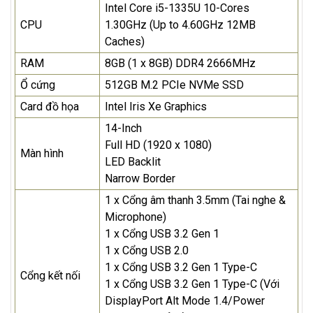
Intel Core i5-1335U 10-Cores
CPU
1.30GHz (Up to 4.60GHz 12MB
Caches)
RAM
8GB (1 x 8GB) DDR4 2666MHz
Ổ cứng
512GB M.2 PCIe NVMe SSD
Card đồ họa
Intel Iris Xe Graphics
14-Inch
Full HD (1920 x 1080)
Màn hình
LED Backlit
Narrow Border
1 x Cổng âm thanh 3.5mm (Tai nghe &
Microphone)
1 x Cổng USB 3.2 Gen 1
1 x Cổng USB 2.0
1 x Cổng USB 3.2 Gen 1 Type-C
Cổng kết nối
1 x Cổng USB 3.2 Gen 1 Type-C (Với
DisplayPort Alt Mode 1.4/Power