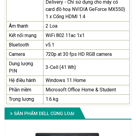
Delivery - Chỉ sử dụng cho máy có
card đồ hoạ NVIDIA GeForce MX550)
1 x Cổng HDMI 1.4
Âm thanh
2 Loa
Kết nối mạng
WiFi 802.11ac 1x1
Bluetooth
v5.1
Camera
720p at 30 fps HD RGB camera
Dung lượng
3-Cell (41 Wh)
PIN
Hệ điều hành
Windows 11 Home
Phần mềm
Microsoft Office Home & Student
Trọng lượng
1.6 kg
SẢN PHẨM DELL CÙNG LOẠI