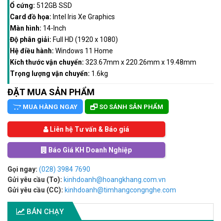
Ổ cứng:
512GB SSD
Card đồ họa:
Intel Iris Xe Graphics
Màn hình:
14-Inch
Độ phân giải:
Full HD (1920 x 1080)
Hệ điều hành:
Windows 11 Home
Kích thước vận chuyển:
323.67mm x 220.26mm x 19.48mm
Trọng lượng vận chuyển:
1.6kg
ĐẶT MUA SẢN PHẨM
MUA HÀNG NGAY
SO SÁNH SẢN PHẨM
Liên hệ Tư vấn & Báo giá
Báo Giá KH Doanh Nghiệp
Gọi ngay:
(028) 3984 7690
Gửi yêu cầu (To):
kinhdoanh@hoangkhang.com.vn
Gửi yêu cầu (CC):
kinhdoanh@timhangcongnghe.com
BÁN CHẠY