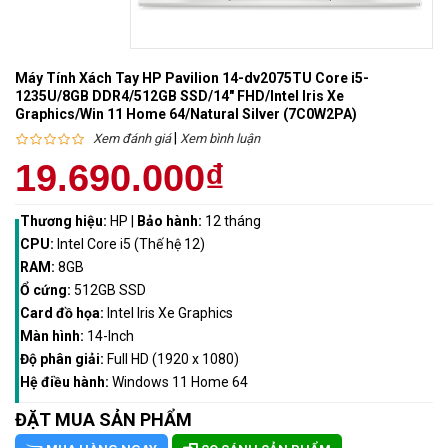
Máy Tính Xách Tay HP Pavilion 14-dv2075TU Core i5-
1235U/8GB DDR4/512GB SSD/14" FHD/Intel Iris Xe
Graphics/Win 11 Home 64/Natural Silver (7C0W2PA)
|
Xem đánh giá
Xem bình luận
19.690.000₫
Thương hiệu:
HP
|
Bảo hành:
12 tháng
CPU:
Intel Core i5 (Thế hệ 12)
RAM:
8GB
Ổ cứng:
512GB SSD
Card đồ họa:
Intel Iris Xe Graphics
Màn hình:
14-Inch
Độ phân giải:
Full HD (1920 x 1080)
Hệ điều hành:
Windows 11 Home 64
ĐẶT MUA SẢN PHẨM