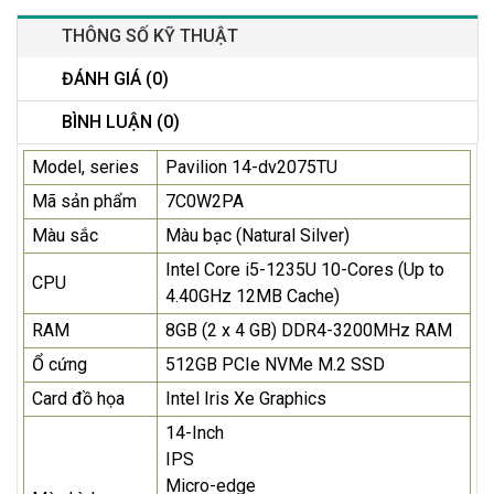
THÔNG SỐ KỸ THUẬT
ĐÁNH GIÁ (0)
BÌNH LUẬN (0)
Model, series
Pavilion 14-dv2075TU
Mã sản phẩm
7C0W2PA
Màu sắc
Màu bạc (Natural Silver)
Intel Core i5-1235U 10-Cores (Up to
CPU
4.40GHz 12MB Cache)
RAM
8GB (2 x 4 GB) DDR4-3200MHz RAM
Ổ cứng
512GB PCIe NVMe M.2 SSD
Card đồ họa
Intel Iris Xe Graphics
14-Inch
IPS
Micro-edge