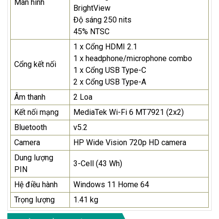
Màn hình
BrightView
Độ sáng 250 nits
45% NTSC
1 x Cổng HDMI 2.1
1 x headphone/microphone combo
Cổng kết nối
1 x Cổng USB Type-C
2 x Cổng USB Type-A
Âm thanh
2 Loa
Kết nối mạng
MediaTek Wi-Fi 6 MT7921 (2x2)
Bluetooth
v5.2
Camera
HP Wide Vision 720p HD camera
Dung lượng
3-Cell (43 Wh)
PIN
Hệ điều hành
Windows 11 Home 64
Trọng lượng
1.41 kg