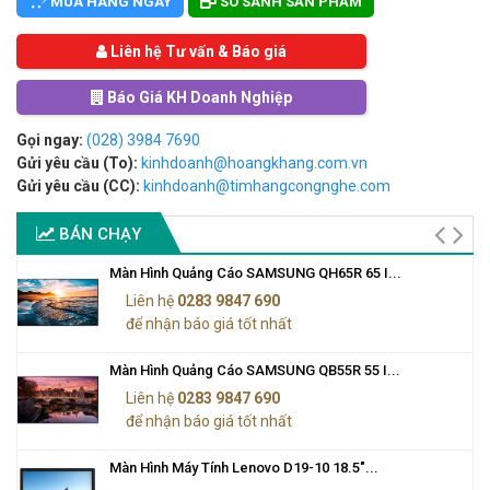
MUA HÀNG NGAY
SO SÁNH SẢN PHẨM
Liên hệ Tư vấn & Báo giá
Báo Giá KH Doanh Nghiệp
Gọi ngay:
(028) 3984 7690
Gửi yêu cầu (To):
kinhdoanh@hoangkhang.com.vn
Gửi yêu cầu (CC):
kinhdoanh@timhangcongnghe.com
BÁN CHẠY
Màn Hình Quảng Cáo SAMSUNG QH65R 65 I...
Liên hệ
0283 9847 690
để nhận báo giá tốt nhất
Màn Hình Quảng Cáo SAMSUNG QB55R 55 I...
Liên hệ
0283 9847 690
để nhận báo giá tốt nhất
Màn Hình Máy Tính Lenovo D19-10 18.5"...