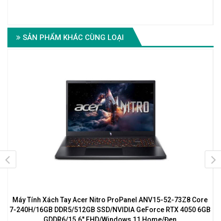
SẢN PHẨM KHÁC CÙNG LOẠI
B
Máy Tính Xách Tay Acer Nitro ProPanel ANV15-52-73Z8 Core
7-240H/16GB DDR5/512GB SSD/NVIDIA GeForce RTX 4050 6GB
5
GDDR6/15.6'' FHD/Windows 11 Home/Đen