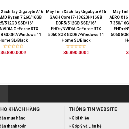
 Xách Tay Gigabyte A16
Máy Tính Xách Tay Gigabyte A16
Máy Tính
MD Ryzen 7 260/16GB
GA6H Core i7-13620H/16GB
AERO X16 
5/512GB SSD/16''
DDR5/512GB SSD/16''
7 350/16G
NVIDIA GeForce RTX
FHD+/NVIDIA GeForce RTX
FHD+/NV
GB GDDR7/Windows 11
5060 8GB GDDR7/Windows 11
5060 8GB
Home SL/Black
Home SL/Black
H
36.890.000₫
36.890.000₫
3
CHO KHÁCH HÀNG
THÔNG TIN WEBSITE
dẫn mua hàng
Giới thiệu
ẫn thanh toán
Góp ý và Liên hệ