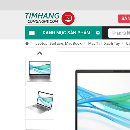
SẢN
DANH MỤC SẢN PHẨM
Laptop, Surface, MacBook
Máy Tính Xách Tay
L