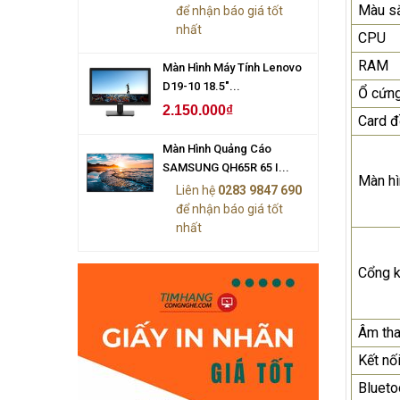
Màu s
để nhận báo giá tốt
nhất
CPU
RAM
Màn Hình Máy Tính Lenovo
D19-10 18.5"...
Ổ cứn
2.150.000₫
Card đ
Màn Hình Quảng Cáo
SAMSUNG QH65R 65 I...
Màn hì
Liên hệ
0283 9847 690
để nhận báo giá tốt
nhất
Cổng k
Âm th
Kết nố
Blueto