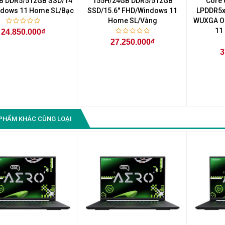
B DDR5/512GB SSD/14''
155H/24GB DDR5/512GB
Core 
dows 11 Home SL/Bạc
SSD/15.6'' FHD/Windows 11
LPDDR5x
Home SL/Vàng
WUXGA O
11
24.850.000₫
27.250.000₫
3
PHẨM KHÁC CÙNG LOẠI