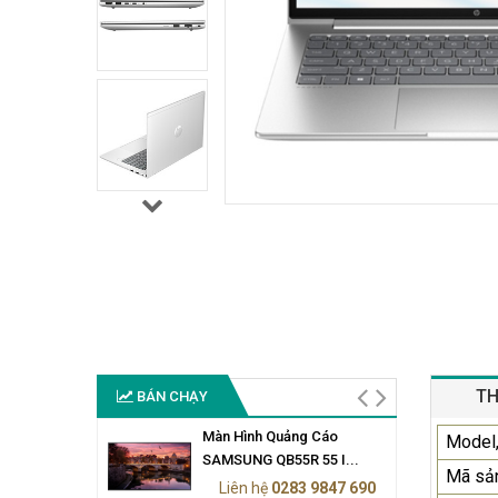
TH
BÁN CHẠY
Màn Hình Quảng Cáo
Model,
SAMSUNG QB55R 55 I...
Mã sả
Liên hệ
0283 9847 690