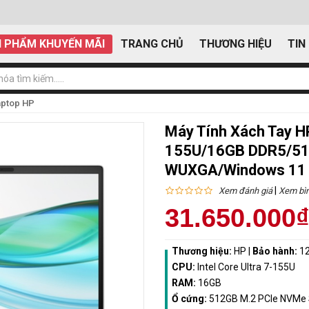
 PHẨM KHUYẾN MÃI
TRANG CHỦ
THƯƠNG HIỆU
TIN
aptop HP
Máy Tính Xách Tay H
155U/16GB DDR5/512
WUXGA/Windows 11 
|
Xem đánh giá
Xem bìn
31.650.000
Thương hiệu:
HP
|
Bảo hành:
12
CPU:
Intel Core Ultra 7-155U
RAM:
16GB
Ổ cứng:
512GB M.2 PCle NVMe