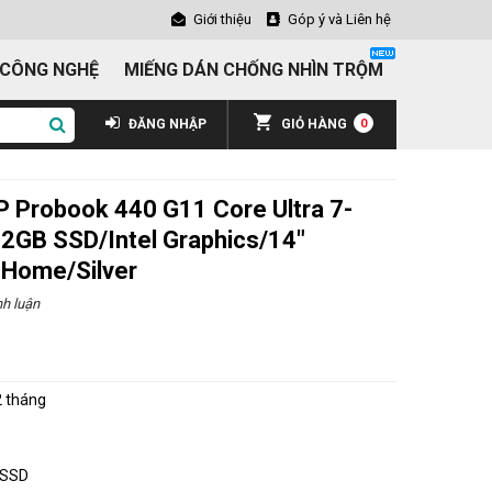
Giới thiệu
Góp ý và Liên hệ
 CÔNG NGHỆ
MIẾNG DÁN CHỐNG NHÌN TRỘM
ĐĂNG NHẬP
GIỎ HÀNG
0
P Probook 440 G11 Core Ultra 7-
GB SSD/Intel Graphics/14"
Home/Silver
h luận
₫
 tháng
 SSD