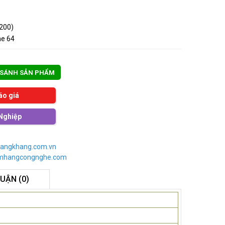
200)
e 64
 SÁNH SẢN PHẨM
áo giá
Nghiệp
angkhang.com.vn
imhangcongnghe.com
LUẬN (0)