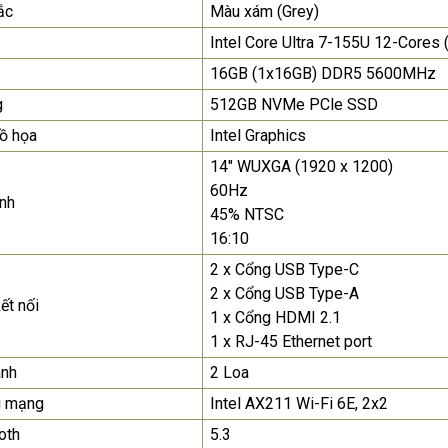
ắc
Màu xám (Grey)
để nhận báo giá tốt
nhất
Intel Core Ultra 7-155U 12-Cores
16GB (1x16GB) DDR5 5600MHz
Màn Hình Máy Tính Lenovo
D19-10 18.5"...
g
512GB NVMe PCle SSD
2.150.000₫
ồ họa
Intel Graphics
14" WUXGA (1920 x 1200)
Màn Hình Quảng Cáo
SAMSUNG QH65R 65 I...
60Hz
nh
45% NTSC
Liên hệ
0283 9847 690
để nhận báo giá tốt
16:10
nhất
2 x Cổng USB Type-C
2 x Cổng USB Type-A
ết nối
1 x Cổng HDMI 2.1
1 x RJ-45 Ethernet port
anh
2 Loa
i mạng
Intel AX211 Wi-Fi 6E, 2x2
oth
5.3