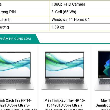
a
1080p FHD Camera
lượng PIN
3-Cell (65 Wh)
u hành
Windows 11 Home 64
lượng
1.39 kg
PHẨM HP CÙNG LOẠI
ính Xách Tay HP 14-
Máy Tính Xách Tay HP 15-
Máy T
28TU Core Ultra 5-
fd1490TU Core Ultra 7
OmniBoo