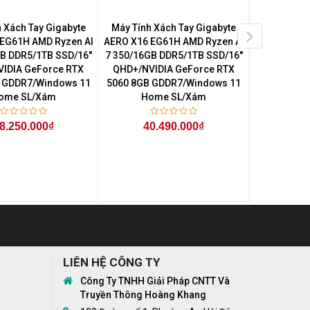
 Xách Tay Gigabyte
Máy Tính Xách Tay Gigabyte
Máy Tính Xá
EG61H AMD Ryzen AI
AERO X16 EG61H AMD Ryzen AI
GA6H Core
B DDR5/1TB SSD/16''
7 350/16GB DDR5/1TB SSD/16''
DDR5/5
IDIA GeForce RTX
QHD+/NVIDIA GeForce RTX
FHD+/NVI
 GDDR7/Windows 11
5060 8GB GDDR7/Windows 11
5050 8GB 
ome SL/Xám
Home SL/Xám
Hom
8.250.000₫
40.490.000₫
35
LIÊN HỆ CÔNG TY
Công Ty TNHH Giải Pháp CNTT Và
Truyền Thông Hoàng Khang