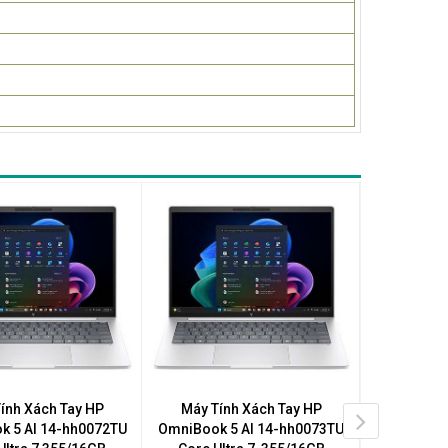
ính Xách Tay HP
Máy Tính Xách Tay HP
Máy Tí
k 5 AI 14-hh0072TU
OmniBook 5 AI 14-hh0073TU
OmniBook 