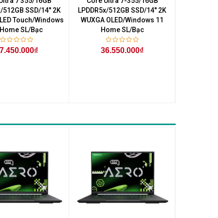
Ultra 7 355/16GB
Core Ultra 7-355/16GB
Core Ul
/512GB SSD/14'' 2K
LPDDR5x/512GB SSD/14'' 2K
LPDDR5x/
LED Touch/Windows
WUXGA OLED/Windows 11
WUXGA OLE
 Home SL/Bạc
Home SL/Bạc
11 H
7.450.000₫
36.550.000₫
34