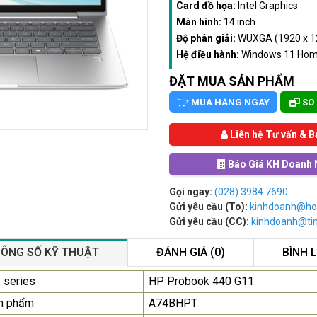
Card đồ họa:
Intel Graphics
Màn hình:
14 inch
Độ phân giải:
WUXGA (1920 x 1
Hệ điều hành:
Windows 11 Hom
ĐẶT MUA SẢN PHẨM
MUA HÀNG NGAY
SO
Liên hệ Tư vấn & B
Báo Giá KH Doanh 
Gọi ngay:
(028) 3984 7690
Gửi yêu cầu (To):
kinhdoanh@ho
Gửi yêu cầu (CC):
kinhdoanh@t
ÔNG SỐ KỸ THUẬT
ĐÁNH GIÁ (0)
BÌNH 
Màn Hình Quảng Cáo
 series
HP Probook 440 G11
SAMSUNG QB55R 55 I...
n phẩm
A74BHPT
Liên hệ
0283 9847 690