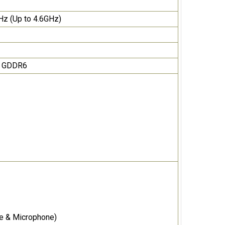
Hz (Up to 4.6GHz)
B GDDR6
he & Microphone)