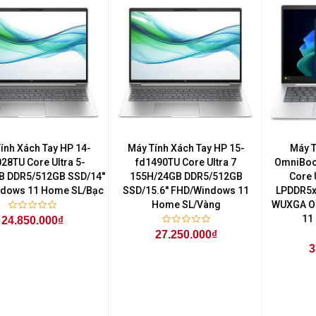
ính Xách Tay HP 14-
Máy Tính Xách Tay HP 15-
Máy T
28TU Core Ultra 5-
fd1490TU Core Ultra 7
OmniBoo
B DDR5/512GB SSD/14''
155H/24GB DDR5/512GB
Core 
dows 11 Home SL/Bạc
SSD/15.6'' FHD/Windows 11
LPDDR5x
Home SL/Vàng
WUXGA O
11
24.850.000₫
27.250.000₫
3