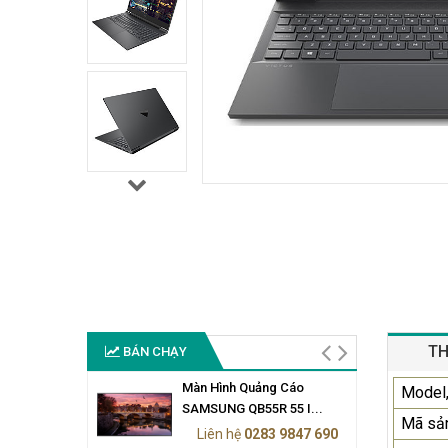
TH
BÁN CHẠY
Màn Hình Quảng Cáo
Model,
SAMSUNG QB55R 55 I...
Mã sả
Liên hệ
0283 9847 690