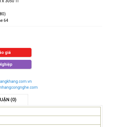
TX 3050 Ti
080)
e 64
áo giá
Nghiệp
angkhang.com.vn
imhangcongnghe.com
LUẬN (0)