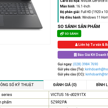
Card đồ họa:
NVIDIA GeForce R
Màn hình:
16.1-Inch
Độ phân giải:
Full HD (1920 x 1
Hệ điều hành:
Windows 11 Hom
SO SÁNH SẢN PHẨM
SO SÁNH
Liên hệ Tư vấn & B
Báo Giá KH Doanh 
Gọi ngay:
(028) 3984 7690
Gửi yêu cầu (To):
kinhdoanh@ho
Gửi yêu cầu (CC):
kinhdoanh@t
ÔNG SỐ KỸ THUẬT
ĐÁNH GIÁ (0)
BÌNH 
Màn Hình Quảng Cáo
 series
VICTUS 16-d0291TX
SAMSUNG QB55R 55 I...
n phẩm
5Z9R2PA
Liên hệ
0283 9847 690