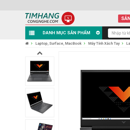
SẢN
DANH MỤC SẢN PHẨM
Laptop, Surface, MacBook
Máy Tính Xách Tay
L