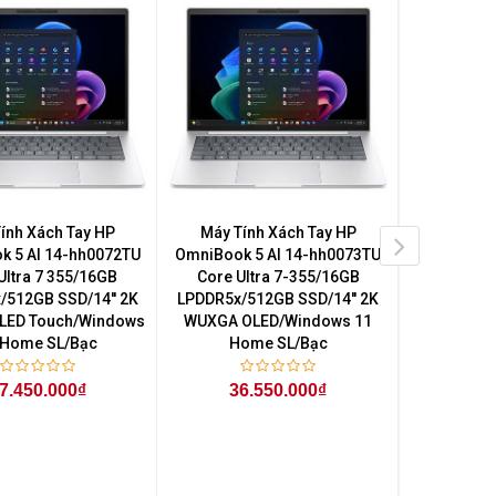
ính Xách Tay HP
Máy Tính Xách Tay HP
Máy Tí
k 5 AI 14-hh0072TU
OmniBook 5 AI 14-hh0073TU
OmniBook 
Ultra 7 355/16GB
Core Ultra 7-355/16GB
Core Ul
/512GB SSD/14'' 2K
LPDDR5x/512GB SSD/14'' 2K
LPDDR5x/
LED Touch/Windows
WUXGA OLED/Windows 11
WUXGA OLE
 Home SL/Bạc
Home SL/Bạc
11 H
7.450.000₫
36.550.000₫
34