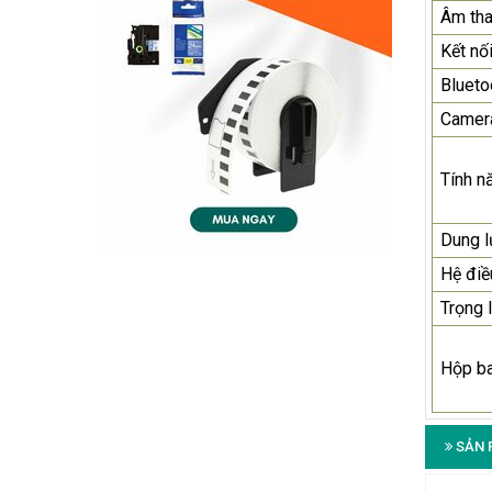
Âm th
Kết nố
Blueto
Camer
Tính n
Dung 
Hệ điề
Trọng 
Hộp b
SẢN 