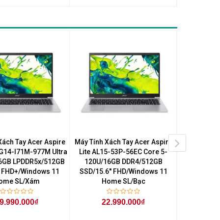
Xách Tay Acer Aspire
Máy Tính Xách Tay Acer Aspire
Máy Tính Xá
AG14-I71M-977M Ultra
Lite AL15-53P-56EC Core 5-
Lite AL15
6GB LPDDR5x/512GB
120U/16GB DDR4/512GB
120U/8
' FHD+/Windows 11
SSD/15.6'' FHD/Windows 11
SSD/15.6'
ome SL/Xám
Home SL/Bạc
Ho
9.990.000₫
22.990.000₫
22