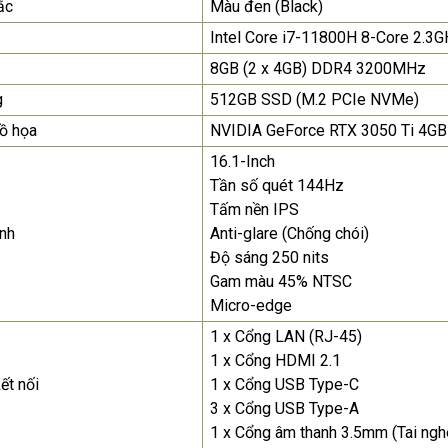
ắc
Màu đen (Black)
để nhận báo giá tốt
nhất
Intel Core i7-11800H 8-Core 2.3G
8GB (2 x 4GB) DDR4 3200MHz
Màn Hình Máy Tính Lenovo
D19-10 18.5"...
g
512GB SSD (M.2 PCIe NVMe)
2.150.000₫
ồ họa
NVIDIA GeForce RTX 3050 Ti 4G
16.1-Inch
Màn Hình Quảng Cáo
SAMSUNG QH65R 65 I...
Tần số quét 144Hz
Tấm nền IPS
Liên hệ
0283 9847 690
để nhận báo giá tốt
nh
Anti-glare (Chống chói)
nhất
Độ sáng 250 nits
Gam màu 45% NTSC
Micro-edge
1 x Cổng LAN (RJ-45)
1 x Cổng HDMI 2.1
ết nối
1 x Cổng USB Type-C
3 x Cổng USB Type-A
1 x Cổng âm thanh 3.5mm (Tai ng