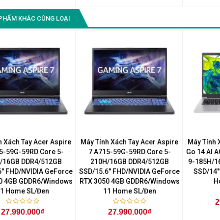
PHẨM KHÁC CÙNG LOẠI
h Xách Tay Acer Aspire
Máy Tính Xách Tay Acer Aspire
Máy Tính 
5-59G-59RD Core 5-
7 A715-59G-59RD Core 5-
Go 14 AI 
/16GB DDR4/512GB
210H/16GB DDR4/512GB
9-185H/1
'' FHD/NVIDIA GeForce
SSD/15.6'' FHD/NVIDIA GeForce
SSD/14'
0 4GB GDDR6/Windows
RTX 3050 4GB GDDR6/Windows
H
1 Home SL/Đen
11 Home SL/Đen
2
27.990.000₫
27.990.000₫