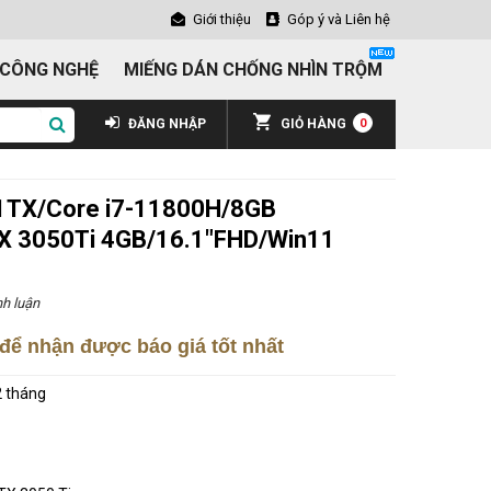
Giới thiệu
Góp ý và Liên hệ
 CÔNG NGHỆ
MIẾNG DÁN CHỐNG NHÌN TRỘM
ĐĂNG NHẬP
GIỎ HÀNG
0
1TX/Core i7-11800H/8GB
 3050Ti 4GB/16.1"FHD/Win11
h luận
để nhận được báo giá tốt nhất
 tháng