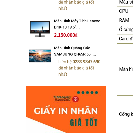
Màu s
để nhận báo giá tốt
nhất
CPU
RAM
Màn Hình Máy Tính Lenovo
D19-10 18.5"...
Ổ cứn
2.150.000₫
Card đ
Màn Hình Quảng Cáo
SAMSUNG QH65R 65 I...
Liên hệ
0283 9847 690
để nhận báo giá tốt
Màn hì
nhất
Cổng k