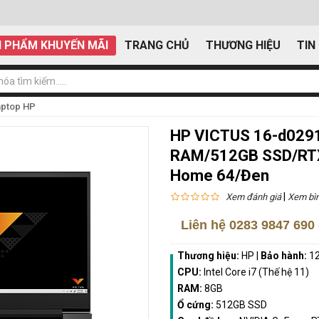
 PHẨM KHUYẾN MÃI
TRANG CHỦ
THƯƠNG HIỆU
TIN
aptop HP
HP VICTUS 16-d029
RAM/512GB SSD/RTX
Home 64/Đen
|
Xem đánh giá
Xem bìn
Liên hệ
0283 9847 690
Thương hiệu:
HP
|
Bảo hành:
12
CPU:
Intel Core i7 (Thế hệ 11)
RAM:
8GB
Ổ cứng:
512GB SSD