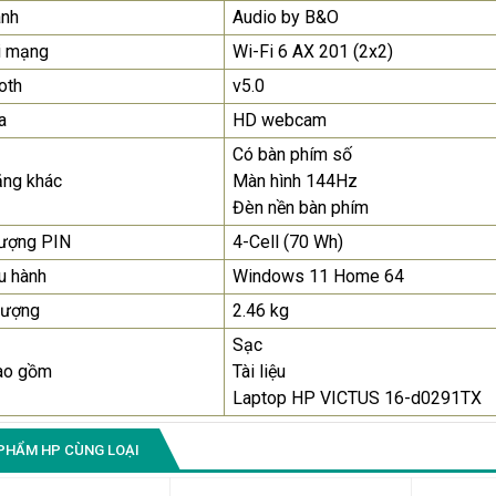
anh
Audio by B&O
i mạng
Wi-Fi 6 AX 201 (2x2)
oth
v5.0
a
HD webcam
Có bàn phím số
ăng khác
Màn hình 144Hz
Đèn nền bàn phím
lượng PIN
4-Cell (70 Wh)
u hành
Windows 11 Home 64
lượng
2.46 kg
Sạc
ao gồm
Tài liệu
Laptop HP VICTUS 16-d0291TX
PHẨM HP CÙNG LOẠI