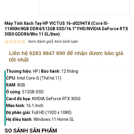
Máy Tính Xách Tay HP VICTUS 16-d0294TX (Core I5-
11400H/8GB DDR4/512GB SSD/16.1'' FHD/NVIDIA GeForce RTX
3050 GDDR6/Win 11 SL/Đen)
|
Xem đánh giá
Xem bình luận
Liên hệ
0283 9847 690
để nhận được báo giá
tốt nhất
Thương hiệu:
HP
|
Bảo hành:
12 tháng
CPU:
Intel Core i5 (Thế hệ 11)
RAM:
8GB
Ổ cứng:
512GB SSD
Card đồ họa:
NVIDIA GeForce RTX 3050
Màn hình:
16.1-Inch
Độ phân giải:
Full HD (1920 x 1080)
Hệ điều hành:
Windows 11 Home SL
SO SÁNH SẢN PHẨM