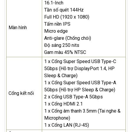
16.1-Inch
Tần số quét 144Hz
Full HD (1920 x 1080)
Tấm nền IPS
Màn hình
Micro edge
Anti-glare (Chống chói)
Độ sáng 250 nits
Gam màu 45% NTSC
1 x Cổng Super Speed USB Type-C
5Gbps (Hỗ trợ DisplayPort 1.4, HP
Sleep & Charge)
1 x Cổng Super Speed USB Type-A
5Gbps (Hỗ trợ HP Sleep & Charge)
Cổng kết nối
2 x Cổng USB Type-A 5Gbps
1 x Cổng HDMI 2.1
1 x Cổng âm thanh 3.5mm (Tai nghe &
Microphone)
1 x Cổng LAN (RJ-45)