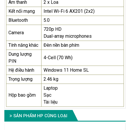
Âm thanh
2 x Loa
Kết nối mạng
Intel Wi-Fi 6 AX201 (2x2)
Bluetooth
5.0
720p HD
Camera
Dual-array microphones
Tính năng khác
Đèn nền bàn phím
Dung lượng
4-Cell (70 Wh)
PIN
Hệ điều hành
Windows 11 Home SL
Trọng lượng
2.46 kg
Laptop
Hộp bao gồm
Sạc
Tài liệu
SẢN PHẨM HP CÙNG LOẠI