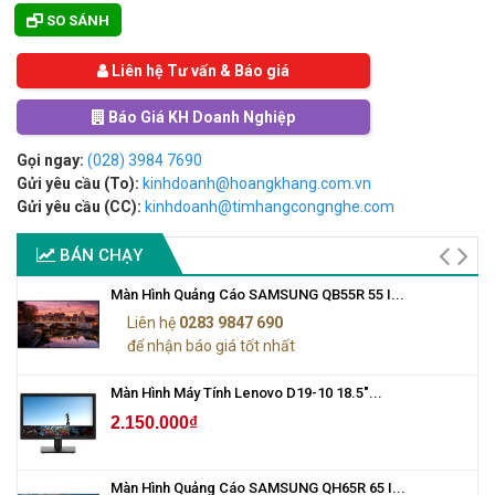
SO SÁNH
Liên hệ Tư vấn & Báo giá
Báo Giá KH Doanh Nghiệp
Gọi ngay:
(028) 3984 7690
Gửi yêu cầu (To):
kinhdoanh@hoangkhang.com.vn
Gửi yêu cầu (CC):
kinhdoanh@timhangcongnghe.com
BÁN CHẠY
Màn Hình Quảng Cáo SAMSUNG QB55R 55 I...
Liên hệ
0283 9847 690
để nhận báo giá tốt nhất
Màn Hình Máy Tính Lenovo D19-10 18.5"...
2.150.000₫
Màn Hình Quảng Cáo SAMSUNG QH65R 65 I...