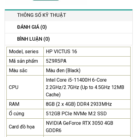
THÔNG SỐ KỸ THUẬT
ĐÁNH GIÁ (0)
BÌNH LUẬN (0)
Model, series
HP VICTUS 16
Mã sản phẩm
5Z9R5PA
Màu sắc
Màu đen (Black)
Intel Core i5-11400H 6-Core
CPU
2.2GHz/2.7GHz (Up to 4.5GHz 12MB
Cache)
RAM
8GB (2 x 4GB) DDR4 2933MHz
Ổ cứng
512GB PCIe NVMe M.2 SSD
NVIDIA GeForce RTX 3050 4GB
Card đồ họa
GDDR6