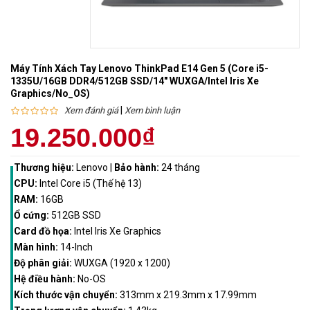
Máy Tính Xách Tay Lenovo ThinkPad E14 Gen 5 (Core i5-
1335U/16GB DDR4/512GB SSD/14" WUXGA/Intel Iris Xe
Graphics/No_OS)
|
Xem đánh giá
Xem bình luận
19.250.000₫
Thương hiệu:
Lenovo
|
Bảo hành:
24 tháng
CPU:
Intel Core i5 (Thế hệ 13)
RAM:
16GB
Ổ cứng:
512GB SSD
Card đồ họa:
Intel Iris Xe Graphics
Màn hình:
14-Inch
Độ phân giải:
WUXGA (1920 x 1200)
Hệ điều hành:
No-OS
Kích thước vận chuyển:
313mm x 219.3mm x 17.99mm