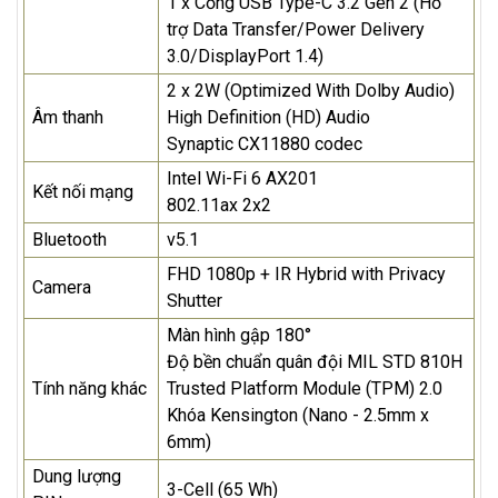
1 x Cổng USB Type-C 3.2 Gen 2 (Hỗ
trợ Data Transfer/Power Delivery
3.0/DisplayPort 1.4)
2 x 2W (Optimized With Dolby Audio)
Âm thanh
High Definition (HD) Audio
Synaptic CX11880 codec
Intel Wi-Fi 6 AX201
Kết nối mạng
802.11ax 2x2
Bluetooth
v5.1
FHD 1080p + IR Hybrid with Privacy
Camera
Shutter
Màn hình gập 180°
Độ bền chuẩn quân đội MIL STD 810H
Tính năng khác
Trusted Platform Module (TPM) 2.0
Khóa Kensington (Nano - 2.5mm x
6mm)
Dung lượng
3-Cell (65 Wh)