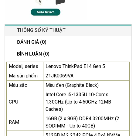
THÔNG SỐ KỸ THUẬT
ĐÁNH GIÁ (0)
BÌNH LUẬN (0)
Model, series
Lenovo ThinkPad E14 Gen 5
Mã sản phẩm
21JK0069VA
Màu sắc
Màu đen (Graphite Black)
Intel Core i5-1335U 10-Cores
CPU
1.30GHz (Up to 4.60GHz 12MB
Caches)
16GB (2 x 8GB) DDR4 3200MHz (2
RAM
SODIMM - Up to 40GB)
512GB M.2 2242 PCIe 4.0x4 NVMe