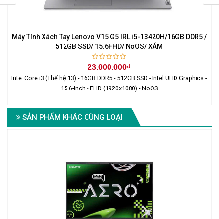
Máy Tính Xách Tay Lenovo V15 G5 IRL i5-13420H/16GB DDR5 /
512GB SSD/ 15.6FHD/ NoOS/ XÁM
23.000.000₫
Intel Core i3 (Thế hệ 13) - 16GB DDR5 - 512GB SSD - Intel UHD Graphics -
I
15.6-Inch - FHD (1920x1080) - NoOS
SẢN PHẨM KHÁC CÙNG LOẠI