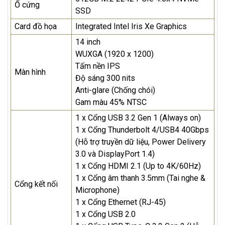
Ổ cứng
SSD
Card đồ họa
Integrated Intel Iris Xe Graphics
14 inch
WUXGA (1920 x 1200)
Tấm nền IPS
Màn hình
Độ sáng 300 nits
Anti-glare (Chống chói)
Gam màu 45% NTSC
1 x Cổng USB 3.2 Gen 1 (Always on)
1 x Cổng Thunderbolt 4/USB4 40Gbps
(Hỗ trợ truyền dữ liệu, Power Delivery
3.0 và DisplayPort 1.4)
1 x Cổng HDMI 2.1 (Up to 4K/60Hz)
1 x Cổng âm thanh 3.5mm (Tai nghe &
Cổng kết nối
Microphone)
1 x Cổng Ethernet (RJ-45)
1 x Cổng USB 2.0