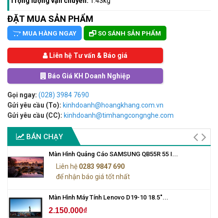
Trọng lượng vận chuyển:
1.43kg
ĐẶT MUA SẢN PHẨM
MUA HÀNG NGAY
SO SÁNH SẢN PHẨM
Liên hệ Tư vấn & Báo giá
Báo Giá KH Doanh Nghiệp
Gọi ngay:
(028) 3984 7690
Gửi yêu cầu (To):
kinhdoanh@hoangkhang.com.vn
Gửi yêu cầu (CC):
kinhdoanh@timhangcongnghe.com
BÁN CHẠY
Màn Hình Quảng Cáo SAMSUNG QB55R 55 I...
Liên hệ
0283 9847 690
để nhận báo giá tốt nhất
Màn Hình Máy Tính Lenovo D19-10 18.5"...
2.150.000₫