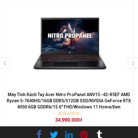
7
Máy Tính Xách Tay Acer Nitro ProPanel ANV15 -42-R5EF AMD
M
0
Ryzen 5-7640HS/16GB DDR5/512GB SSD/NVIDIA GeForce RTX
4050 6GB GDDR6/15.6'' FHD/Windows 11 Home/Đen
34.990.000₫