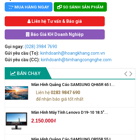
MUA HÀNG NGAY
SO SÁNH SẢN PHẨM
Liên hệ Tư vấn & Báo giá
Báo Giá KH Doanh Nghiệp
Gọi ngay:
(028) 3984 7690
Gửi yêu cầu (To):
kinhdoanh@hoangkhang.com.vn
Gửi yêu cầu (CC):
kinhdoanh@timhangcongnghe.com
BÁN CHẠY
Màn Hình Quảng Cáo SAMSUNG QH65R 65 I...
Liên hệ
0283 9847 690
để nhận báo giá tốt nhất
Màn Hình Máy Tính Lenovo D19-10 18.5"...
2.150.000₫
Màn Hình Quảng Cáo SAMSUNG QB55R 55 I...