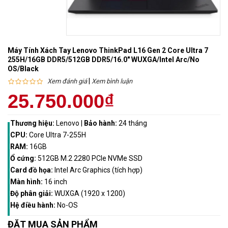
Máy Tính Xách Tay Lenovo ThinkPad L16 Gen 2 Core Ultra 7
255H/16GB DDR5/512GB DDR5/16.0" WUXGA/Intel Arc/No
OS/Black
|
Xem đánh giá
Xem bình luận
25.750.000₫
Thương hiệu:
Lenovo
|
Bảo hành:
24 tháng
CPU:
Core Ultra 7-255H
RAM:
16GB
Ổ cứng:
512GB M.2 2280 PCle NVMe SSD
Card đồ họa:
Intel Arc Graphics (tích hợp)
Màn hình:
16 inch
Độ phân giải:
WUXGA (1920 x 1200)
Hệ điều hành:
No-OS
ĐẶT MUA SẢN PHẨM