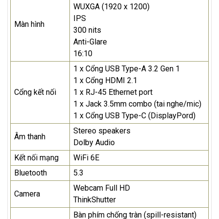
WUXGA (1920 x 1200)
IPS
Màn hình
300 nits
Anti-Glare
16:10
1 x Cổng USB Type-A 3.2 Gen 1
1 x Cổng HDMI 2.1
Cổng kết nối
1 x RJ-45 Ethernet port
1 x Jack 3.5mm combo (tai nghe/mic)
1 x Cổng USB Type-C (DisplayPord)
Stereo speakers
Âm thanh
Dolby Audio
Kết nối mạng
WiFi 6E
Bluetooth
5.3
Webcam Full HD
Camera
ThinkShutter
Bàn phím chống tràn (spill-resistant)