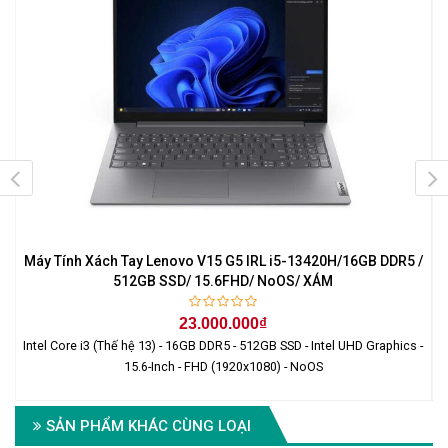
Máy Tính Xách Tay Lenovo V15 G5 IRL i5-13420H/16GB DDR5 /
512GB SSD/ 15.6FHD/ NoOS/ XÁM
23.000.000₫
Intel Core i3 (Thế hệ 13) - 16GB DDR5 - 512GB SSD - Intel UHD Graphics -
I
15.6-Inch - FHD (1920x1080) - NoOS
SẢN PHẨM KHÁC CÙNG LOẠI