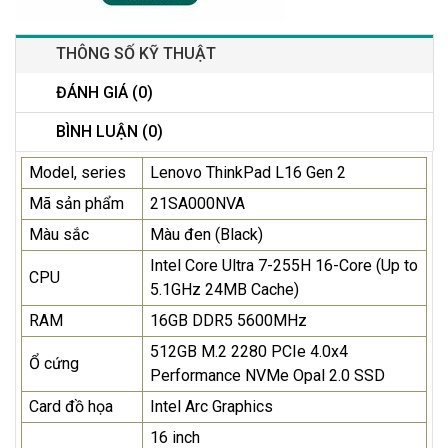
THÔNG SỐ KỸ THUẬT
ĐÁNH GIÁ (0)
BÌNH LUẬN (0)
Model, series
Lenovo ThinkPad L16 Gen 2
Mã sản phẩm
21SA000NVA
Màu sắc
Màu đen (Black)
Intel Core Ultra 7-255H 16-Core (Up to
CPU
5.1GHz 24MB Cache)
RAM
16GB DDR5 5600MHz
512GB M.2 2280 PCIe 4.0x4
Ổ cứng
Performance NVMe Opal 2.0 SSD
Card đồ họa
Intel Arc Graphics
16 inch