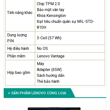
Chip TPM 2.0
Bảo mật vân tay
Tính năng khác
Khóa Kensington
Đạt tiêu chuẩn quân sự MIL-STD-
810H
Dung lượng
3-Cell (57 Wh)
PIN
Hệ điều hành
No OS
Phần mềm
Lenovo Vantage
Máy
Adapter (65W)
Hộp bao gồm
Sách hướng dẫn
Thẻ bảo hành
SẢN PHẨM LENOVO CÙNG LOẠI