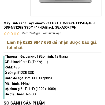
Máy Tính Xách Tay Lenovo V14 G2 ITL Core i3-1115G4/4GB
DDR4/512GB SSD/14" FHD/Black (82KA00RTVN)
|
Xem đánh giá
Xem bình luận
Liên hệ
0283 9847 690
để nhận được báo giá
tốt nhất
Thương hiệu:
Lenovo
|
Bảo hành:
12 tháng
CPU:
Intel Core i3 (Thế hệ 11)
RAM:
4GB
Ổ cứng:
512GB SSD
Card đồ họa:
Intel UHD Graphics
Màn hình:
14-Inch
Độ phân giải:
Full HD (1920 x 1080)
Hệ điều hành:
No-OS
SO SÁNH SẢN PHẨM