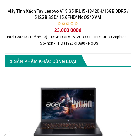
Máy Tính Xách Tay Lenovo V15 G5 IRL i5-13420H/16GB DDR5 /
512GB SSD/ 15.6FHD/ NoOS/ XÁM
23.000.000₫
Intel Core i3 (Thế hệ 13) - 16GB DDR5 - 512GB SSD - Intel UHD Graphics -
I
15.6-Inch - FHD (1920x1080) - NoOS
SẢN PHẨM KHÁC CÙNG LOẠI