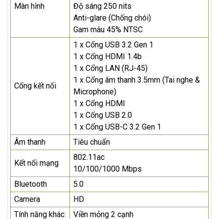
Màn hình
Độ sáng 250 nits
Anti-glare (Chống chói)
Gam màu 45% NTSC
1 x Cổng USB 3.2 Gen 1
1 x Cổng HDMI 1.4b
1 x Cổng LAN (RJ-45)
1 x Cổng âm thanh 3.5mm (Tai nghe &
Cổng kết nối
Microphone)
1 x Cổng HDMI
1 x Cổng USB 2.0
1 x Cổng USB-C 3.2 Gen 1
Âm thanh
Tiêu chuẩn
802.11ac
Kết nối mạng
10/100/1000 Mbps
Bluetooth
5.0
Camera
HD
Tính năng khác
Viền mỏng 2 cạnh