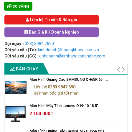
SO SÁNH
Liên hệ Tư vấn & Báo giá
Báo Giá KH Doanh Nghiệp
Gọi ngay:
(028) 3984 7690
Gửi yêu cầu (To):
kinhdoanh@hoangkhang.com.vn
Gửi yêu cầu (CC):
kinhdoanh@timhangcongnghe.com
BÁN CHẠY
Màn Hình Quảng Cáo SAMSUNG QH65R 65 I...
Liên hệ
0283 9847 690
để nhận báo giá tốt nhất
Màn Hình Máy Tính Lenovo D19-10 18.5"...
2.150.000₫
Màn Hình Quảng Cáo SAMSUNG QB55R 55 I...