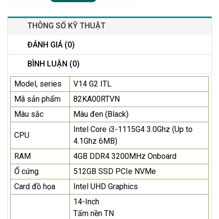
THÔNG SỐ KỸ THUẬT
ĐÁNH GIÁ (0)
BÌNH LUẬN (0)
Model, series
V14 G2 ITL
Mã sản phẩm
82KA00RTVN
Màu sắc
Màu đen (Black)
Intel Core i3-1115G4 3.0Ghz (Up to
CPU
4.1Ghz 6MB)
RAM
4GB DDR4 3200MHz Onboard
Ổ cứng
512GB SSD PCIe NVMe
Card đồ họa
Intel UHD Graphics
14-Inch
Tấm nền TN