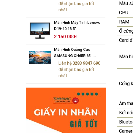
Màu s
để nhận báo giá tốt
nhất
CPU
RAM
Màn Hình Máy Tính Lenovo
D19-10 18.5"...
Ổ cứn
2.150.000₫
Card đ
Màn Hình Quảng Cáo
SAMSUNG QH65R 65 I...
Màn hì
Liên hệ
0283 9847 690
để nhận báo giá tốt
nhất
Cổng k
Âm th
Kết nố
Blueto
Camer