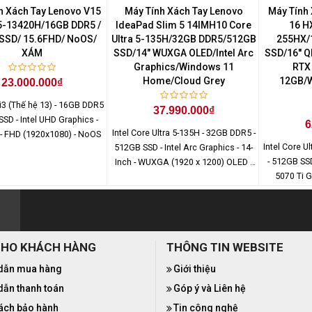
h Xách Tay Lenovo V15
Máy Tính Xách Tay Lenovo
Máy Tính 
i5-13420H/16GB DDR5 /
IdeaPad Slim 5 14IMH10 Core
16 HX
SSD/ 15.6FHD/ NoOS/
Ultra 5-135H/32GB DDR5/512GB
255HX/
XÁM
SSD/14" WUXGA OLED/Intel Arc
SSD/16'' 
Graphics/Windows 11
RTX
Home/Cloud Grey
12GB/
23.000.000₫
 i3 (Thế hệ 13) - 16GB DDR5
37.990.000₫
SSD - Intel UHD Graphics -
6
Intel Core Ultra 5-135H - 32GB DDR5 -
 - FHD (1920x1080) - NoOS
Intel Core U
512GB SSD - Intel Arc Graphics - 14-
- 512GB SS
Inch - WUXGA (1920 x 1200) OLED -
5070 Ti G
Windows 11 Home
QHD+ (2560
CHO KHÁCH HÀNG
THÔNG TIN WEBSITE
dẫn mua hàng
Giới thiệu
ẫn thanh toán
Góp ý và Liên hệ
ách bảo hành
Tin công nghệ