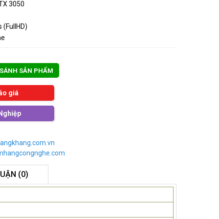
RTX 3050
 (FullHD)
me
 SÁNH SẢN PHẨM
áo giá
Nghiệp
angkhang.com.vn
imhangcongnghe.com
LUẬN (0)