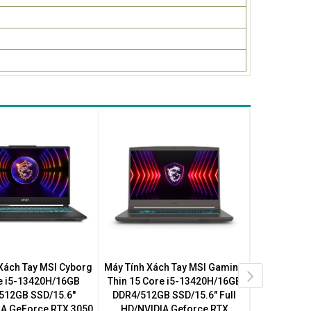
Xách Tay MSI Cyborg
Máy Tính Xách Tay MSI Gaming
Máy Tính X
e i5-13420H/16GB
Thin 15 Core i5-13420H/16GB
14 Core 
512GB SSD/15.6''
DDR4/512GB SSD/15.6" Full
DDR5/512
IA GeForce RTX 3050
HD/NVIDIA Geforce RTX
HD+/NVID