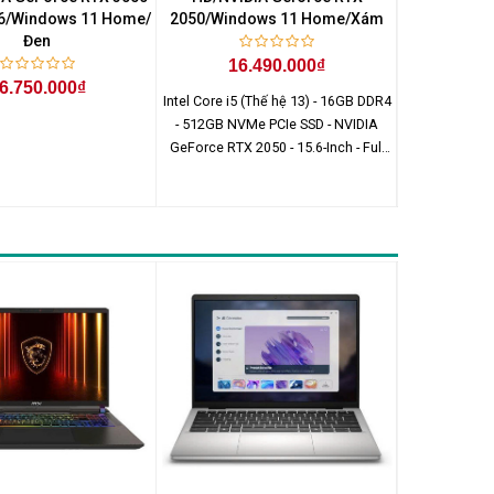
6/Windows 11 Home/
2050/Windows 11 Home/Xám
4050/Windo
Đen
16.490.000₫
26
6.750.000₫
Intel Core i5 (Thế hệ 13) - 16GB DDR4
Intel Core i7
- 512GB NVMe PCIe SSD - NVIDIA
512GB NVMe M.
GeForce RTX 2050 - 15.6-Inch - Full
NVIDIA GeFo
HD (1920 x 1080) - Windows 11
inch - Full
Home
Wind