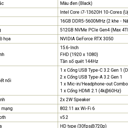
ắc
Màu đen (Black)
để nhận báo giá tốt
nhất
Intel Core i7-13620H 10-Cores (
16GB DDR5-5600MHz (2 khe - Nân
Màn Hình Máy Tính Lenovo
D19-10 18.5"...
g
512GB NVMe PCIe Gen4 (Max 4T
2.150.000₫
ồ họa
NVIDIA GeForce RTX 3050
15.6-Inch
Màn Hình Quảng Cáo
SAMSUNG QH65R 65 I...
nh
FHD (1920 x 1080)
Tần số quét 144Hz
Liên hệ
0283 9847 690
để nhận báo giá tốt
1 x Cổng USB Type-C 3.2 Gen 1 (D
nhất
2 x Cổng USB Type-A 3.2 Gen 1
ết nối
1 x Mic-in/Headphone-out Combo
1 x Cổng HDMI 2.1 (4k@60Hz)
anh
2x 2W Speaker
i mạng
802.11 ax Wi-Fi 6
oth
v5.2
a
HD type (30fps@720p)