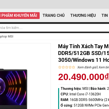
 PHẨM KHUYẾN MÃI
TRANG CHỦ
THƯƠNG HIỆU
TIN
aptop MSI
Máy Tính Xách Tay 
DDR5/512GB SSD/15.
3050/Windows 11 H
|
Xem đánh giá
Xem bìn
20.490.000
Thương hiệu:
MSI
|
Bảo hành:
2
CPU:
Intel Core i7-13620H
RAM:
16GB DDR5-5600MHz (2 kh
Ổ cứng:
512GB NVMe PCIe Gen