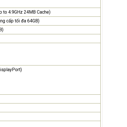
Up to 4.9GHz 24MB Cache)
g cấp tối đa 64GB)
B)
isplayPort)