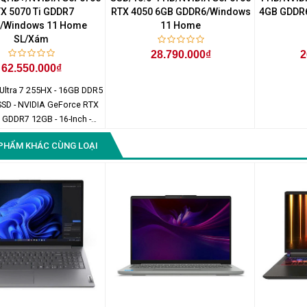
X 5070 Ti GDDR7
RTX 4050 6GB GDDR6/Windows
4GB GDDR
/Windows 11 Home
11 Home
SL/Xám
28.790.000₫
2
62.550.000₫
 Ultra 7 255HX - 16GB DDR5
SSD - NVIDIA GeForce RTX
 GDDR7 12GB - 16-Inch -
60 x 1600) - Windows 11
PHẨM KHÁC CÙNG LOẠI
Home SL