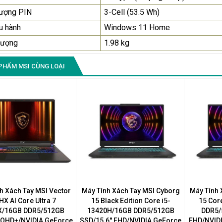
lượng PIN
3-Cell (53.5 Wh)
u hành
Windows 11 Home
lượng
1.98 kg
PHẨM MSI CÙNG LOẠI
h Xách Tay MSI Vector
Máy Tính Xách Tay MSI Cyborg
Máy Tính 
HX AI Core Ultra 7
15 Black Edition Core i5-
15 Cor
X/16GB DDR5/512GB
13420H/16GB DDR5/512GB
DDR5/
' QHD+/NVIDIA GeForce
SSD/15.6'' FHD/NVIDIA GeForce
FHD/NVID