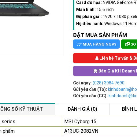
Card đồ họa:
NVIDIA GeForce 
Màn hình:
15.6 inch
Độ phân giải:
1920 x 1080 pixels
Hệ điều hành:
Windows 11 Ho
ĐẶT MUA SẢN PHẨM
MUA HÀNG NGAY
SO
Liên hệ Tư vấn & B
Báo Giá KH Doanh 
Gọi ngay:
(028) 3984 7690
Gửi yêu cầu (To):
kinhdoanh@ho
Gửi yêu cầu (CC):
kinhdoanh@t
ÔNG SỐ KỸ THUẬT
ĐÁNH GIÁ (0)
BÌNH 
Màn Hình Quảng Cáo
 series
MSI Cyborg 15
SAMSUNG QB55R 55 I...
n phẩm
A13UC-2082VN
Liên hệ
0283 9847 690