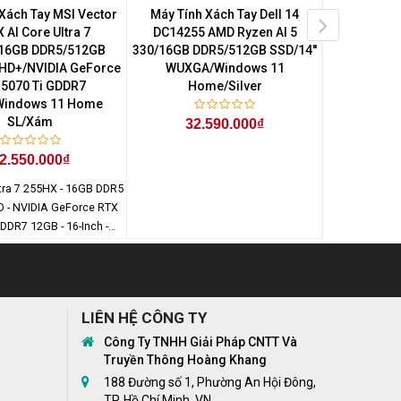
Xách Tay MSI Vector
Máy Tính Xách Tay Dell 14
Máy Tính
 AI Core Ultra 7
DC14255 AMD Ryzen AI 5
ThinkPad P1
16GB DDR5/512GB
330/16GB DDR5/512GB SSD/14''
7-255H/3
QHD+/NVIDIA GeForce
WUXGA/Windows 11
SSD/NV
 5070 Ti GDDR7
Home/Silver
500BW/14
Windows 11 Home
SL/Xám
32.590.000₫
65
2.550.000₫
ltra 7 255HX - 16GB DDR5
D - NVIDIA GeForce RTX
DDR7 12GB - 16-Inch -
 x 1600) - Windows 11
Home SL
LIÊN HỆ CÔNG TY
Công Ty TNHH Giải Pháp CNTT Và
Truyền Thông Hoàng Khang
188 Đường số 1, Phường An Hội Đông,
TP. Hồ Chí Minh, VN.