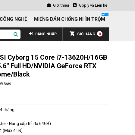
Giới thiệu
Góp ý và Liên hệ
 CÔNG NGHỆ
MIẾNG DÁN CHỐNG NHÌN TRỘM
ĐĂNG NHẬP
GIỎ HÀNG
0
MSI Cyborg 15 Core i7-13620H/16GB
6" Full HD/NVIDIA GeForce RTX
ome/Black
h luận
₫
4 tháng
e - Nâng cấp tối đa 64GB)
4 (Max 4TB)