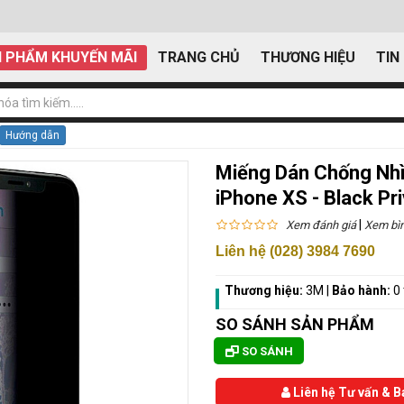
 PHẨM KHUYẾN MÃI
TRANG CHỦ
THƯƠNG HIỆU
TIN
Hướng dẫn
Miếng Dán Chống Nhì
iPhone XS - Black P
|
Xem đánh giá
Xem bìn
Liên hệ (028) 3984 7690
Thương hiệu:
3M
|
Bảo hành:
0
SO SÁNH SẢN PHẨM
SO SÁNH
Liên hệ Tư vấn & B