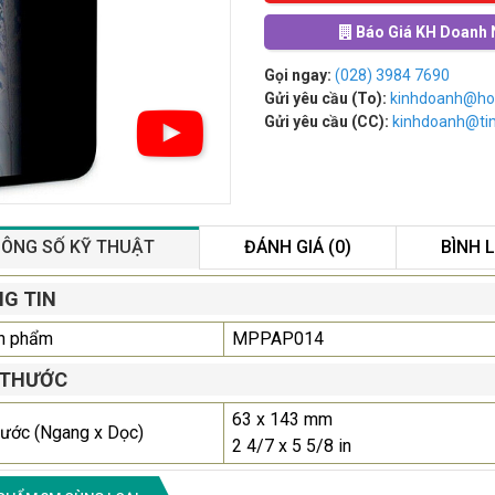
Báo Giá KH Doanh 
Gọi ngay:
(028) 3984 7690
Gửi yêu cầu (To):
kinhdoanh@ho
Gửi yêu cầu (CC):
kinhdoanh@t
ÔNG SỐ KỸ THUẬT
ĐÁNH GIÁ (0)
BÌNH 
Màn Hình Quảng Cáo
G TIN
SAMSUNG QB55R 55 I...
n phẩm
MPPAP014
Liên hệ
0283 9847 690
để nhận báo giá tốt
 THƯỚC
nhất
63 x 143 mm
hước (Ngang x Dọc)
Màn Hình Máy Tính Lenovo
2 4/7 x 5 5/8 in
D19-10 18.5"...
2.150.000₫