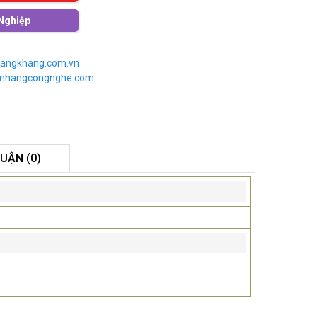
Nghiệp
angkhang.com.vn
imhangcongnghe.com
LUẬN (0)