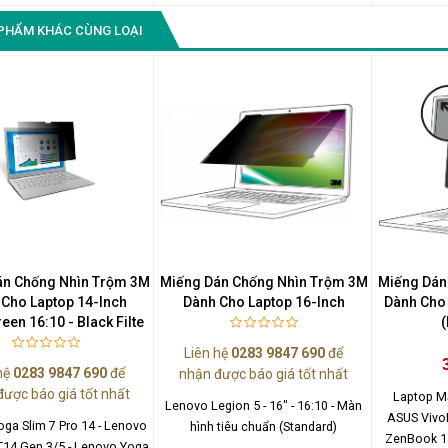
Laptop Dell
lim 5 Gen 9 - 14" - 16:10 -
PHẨM KHÁC CÙNG LOẠI
ình rộng (Widescreen)
án Chống Nhìn Trộm 3M
Miếng Dán Chống Nhìn Trộm 3M
Miếng Dán
 Cho Laptop 14-Inch
Dành Cho Laptop 16-Inch
Dành Cho 
en 16:10 - Black Filte
Liên hệ
0283 9847 690
để
hệ
0283 9847 690
để
nhận được báo giá tốt nhất
được báo giá tốt nhất
Laptop M
Lenovo Legion 5 - 16" - 16:10 - Màn
ASUS Vivo
ga Slim 7 Pro 14 - Lenovo
hình tiêu chuẩn (Standard)
ZenBook 14
T14 Gen 3/5 - Lenovo Yoga