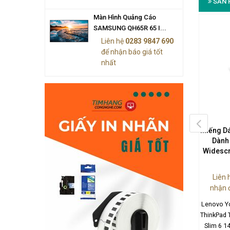
SẢN 
Màn Hình Quảng Cáo
SAMSUNG QH65R 65 I...
Liên hệ
0283 9847 690
để nhận báo giá tốt
nhất
g Dán Chống Nhìn Trộm
Miếng Dán Chống Nhìn Trộm
Miếng D
àn Hình Máy Tính 3M
Màn Hình Máy Tính 3M
Dành
HC236W9B
GF236W9B
Widescre
n hệ (028) 3984 7690
Liên hệ (028) 3984 7690
Liên 
nhận 
Lenovo Yo
ThinkPad 
Slim 6 1