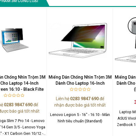
PHẨM 3M CÙNG LOẠI
Màn Hình Quảng Cáo
SAMSUNG QH65R 65 I...
Liên hệ
0283 9847 690
để nhận báo giá tốt
nhất
án Chống Nhìn Trộm 3M
Miếng Dán Chống Nhìn Trộm 3M
Miếng Dán
 Cho Laptop 14-Inch
Dành Cho Laptop 16-Inch
Dành Cho 
en 16:10 - Black Filte
Liên hệ
0283 9847 690
để
hệ
0283 9847 690
để
nhận được báo giá tốt nhất
được báo giá tốt nhất
Laptop M
Lenovo Legion 5 - 16" - 16:10 - Màn
ASUS Vivo
ga Slim 7 Pro 14 - Lenovo
hình tiêu chuẩn (Standard)
ZenBook 14
T14 Gen 3/5 - Lenovo Yoga
640 G9 - La
4" - X1 Carbon Gen 10/12 -