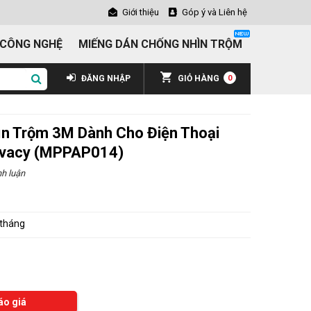
Giới thiệu
Góp ý và Liên hệ
 CÔNG NGHỆ
MIẾNG DÁN CHỐNG NHÌN TRỘM
ĐĂNG NHẬP
GIỎ HÀNG
0
n Trộm 3M Dành Cho Điện Thoại
rivacy (MPPAP014)
h luận
 tháng
áo giá