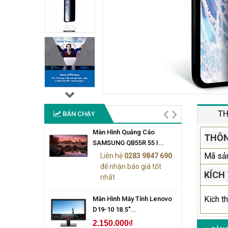
TH
BÁN CHẠY
Màn Hình Quảng Cáo
THÔN
SAMSUNG QB55R 55 I...
Mã sả
Liên hệ
0283 9847 690
để nhận báo giá tốt
KÍCH
nhất
Kích t
Màn Hình Máy Tính Lenovo
D19-10 18.5"...
2.150.000₫