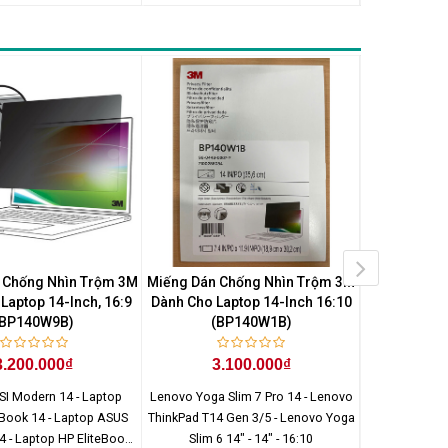
 Inspiron 14 - 14" - 16:9
 Chống Nhìn Trộm 3M
Miếng Dán Chống Nhìn Trộm 3M
Miếng Dán C
Laptop 14-Inch, 16:9
Dành Cho Laptop 14-Inch 16:10
Dành Cho La
(BP140W9B)
(BP140W1B)
Liên hệ
0
3.200.000₫
3.100.000₫
nhận được
SI Modern 14 - Laptop
Lenovo Yoga Slim 7 Pro 14 - Lenovo
Lenovo Think
Book 14 - Laptop ASUS
ThinkPad T14 Gen 3/5 - Lenovo Yoga
1
 - Laptop HP EliteBook
Slim 6 14" - 14" - 16:10