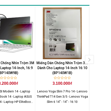
 Chống Nhìn Trộm 3M
Miếng Dán Chống Nhìn Trộm 3M
Miếng Dán C
Laptop 14-Inch, 16:9
Dành Cho Laptop 14-Inch 16:10
Dành Cho La
(BP140W9B)
(BP140W1B)
Liên hệ
0
3.200.000₫
3.100.000₫
nhận được
SI Modern 14 - Laptop
Lenovo Yoga Slim 7 Pro 14 - Lenovo
Lenovo Think
Book 14 - Laptop ASUS
ThinkPad T14 Gen 3/5 - Lenovo Yoga
1
 - Laptop HP EliteBook
Slim 6 14" - 14" - 16:10
ptop Dell Latitude 3420 -